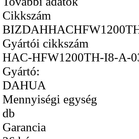
További adatok
Cikkszám
BIZDAHHACHFW1200TH
Gyártói cikkszám
HAC-HFW1200TH-I8-A-0
Gyártó:
DAHUA
Mennyiségi egység
db
Garancia