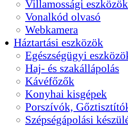
Villamossági eszközök
Vonalkód olvasó
Webkamera
Háztartási eszközök
Egészségügyi eszközö
Haj- és szakállápolás
Kávéfőzők
Konyhai kisgépek
Porszívók, Gőztisztító
Szépségápolási készül