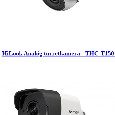
HiLook Analóg turretkamera - THC-T15