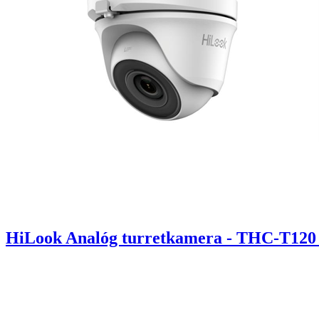
HiLook Analóg turretkamera - THC-T12