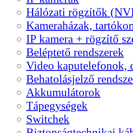
Hálózati rögzítők (NV
Kameraházak, tartóko
IP kamera + rögzítő sz
Beléptető rendszerek
Video kaputelefonok,
Behatolásjelző rendsze
Akkumulátorok
Tápegységek
Switchek
Biztonságtechnikai ká