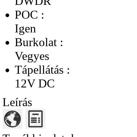
DWDR
POC :
Igen
Burkolat :
Vegyes
Tápellátás :
12V DC
Leírás