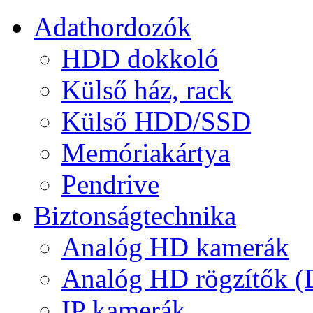
Adathordozók
HDD dokkoló
Külső ház, rack
Külső HDD/SSD
Memóriakártya
Pendrive
Biztonságtechnika
Analóg HD kamerák
Analóg HD rögzítők 
IP kamerák