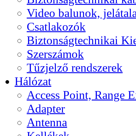
Video balunok, jelátal
Csatlakozók
Biztonságtechnikai Ki
Szerszámok
Tűzjelző rendszerek
Hálózat
Access Point, Range E
Adapter
Antenna
Kellékek