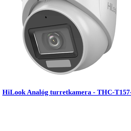
HiLook Analóg turretkamera - THC-T15