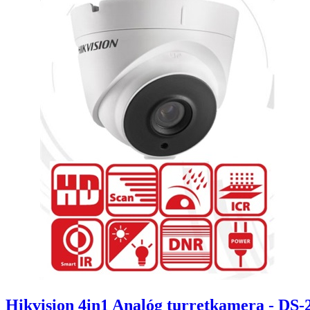
Hikvision 4in1 Analóg turretkamera - D