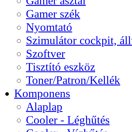
Gamer asztal
Gamer szék
Nyomtató
Szimulátor cockpit, ál
Szoftver
Tisztító eszköz
Toner/Patron/Kellék
Komponens
Alaplap
Cooler - Léghűtés