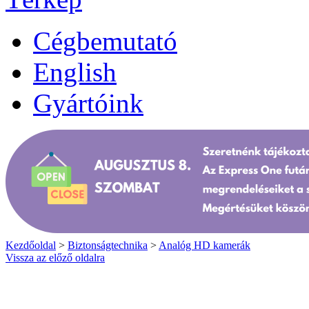
Cégbemutató
English
Gyártóink
Kezdőoldal
>
Biztonságtechnika
>
Analóg HD kamerák
Vissza az előző oldalra