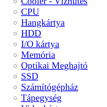
Cooler - Vízhűtés
CPU
Hangkártya
HDD
I/O kártya
Memória
Optikai Meghajtó
SSD
Számítógépház
Tápegység