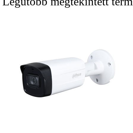
Legutóbb megtekintett ter