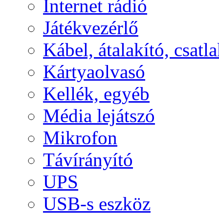
Internet rádió
Játékvezérlő
Kábel, átalakító, csatl
Kártyaolvasó
Kellék, egyéb
Média lejátszó
Mikrofon
Távírányító
UPS
USB-s eszköz