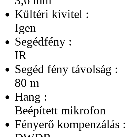
3,6 mm
Kültéri kivitel :
Igen
Segédfény :
IR
Segéd fény távolság :
80 m
Hang :
Beépített mikrofon
Fényerő kompenzálás :