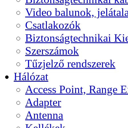
Video balunok, jelátal
Csatlakozók
Biztonságtechnikai Ki
Szerszámok
Tűzjelző rendszerek
Hálózat
Access Point, Range E
Adapter
Antenna
Kellékek