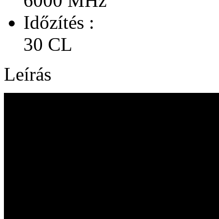
6000 MHz
Időzítés :
30 CL
Leírás