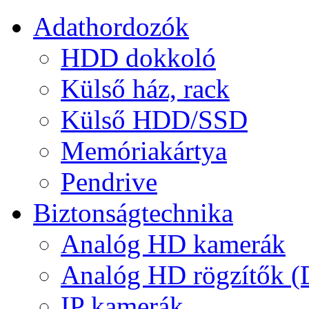
Adathordozók
HDD dokkoló
Külső ház, rack
Külső HDD/SSD
Memóriakártya
Pendrive
Biztonságtechnika
Analóg HD kamerák
Analóg HD rögzítők 
IP kamerák