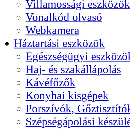
Villamossági eszközök
Vonalkód olvasó
Webkamera
Háztartási eszközök
Egészségügyi eszközö
Haj- és szakállápolás
Kávéfőzők
Konyhai kisgépek
Porszívók, Gőztisztító
Szépségápolási készül