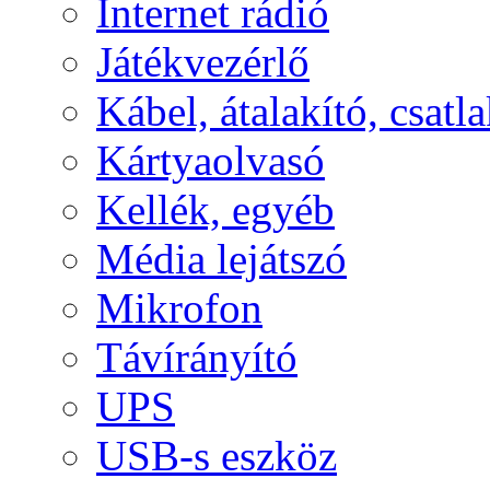
Internet rádió
Játékvezérlő
Kábel, átalakító, csatl
Kártyaolvasó
Kellék, egyéb
Média lejátszó
Mikrofon
Távírányító
UPS
USB-s eszköz