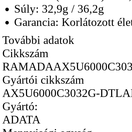
Súly: 32,9g / 36,2g
Garancia: Korlátozott éle
További adatok
Cikkszám
RAMADAAX5U6000C30
Gyártói cikkszám
AX5U6000C3032G-DTL
Gyártó:
ADATA