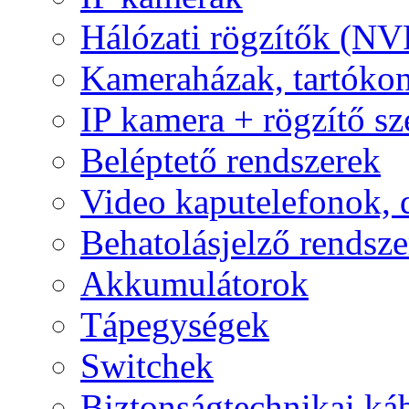
Hálózati rögzítők (NV
Kameraházak, tartóko
IP kamera + rögzítő sz
Beléptető rendszerek
Video kaputelefonok,
Behatolásjelző rendsze
Akkumulátorok
Tápegységek
Switchek
Biztonságtechnikai ká