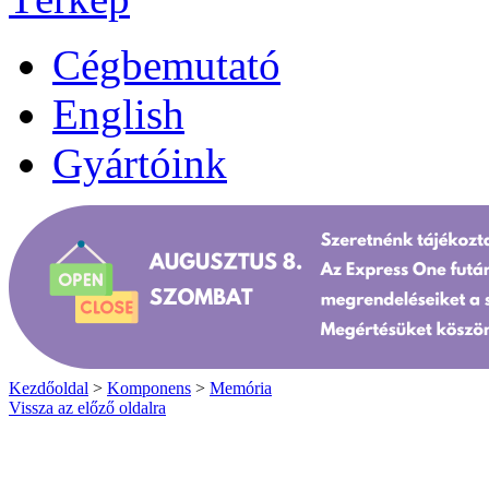
Cégbemutató
English
Gyártóink
Kezdőoldal
>
Komponens
>
Memória
Vissza az előző oldalra