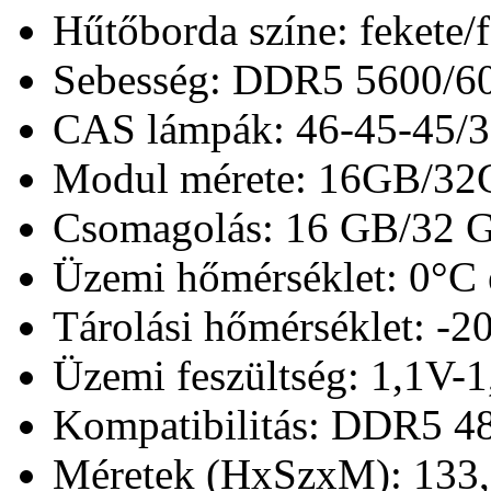
Hűtőborda színe: fekete/
Sebesség: DDR5 5600/6
CAS lámpák: 46-45-45/3
Modul mérete: 16GB/3
Csomagolás: 16 GB/32 GB
Üzemi hőmérséklet: 0°C 
Tárolási hőmérséklet: -2
Üzemi feszültség: 1,1V-
Kompatibilitás: DDR5 4
Méretek (HxSzxM): 133,