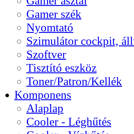
Gamer asztal
Gamer szék
Nyomtató
Szimulátor cockpit, ál
Szoftver
Tisztító eszköz
Toner/Patron/Kellék
Komponens
Alaplap
Cooler - Léghűtés