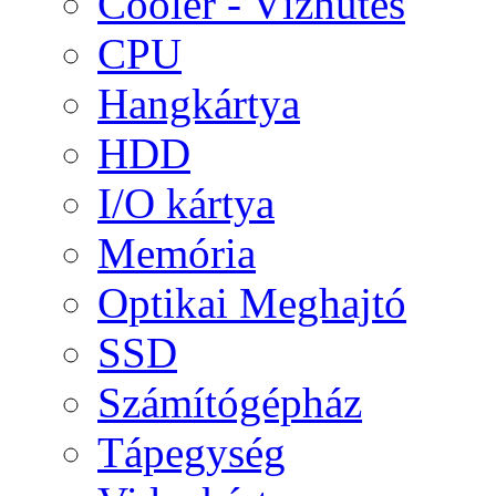
Cooler - Vízhűtés
CPU
Hangkártya
HDD
I/O kártya
Memória
Optikai Meghajtó
SSD
Számítógépház
Tápegység