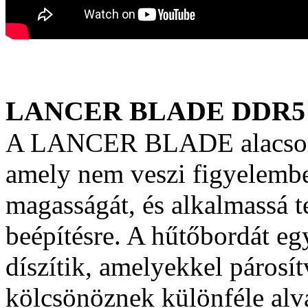
LANCER BLADE DDR5
A LANCER BLADE alacsony 
amely nem veszi figyelembe
magasságát, és alkalmassá t
beépítésre. A hűtőbordát e
díszítik, amelyekkel párosí
kölcsönöznek különféle a