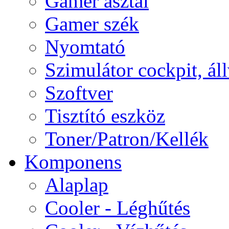
Gamer asztal
Gamer szék
Nyomtató
Szimulátor cockpit, ál
Szoftver
Tisztító eszköz
Toner/Patron/Kellék
Komponens
Alaplap
Cooler - Léghűtés