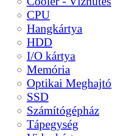
Cooler - Vízhűtés
CPU
Hangkártya
HDD
I/O kártya
Memória
Optikai Meghajtó
SSD
Számítógépház
Tápegység