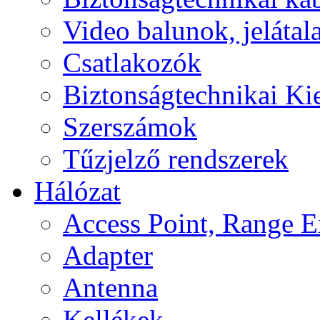
Video balunok, jelátal
Csatlakozók
Biztonságtechnikai Ki
Szerszámok
Tűzjelző rendszerek
Hálózat
Access Point, Range E
Adapter
Antenna
Kellékek