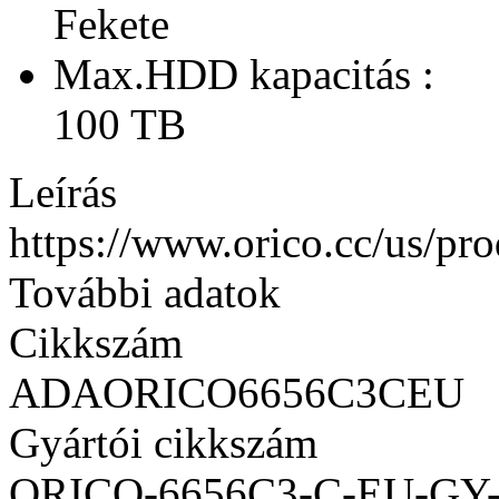
Fekete
Max.HDD kapacitás :
100 TB
Leírás
https://www.orico.cc/us/pro
További adatok
Cikkszám
ADAORICO6656C3CEU
Gyártói cikkszám
ORICO-6656C3-C-EU-GY