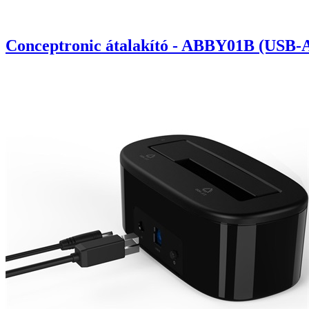
Conceptronic átalakító - ABBY01B (USB-A