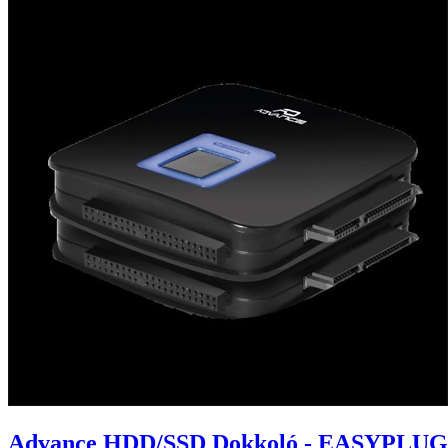
Advance HDD/SSD Dokkoló - EASYPLUG 2.5