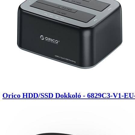
Orico HDD/SSD Dokkoló - 6829C3-V1-EU-B