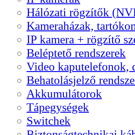
Hálózati rögzítők (NV
Kameraházak, tartóko
IP kamera + rögzítő sz
Beléptető rendszerek
Video kaputelefonok,
Behatolásjelző rendsze
Akkumulátorok
Tápegységek
Switchek
Biztonságtechnikai ká