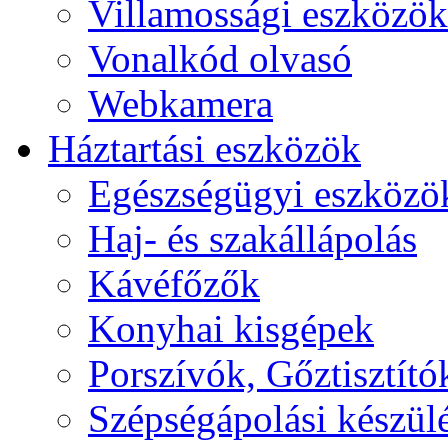
Villamossági eszközök
Vonalkód olvasó
Webkamera
Háztartási eszközök
Egészségügyi eszközö
Haj- és szakállápolás
Kávéfőzők
Konyhai kisgépek
Porszívók, Gőztisztító
Szépségápolási készül