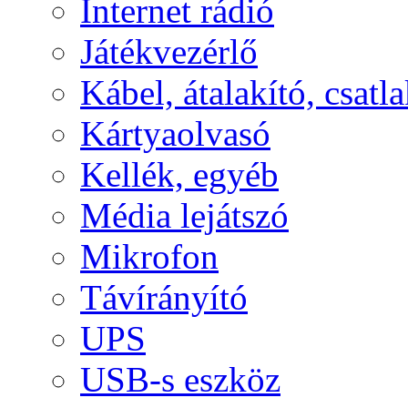
Internet rádió
Játékvezérlő
Kábel, átalakító, csatl
Kártyaolvasó
Kellék, egyéb
Média lejátszó
Mikrofon
Távírányító
UPS
USB-s eszköz