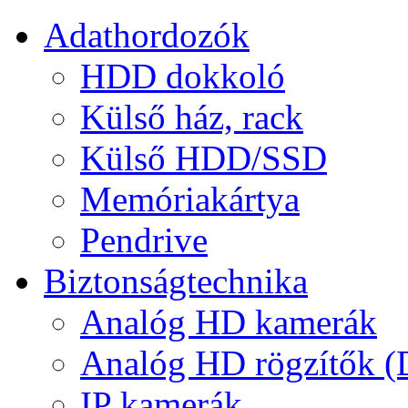
Adathordozók
HDD dokkoló
Külső ház, rack
Külső HDD/SSD
Memóriakártya
Pendrive
Biztonságtechnika
Analóg HD kamerák
Analóg HD rögzítők 
IP kamerák