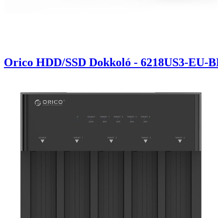
Orico HDD/SSD Dokkoló - 6218US3-EU-BK/