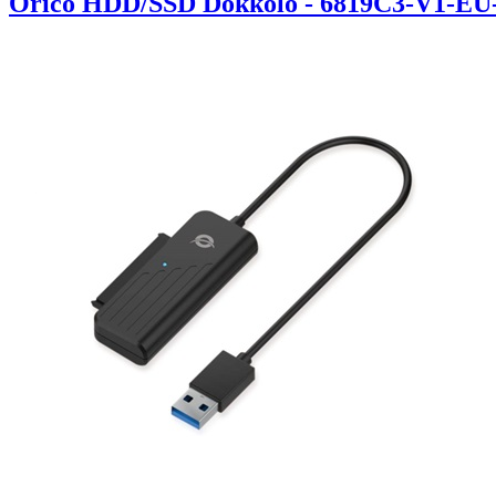
Orico HDD/SSD Dokkoló - 6819C3-V1-EU-B