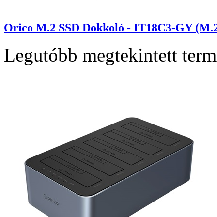
Orico M.2 SSD Dokkoló - IT18C3-GY (M.2
Legutóbb megtekintett ter