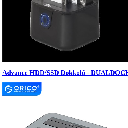
Advance HDD/SSD Dokkoló - DUALDOCK CL