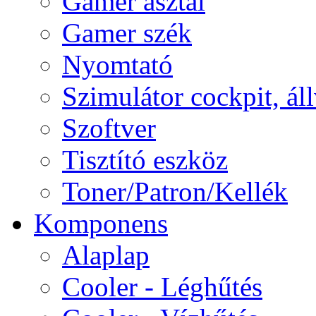
Gamer asztal
Gamer szék
Nyomtató
Szimulátor cockpit, ál
Szoftver
Tisztító eszköz
Toner/Patron/Kellék
Komponens
Alaplap
Cooler - Léghűtés