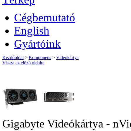
Cégbemutató
English
Gyártóink
Kezdőoldal
>
Komponens
>
Videokártya
Vissza az előző oldalra
Gigabyte Videókártya - n