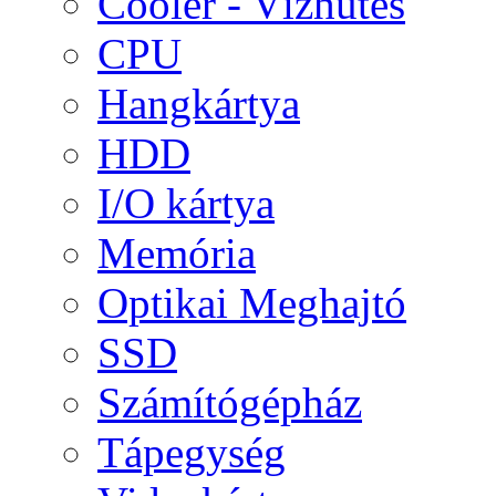
Cooler - Vízhűtés
CPU
Hangkártya
HDD
I/O kártya
Memória
Optikai Meghajtó
SSD
Számítógépház
Tápegység