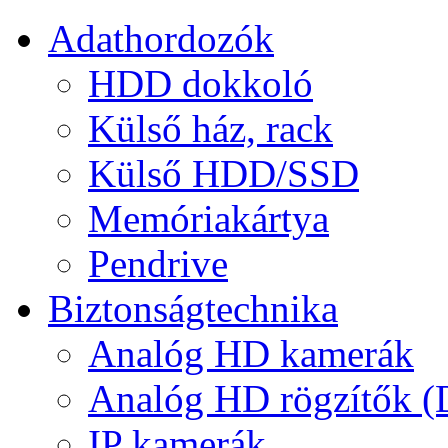
Adathordozók
HDD dokkoló
Külső ház, rack
Külső HDD/SSD
Memóriakártya
Pendrive
Biztonságtechnika
Analóg HD kamerák
Analóg HD rögzítők 
IP kamerák