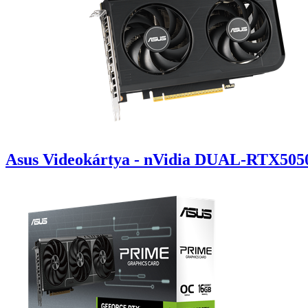
Asus Videokártya - nVidia DUAL-RTX50