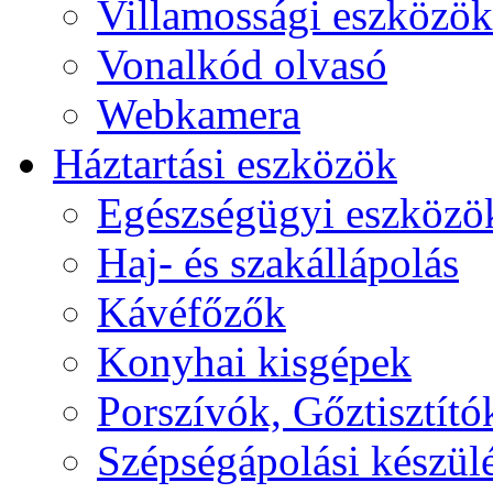
Villamossági eszközök
Vonalkód olvasó
Webkamera
Háztartási eszközök
Egészségügyi eszközö
Haj- és szakállápolás
Kávéfőzők
Konyhai kisgépek
Porszívók, Gőztisztító
Szépségápolási készül