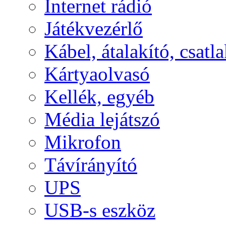
Internet rádió
Játékvezérlő
Kábel, átalakító, csatl
Kártyaolvasó
Kellék, egyéb
Média lejátszó
Mikrofon
Távírányító
UPS
USB-s eszköz