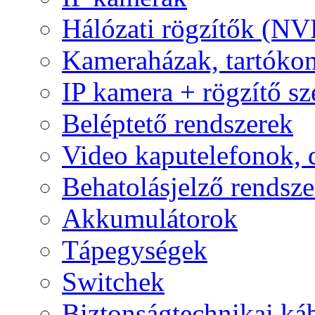
Hálózati rögzítők (NV
Kameraházak, tartóko
IP kamera + rögzítő sz
Beléptető rendszerek
Video kaputelefonok,
Behatolásjelző rendsze
Akkumulátorok
Tápegységek
Switchek
Biztonságtechnikai ká