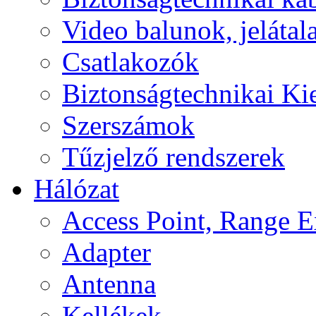
Video balunok, jelátal
Csatlakozók
Biztonságtechnikai Ki
Szerszámok
Tűzjelző rendszerek
Hálózat
Access Point, Range E
Adapter
Antenna
Kellékek