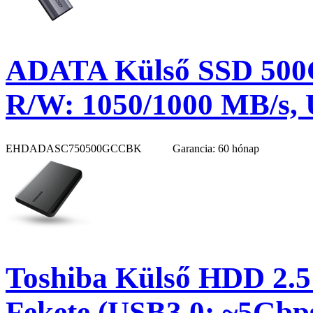
ADATA Külső SSD 500G
R/W: 1050/1000 MB/s, U
EHDADASC750500GCCBK
Garancia: 60 hónap
Toshiba Külső HDD 2.5
Fekete (USB3.0; ~5Gbp