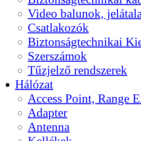
Video balunok, jelátal
Csatlakozók
Biztonságtechnikai Ki
Szerszámok
Tűzjelző rendszerek
Hálózat
Access Point, Range E
Adapter
Antenna
Kellékek