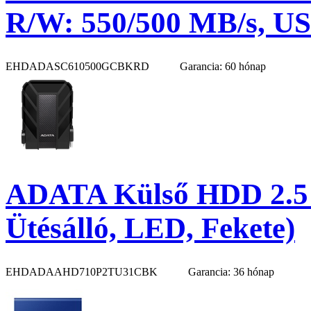
R/W: 550/500 MB/s, USB
EHDADASC610500GCBKRD
Garancia: 60 hónap
ADATA Külső HDD 2.5"
Ütésálló, LED, Fekete)
EHDADAAHD710P2TU31CBK
Garancia: 36 hónap