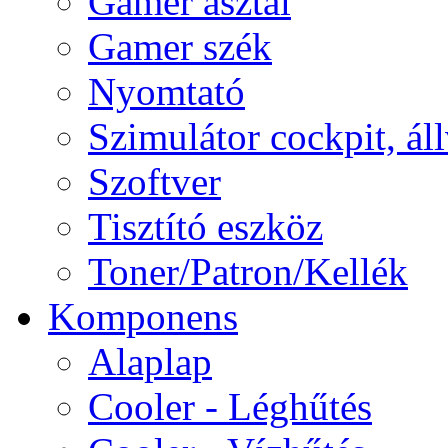
Gamer asztal
Gamer szék
Nyomtató
Szimulátor cockpit, ál
Szoftver
Tisztító eszköz
Toner/Patron/Kellék
Komponens
Alaplap
Cooler - Léghűtés