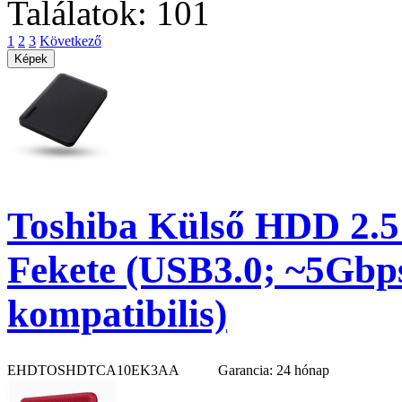
Találatok: 101
1
2
3
Következő
Toshiba Külső HDD 2.5
Fekete (USB3.0; ~5Gb
kompatibilis)
EHDTOSHDTCA10EK3AA
Garancia: 24 hónap