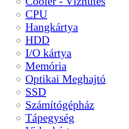
Cooler - Vízhűtés
CPU
Hangkártya
HDD
I/O kártya
Memória
Optikai Meghajtó
SSD
Számítógépház
Tápegység