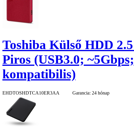
Toshiba Külső HDD 2.5
Piros (USB3.0; ~5Gbp
kompatibilis)
EHDTOSHDTCA10ER3AA
Garancia: 24 hónap