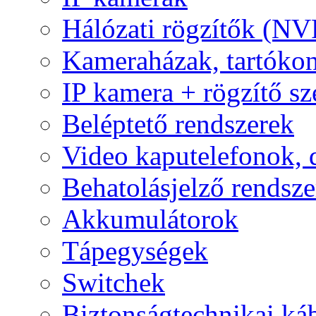
Hálózati rögzítők (NV
Kameraházak, tartóko
IP kamera + rögzítő sz
Beléptető rendszerek
Video kaputelefonok,
Behatolásjelző rendsze
Akkumulátorok
Tápegységek
Switchek
Biztonságtechnikai ká