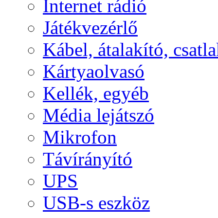
Internet rádió
Játékvezérlő
Kábel, átalakító, csatl
Kártyaolvasó
Kellék, egyéb
Média lejátszó
Mikrofon
Távírányító
UPS
USB-s eszköz