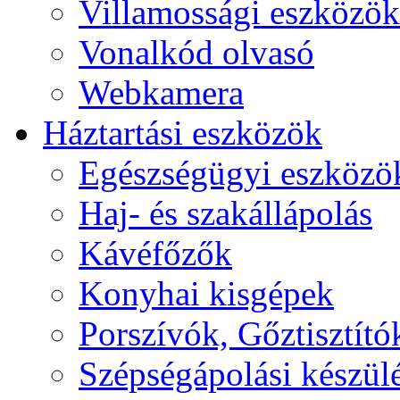
Villamossági eszközök
Vonalkód olvasó
Webkamera
Háztartási eszközök
Egészségügyi eszközö
Haj- és szakállápolás
Kávéfőzők
Konyhai kisgépek
Porszívók, Gőztisztító
Szépségápolási készül