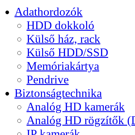
Adathordozók
HDD dokkoló
Külső ház, rack
Külső HDD/SSD
Memóriakártya
Pendrive
Biztonságtechnika
Analóg HD kamerák
Analóg HD rögzítők 
IP kamerák