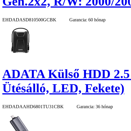
Gen.2x2, R/W: 2000/200
EHDADASD810500GCBK
Garancia: 60 hónap
ADATA Külső HDD 2.5"
Ütésálló, LED, Fekete)
EHDADAAHD6801TU31CBK
Garancia: 36 hónap