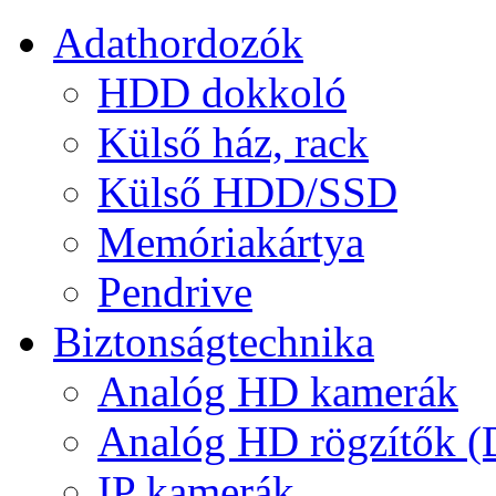
Adathordozók
HDD dokkoló
Külső ház, rack
Külső HDD/SSD
Memóriakártya
Pendrive
Biztonságtechnika
Analóg HD kamerák
Analóg HD rögzítők 
IP kamerák