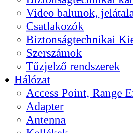
Video balunok, jelátal
Csatlakozók
Biztonságtechnikai Ki
Szerszámok
Tűzjelző rendszerek
Hálózat
Access Point, Range E
Adapter
Antenna
Kellékek