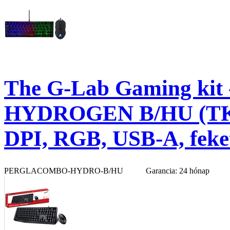
The G-Lab Gaming kit
HYDROGEN B/HU (TKL b
DPI, RGB, USB-A, feke
PERGLACOMBO-HYDRO-B/HU
Garancia: 24 hónap