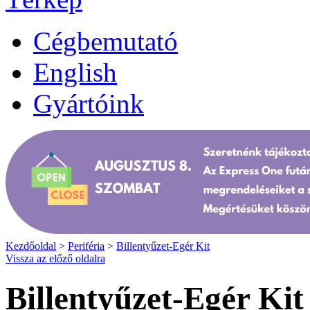
Cégbemutató
English
Gyártóink
Kezdőoldal
>
Periféria
>
Billentyűzet-Egér Kit
Vissza az előző oldalra
Billentyűzet-Egér Kit