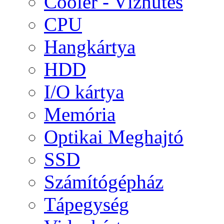
Cooler - Vízhűtés
CPU
Hangkártya
HDD
I/O kártya
Memória
Optikai Meghajtó
SSD
Számítógépház
Tápegység