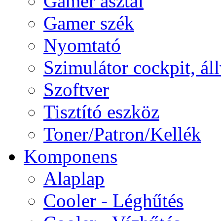
Gamer asztal
Gamer szék
Nyomtató
Szimulátor cockpit, ál
Szoftver
Tisztító eszköz
Toner/Patron/Kellék
Komponens
Alaplap
Cooler - Léghűtés