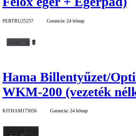
Felox egér + Egérpad)
PERTRU25257
Garancia: 24 hónap
Hama Billentyűzet/Opti
WKM-200 (vezeték nélkü
KITHAM173056
Garancia: 24 hónap