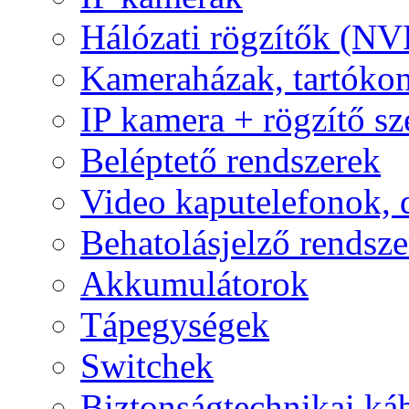
Hálózati rögzítők (NV
Kameraházak, tartóko
IP kamera + rögzítő sz
Beléptető rendszerek
Video kaputelefonok,
Behatolásjelző rendsze
Akkumulátorok
Tápegységek
Switchek
Biztonságtechnikai ká