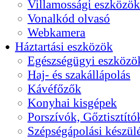
Villamossági eszközök
Vonalkód olvasó
Webkamera
Háztartási eszközök
Egészségügyi eszközö
Haj- és szakállápolás
Kávéfőzők
Konyhai kisgépek
Porszívók, Gőztisztító
Szépségápolási készül