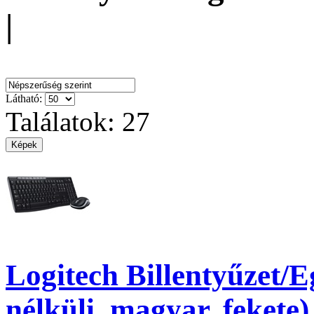
|
Rendezés:
Látható:
Találatok: 27
Logitech Billentyűzet/
nélküli, magyar, fekete)