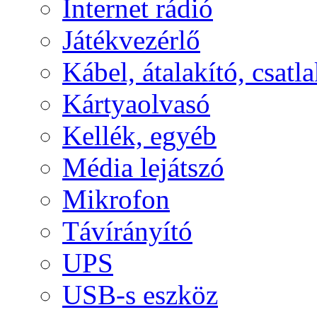
Internet rádió
Játékvezérlő
Kábel, átalakító, csatl
Kártyaolvasó
Kellék, egyéb
Média lejátszó
Mikrofon
Távírányító
UPS
USB-s eszköz