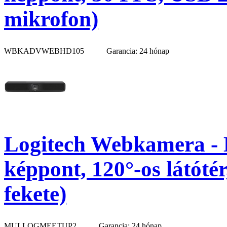
mikrofon)
WBKADVWEBHD105
Garancia: 24 hónap
Logitech Webkamera - 
képpont, 120°-os látóté
fekete)
MULLOGMEETUP2
Garancia: 24 hónap