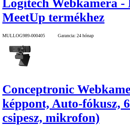
Logitech Webkamera - K
MeetUp termékhez
MULLOG989-000405
Garancia: 24 hónap
Conceptronic Webkame
képpont, Auto-fókusz, 6
csipesz, mikrofon)