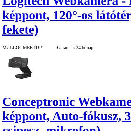
Logitech Webkamera -
képpont, 120°-os látóté
fekete)
MULLOGMEETUP1
Garancia: 24 hónap
Conceptronic Webkame
képpont, Auto-fókusz, 3
csipesz, mikrofon)