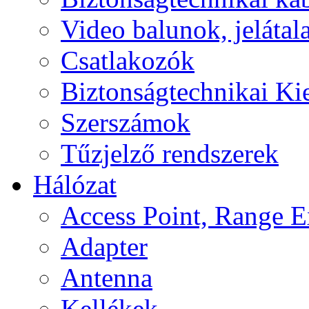
Video balunok, jelátal
Csatlakozók
Biztonságtechnikai Ki
Szerszámok
Tűzjelző rendszerek
Hálózat
Access Point, Range E
Adapter
Antenna
Kellékek