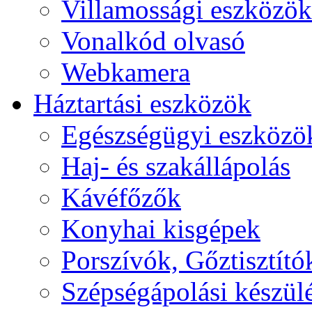
Villamossági eszközök
Vonalkód olvasó
Webkamera
Háztartási eszközök
Egészségügyi eszközö
Haj- és szakállápolás
Kávéfőzők
Konyhai kisgépek
Porszívók, Gőztisztító
Szépségápolási készül