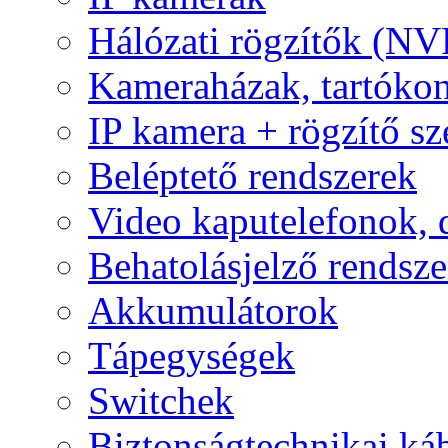
Hálózati rögzítők (NV
Kameraházak, tartóko
IP kamera + rögzítő sz
Beléptető rendszerek
Video kaputelefonok,
Behatolásjelző rendsze
Akkumulátorok
Tápegységek
Switchek
Biztonságtechnikai ká