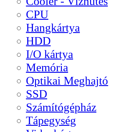
Cooler - Vízhűtés
CPU
Hangkártya
HDD
I/O kártya
Memória
Optikai Meghajtó
SSD
Számítógépház
Tápegység