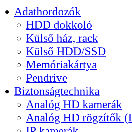
Adathordozók
HDD dokkoló
Külső ház, rack
Külső HDD/SSD
Memóriakártya
Pendrive
Biztonságtechnika
Analóg HD kamerák
Analóg HD rögzítők 
IP kamerák