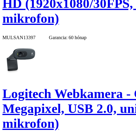
HD (1920x1080/30FPS, 
mikrofon)
MULSAN13397
Garancia: 60 hónap
Logitech Webkamera - 
Megapixel, USB 2.0, uni
mikrofon)