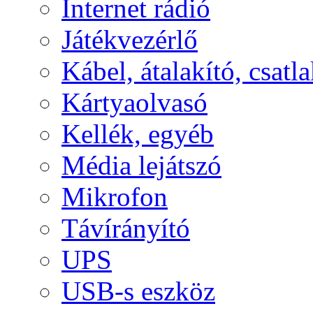
Internet rádió
Játékvezérlő
Kábel, átalakító, csatl
Kártyaolvasó
Kellék, egyéb
Média lejátszó
Mikrofon
Távírányító
UPS
USB-s eszköz