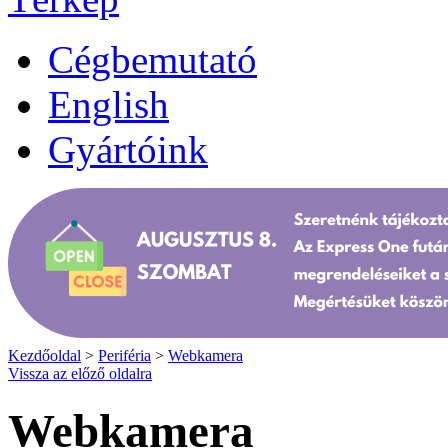
Cégbemutató
English
Gyártóink
Kezdőoldal
>
Periféria
>
Webkamera
Vissza az előző oldalra
Webkamera