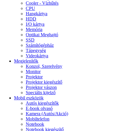
Cooler - Vízhűtés
CPU
Hangkártya
HDD
I/O kártya
Memória
Optikai Meghajtó
SSD
Számítógépház
Tápegység
Videokártya
Megjelenítők
Konzol, Szerelvény
Monitor
Projektor
Projektor kiegészítő
Projektor vászon
Speciális kijelző
Mobil eszközök
Autós kiegészítők
E-book olvasó
Kamera (Autós/Akció)
Mobiltelefon
Notebook
Notebook kiegészítő