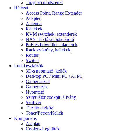
Tűzjelző rendszerek
Hálózat
Access Point, Range Extender
Adapter
Antenna
Kellékek
KVM switchek, extenderek
NAS - Hálózati adattároló
PoE és Powerline adapterek
Rack szekrény, kellékek
Router
Switch
Irodai eszközök
3D-s nyomtató, kellék
Desktop PC / Mini PC / AI PC
Gamer asztal
Gamer szék
Nyomtató
Szimulátor cockpit, állvány
Szoftver
Tisztító eszköz
Toner/Patron/Kellék
Komponens
Alaplap
Cooler - Léghűtés