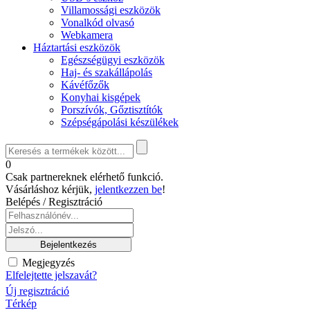
Villamossági eszközök
Vonalkód olvasó
Webkamera
Háztartási eszközök
Egészségügyi eszközök
Haj- és szakállápolás
Kávéfőzők
Konyhai kisgépek
Porszívók, Gőztisztítók
Szépségápolási készülékek
0
Csak partnereknek elérhető funkció.
Vásárláshoz kérjük,
jelentkezzen be
!
Belépés / Regisztráció
Megjegyzés
Elfelejtette jelszavát?
Új regisztráció
Térkép