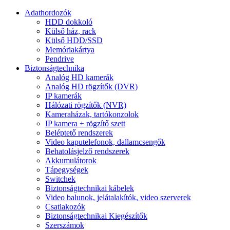
Adathordozók
HDD dokkoló
Külső ház, rack
Külső HDD/SSD
Memóriakártya
Pendrive
Biztonságtechnika
Analóg HD kamerák
Analóg HD rögzítők (DVR)
IP kamerák
Hálózati rögzítők (NVR)
Kameraházak, tartókonzolok
IP kamera + rögzítő szett
Beléptető rendszerek
Video kaputelefonok, dallamcsengők
Behatolásjelző rendszerek
Akkumulátorok
Tápegységek
Switchek
Biztonságtechnikai kábelek
Video balunok, jelátalakítók, video szerverek
Csatlakozók
Biztonságtechnikai Kiegészítők
Szerszámok