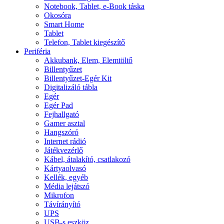
Notebook, Tablet, e-Book táska
Okosóra
Smart Home
Tablet
Telefon, Tablet kiegészítő
Periféria
Akkubank, Elem, Elemtöltő
Billentyűzet
Billentyűzet-Egér Kit
Digitalizáló tábla
Egér
Egér Pad
Fejhallgató
Gamer asztal
Hangszóró
Internet rádió
Játékvezérlő
Kábel, átalakító, csatlakozó
Kártyaolvasó
Kellék, egyéb
Média lejátszó
Mikrofon
Távírányító
UPS
USB-s eszköz