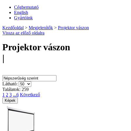
Cégbemutató
English
Gyártóink
Kezdőoldal
>
Megjelenítők
>
Projektor vászon
Vissza az előző oldalra
Projektor vászon
|
Rendezés:
Látható:
Találatok: 259
1
2
3
...6
Következő