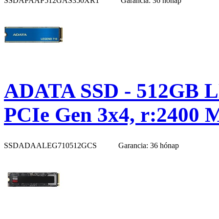
SSDAPAAP512GAS350XR1
Garancia: 36 hónap
ADATA SSD - 512GB L
PCIe Gen 3x4, r:2400 
SSDADAALEG710512GCS
Garancia: 36 hónap