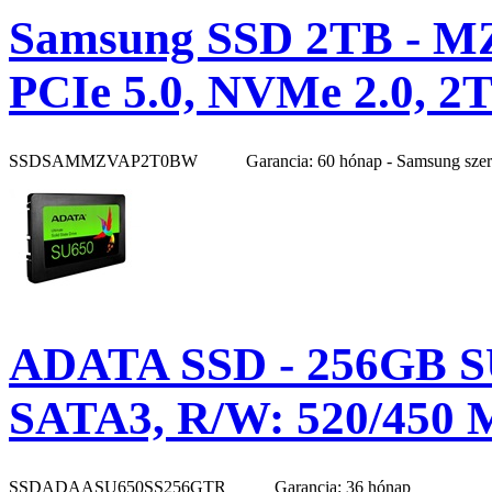
Samsung SSD 2TB - M
PCIe 5.0, NVMe 2.0, 2
SSDSAMMZVAP2T0BW
Garancia: 60 hónap - Samsung sze
ADATA SSD - 256GB SU
SATA3, R/W: 520/450 
SSDADAASU650SS256GTR
Garancia: 36 hónap