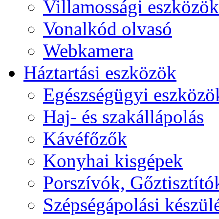
Villamossági eszközök
Vonalkód olvasó
Webkamera
Háztartási eszközök
Egészségügyi eszközö
Haj- és szakállápolás
Kávéfőzők
Konyhai kisgépek
Porszívók, Gőztisztító
Szépségápolási készül