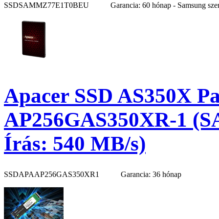
SSDSAMMZ77E1T0BEU
Garancia: 60 hónap - Samsung sze
Apacer SSD AS350X Pan
AP256GAS350XR-1 (SAT
Írás: 540 MB/s)
SSDAPAAP256GAS350XR1
Garancia: 36 hónap