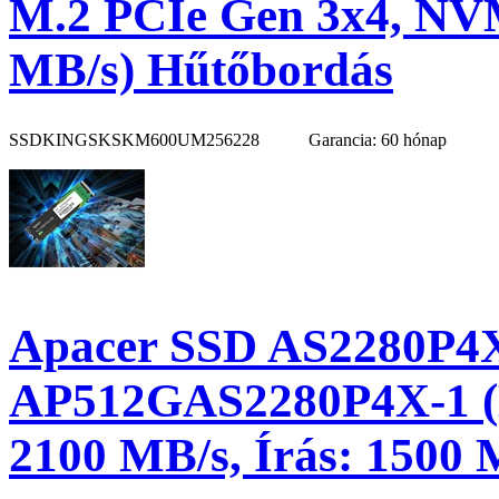
M.2 PCIe Gen 3x4, NVM
MB/s) Hűtőbordás
SSDKINGSKSKM600UM256228
Garancia: 60 hónap
Apacer SSD AS2280P4X
AP512GAS2280P4X-1 (M
2100 MB/s, Írás: 1500 