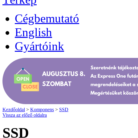
Cégbemutató
English
Gyártóink
Kezdőoldal
>
Komponens
>
SSD
Vissza az előző oldalra
SSD