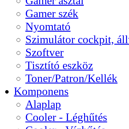
Gamer asztal
Gamer szék
Nyomtató
Szimulátor cockpit, ál
Szoftver
Tisztító eszköz
Toner/Patron/Kellék
Komponens
Alaplap
Cooler - Léghűtés