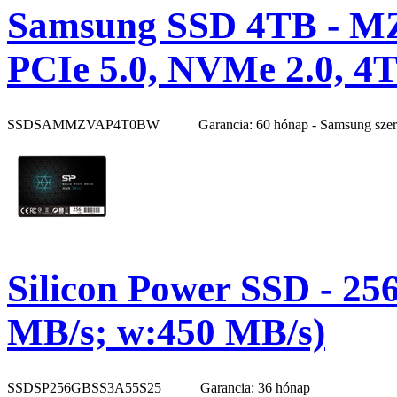
Samsung SSD 4TB - M
PCIe 5.0, NVMe 2.0, 4
SSDSAMMZVAP4T0BW
Garancia: 60 hónap - Samsung sze
Silicon Power SSD - 25
MB/s; w:450 MB/s)
SSDSP256GBSS3A55S25
Garancia: 36 hónap