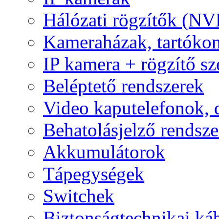
Hálózati rögzítők (NV
Kameraházak, tartóko
IP kamera + rögzítő sz
Beléptető rendszerek
Video kaputelefonok,
Behatolásjelző rendsze
Akkumulátorok
Tápegységek
Switchek
Biztonságtechnikai ká