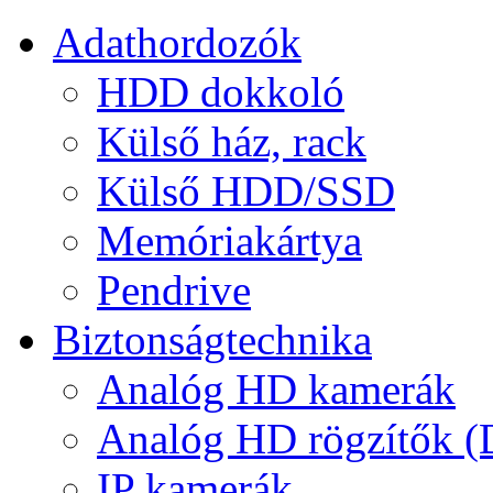
Adathordozók
HDD dokkoló
Külső ház, rack
Külső HDD/SSD
Memóriakártya
Pendrive
Biztonságtechnika
Analóg HD kamerák
Analóg HD rögzítők 
IP kamerák