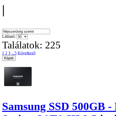
|
Rendezés:
Látható:
Találatok: 225
1
2
3
...5
Következő
Samsung SSD 500GB -