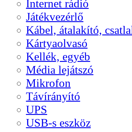
Internet rádió
Játékvezérlő
Kábel, átalakító, csatl
Kártyaolvasó
Kellék, egyéb
Média lejátszó
Mikrofon
Távírányító
UPS
USB-s eszköz