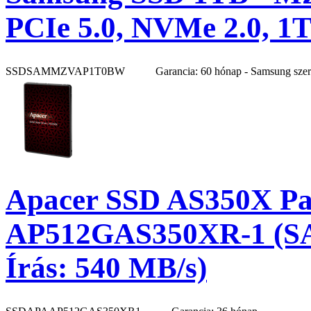
PCIe 5.0, NVMe 2.0, 1
SSDSAMMZVAP1T0BW
Garancia: 60 hónap - Samsung sze
Apacer SSD AS350X Pan
AP512GAS350XR-1 (SAT
Írás: 540 MB/s)