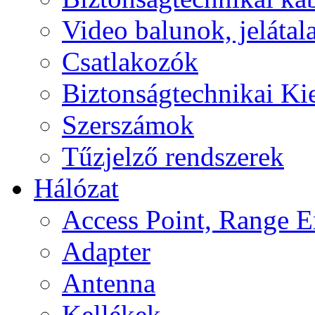
Video balunok, jelátal
Csatlakozók
Biztonságtechnikai Ki
Szerszámok
Tűzjelző rendszerek
Hálózat
Access Point, Range E
Adapter
Antenna
Kellékek