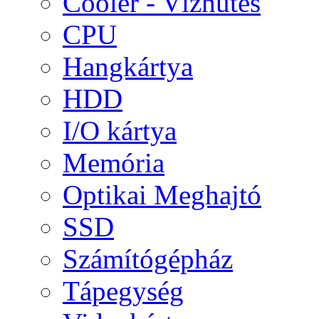
Cooler - Vízhűtés
CPU
Hangkártya
HDD
I/O kártya
Memória
Optikai Meghajtó
SSD
Számítógépház
Tápegység