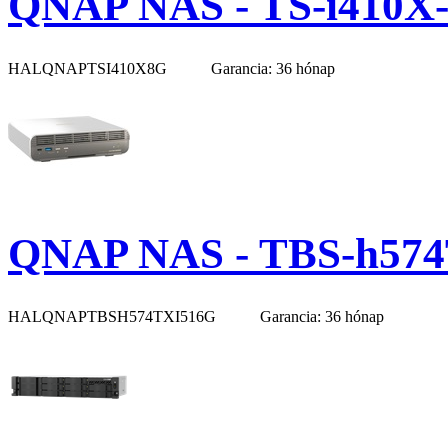
QNAP NAS - TS-i410X
HALQNAPTSI410X8G
Garancia: 36 hónap
QNAP NAS - TBS-h574
HALQNAPTBSH574TXI516G
Garancia: 36 hónap