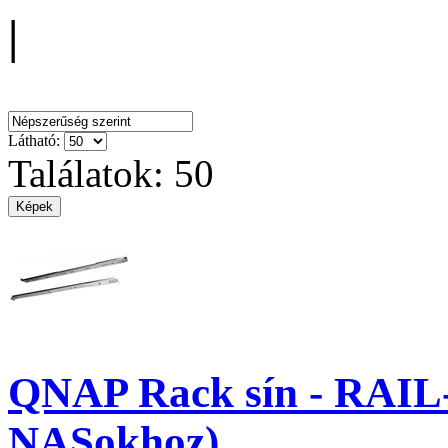
|
Rendezés:
Látható:
Találatok: 50
QNAP Rack sín - RAIL
NASokhoz)