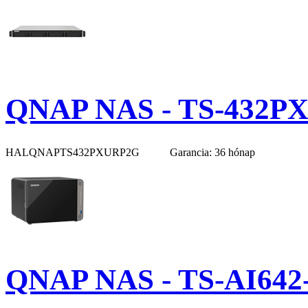
QNAP NAS - TS-432P
HALQNAPTS432PXURP2G
Garancia: 36 hónap
QNAP NAS - TS-AI642