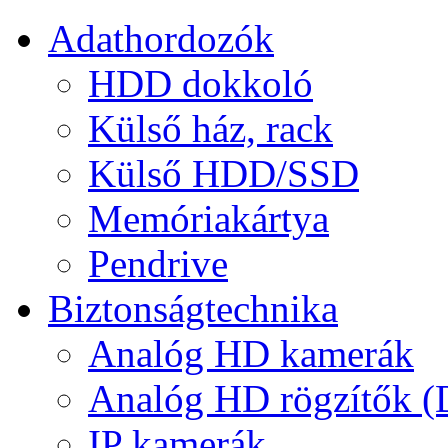
Adathordozók
HDD dokkoló
Külső ház, rack
Külső HDD/SSD
Memóriakártya
Pendrive
Biztonságtechnika
Analóg HD kamerák
Analóg HD rögzítők 
IP kamerák