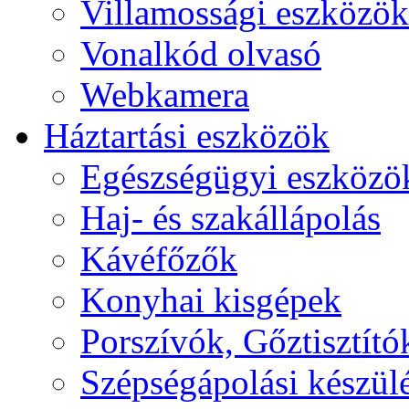
Villamossági eszközök
Vonalkód olvasó
Webkamera
Háztartási eszközök
Egészségügyi eszközö
Haj- és szakállápolás
Kávéfőzők
Konyhai kisgépek
Porszívók, Gőztisztító
Szépségápolási készül