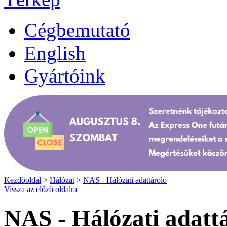
Cégbemutató
English
Gyártóink
Kezdőoldal
>
Hálózat
>
NAS - Hálózati adattároló
Vissza az előző oldalra
NAS - Hálózati adatt