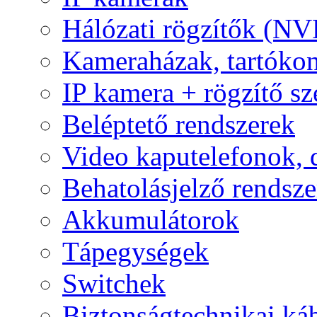
Hálózati rögzítők (NV
Kameraházak, tartóko
IP kamera + rögzítő sz
Beléptető rendszerek
Video kaputelefonok,
Behatolásjelző rendsze
Akkumulátorok
Tápegységek
Switchek
Biztonságtechnikai ká