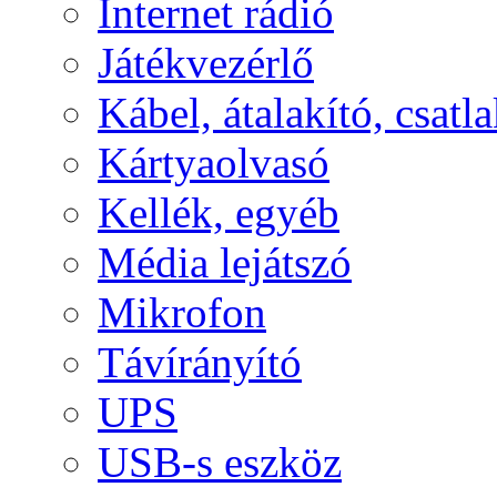
Internet rádió
Játékvezérlő
Kábel, átalakító, csatl
Kártyaolvasó
Kellék, egyéb
Média lejátszó
Mikrofon
Távírányító
UPS
USB-s eszköz