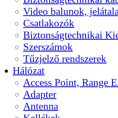
Video balunok, jelátal
Csatlakozók
Biztonságtechnikai Ki
Szerszámok
Tűzjelző rendszerek
Hálózat
Access Point, Range E
Adapter
Antenna
Kellékek