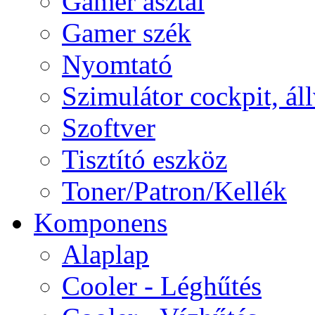
Gamer asztal
Gamer szék
Nyomtató
Szimulátor cockpit, ál
Szoftver
Tisztító eszköz
Toner/Patron/Kellék
Komponens
Alaplap
Cooler - Léghűtés