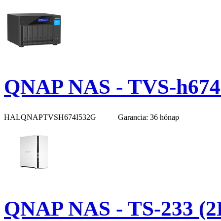
QNAP NAS - TVS-h674
HALQNAPTVSH674I532G
Garancia: 36 hónap
QNAP NAS - TS-233 (2