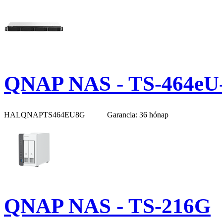
QNAP NAS - TS-464eU
HALQNAPTS464EU8G
Garancia: 36 hónap
QNAP NAS - TS-216G