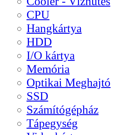
Cooler - Vízhűtés
CPU
Hangkártya
HDD
I/O kártya
Memória
Optikai Meghajtó
SSD
Számítógépház
Tápegység