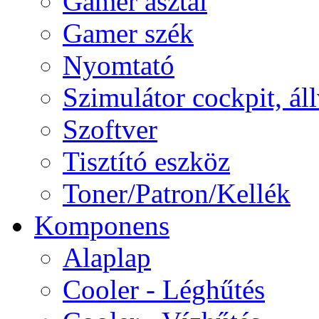
Gamer asztal
Gamer szék
Nyomtató
Szimulátor cockpit, ál
Szoftver
Tisztító eszköz
Toner/Patron/Kellék
Komponens
Alaplap
Cooler - Léghűtés