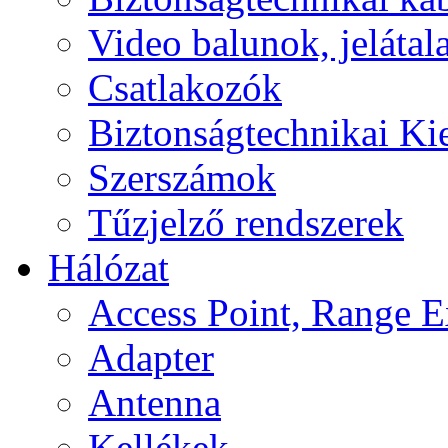
Video balunok, jelátal
Csatlakozók
Biztonságtechnikai Ki
Szerszámok
Tűzjelző rendszerek
Hálózat
Access Point, Range E
Adapter
Antenna
Kellékek