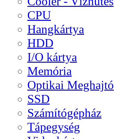
Cooler - Vízhűtés
CPU
Hangkártya
HDD
I/O kártya
Memória
Optikai Meghajtó
SSD
Számítógépház
Tápegység