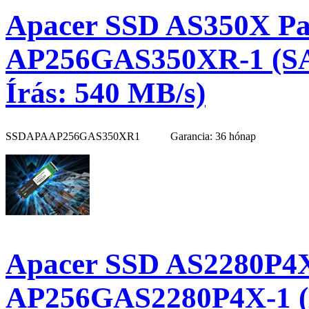
Apacer SSD AS350X Pan
AP256GAS350XR-1 (SAT
Írás: 540 MB/s)
SSDAPAAP256GAS350XR1
Garancia: 36 hónap
Apacer SSD AS2280P4X
AP256GAS2280P4X-1 (M