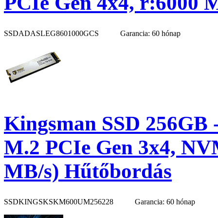
PCIe Gen 4x4, r:6000 
SSDADASLEG8601000GCS
Garancia: 60 hónap
Kingsman SSD 256GB 
M.2 PCIe Gen 3x4, NVM
MB/s) Hűtőbordás
SSDKINGSKSKM600UM256228
Garancia: 60 hónap