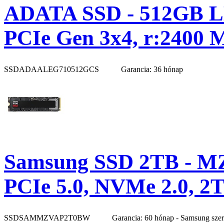
ADATA SSD - 512GB L
PCIe Gen 3x4, r:2400 
SSDADAALEG710512GCS
Garancia: 36 hónap
Samsung SSD 2TB - M
PCIe 5.0, NVMe 2.0, 2
SSDSAMMZVAP2T0BW
Garancia: 60 hónap - Samsung sze