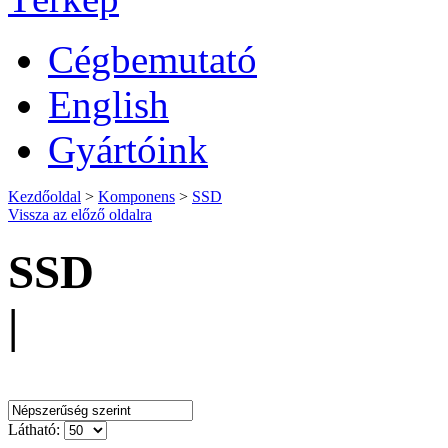
Cégbemutató
English
Gyártóink
Kezdőoldal
>
Komponens
>
SSD
Vissza az előző oldalra
SSD
|
Rendezés:
Látható: