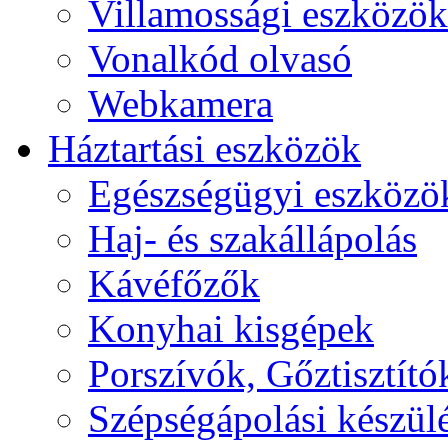
Villamossági eszközök
Vonalkód olvasó
Webkamera
Háztartási eszközök
Egészségügyi eszközö
Haj- és szakállápolás
Kávéfőzők
Konyhai kisgépek
Porszívók, Gőztisztító
Szépségápolási készül