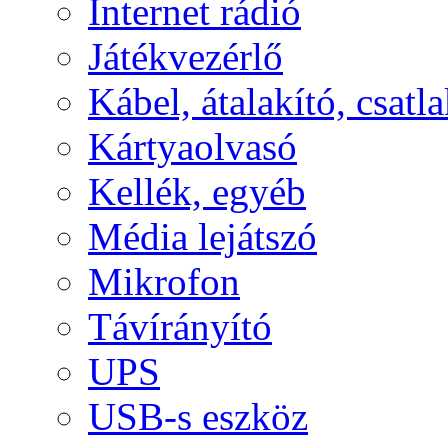
Internet rádió
Játékvezérlő
Kábel, átalakító, csatl
Kártyaolvasó
Kellék, egyéb
Média lejátszó
Mikrofon
Távírányító
UPS
USB-s eszköz