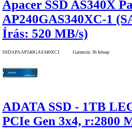
Apacer SSD AS340X Pan
AP240GAS340XC-1 (SAT
Írás: 520 MB/s)
SSDAPAAP240GAS340XC1
Garancia: 36 hónap
ADATA SSD - 1TB LEG
PCIe Gen 3x4, r:2800 