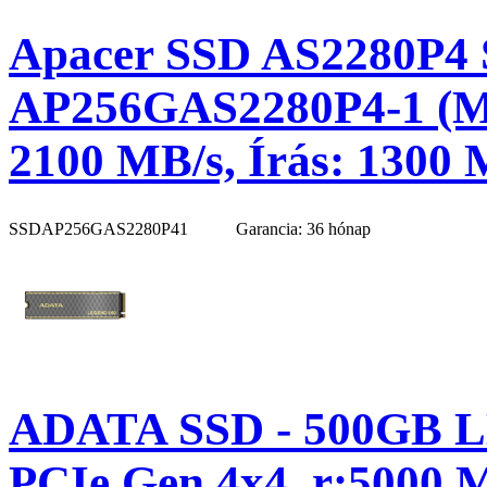
Apacer SSD AS2280P4 S
AP256GAS2280P4-1 (M.
2100 MB/s, Írás: 1300 
SSDAP256GAS2280P41
Garancia: 36 hónap
ADATA SSD - 500GB L
PCIe Gen 4x4, r:5000 