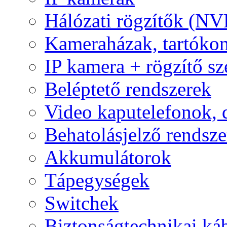
Hálózati rögzítők (NV
Kameraházak, tartóko
IP kamera + rögzítő sz
Beléptető rendszerek
Video kaputelefonok,
Behatolásjelző rendsze
Akkumulátorok
Tápegységek
Switchek
Biztonságtechnikai ká