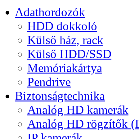
Adathordozók
HDD dokkoló
Külső ház, rack
Külső HDD/SSD
Memóriakártya
Pendrive
Biztonságtechnika
Analóg HD kamerák
Analóg HD rögzítők 
IP kamerák