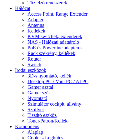
Tűzjelző rendszerek
Hálózat
Access Point, Range Extender
Adapter
Antenna
Kellékek
KVM switchek, extenderek
NAS - Hálózati adattároló
PoE és Powerline adapterek
Rack szekrény, kellékek
Router
Switch
Irodai eszközök
3D-s nyomtató, kellék
Desktop PC / Mini PC / AI PC
Gamer asztal
Gamer szék
Nyomtató
Szimulátor cockpit, állvány
Szoftver
Tisztító eszköz
Toner/Patron/Kellék
Komponens
Alaplap
Cooler - Léghűtés