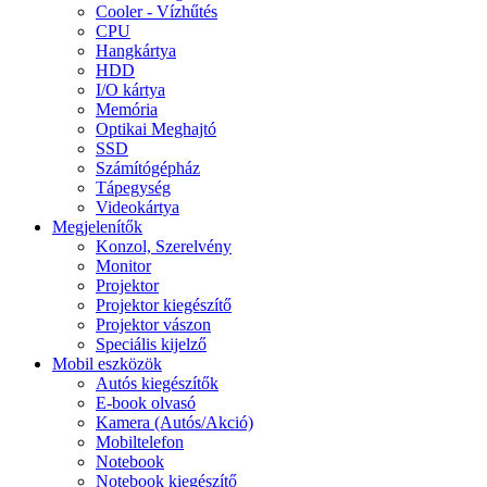
Cooler - Vízhűtés
CPU
Hangkártya
HDD
I/O kártya
Memória
Optikai Meghajtó
SSD
Számítógépház
Tápegység
Videokártya
Megjelenítők
Konzol, Szerelvény
Monitor
Projektor
Projektor kiegészítő
Projektor vászon
Speciális kijelző
Mobil eszközök
Autós kiegészítők
E-book olvasó
Kamera (Autós/Akció)
Mobiltelefon
Notebook
Notebook kiegészítő