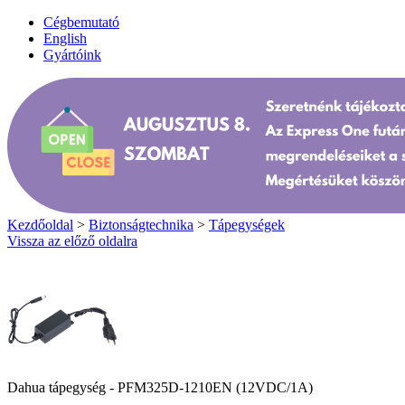
Cégbemutató
English
Gyártóink
Kezdőoldal
>
Biztonságtechnika
>
Tápegységek
Vissza az előző oldalra
Dahua tápegység - PFM325D-1210EN (12VDC/1A)