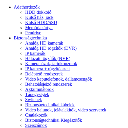
Adathordozók
HDD dokkoló
Külső ház, rack
Külső HDD/SSD
Memóriakártya
Pendrive
Biztonságtechnika
Analóg HD kamerák
Analóg HD rögzítők (DVR)
IP kamerák
Hálózati rögzítők (NVR)
Kameraházak, tartókonzolok
IP kamera + rögzítő szett
Beléptető rendszerek
Video kaputelefonok, dallamcsengők
Behatolásjelző rendszerek
Akkumulátorok
Tápegységek
Switchek
Biztonságtechnikai kábelek
Video balunok, jelátalakítók, video szerverek
Csatlakozók
Biztonságtechnikai Kiegészítők
Szerszámok