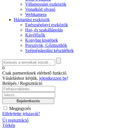
Villamossági eszközök
Vonalkód olvasó
Webkamera
Háztartási eszközök
Egészségügyi eszközök
Haj- és szakállápolás
Kávéfőzők
Konyhai kisgépek
Porszívók, Gőztisztítók
Szépségápolási készülékek
0
Csak partnereknek elérhető funkció.
Vásárláshoz kérjük,
jelentkezzen be
!
Belépés / Regisztráció
Megjegyzés
Elfelejtette jelszavát?
Új regisztráció
Térkép