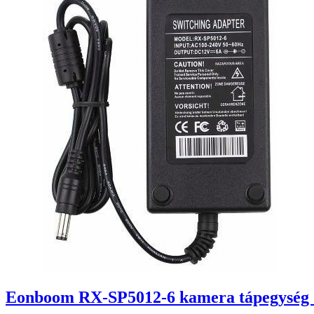
Eonboom RX-SP5012-6 kamera tápegység 