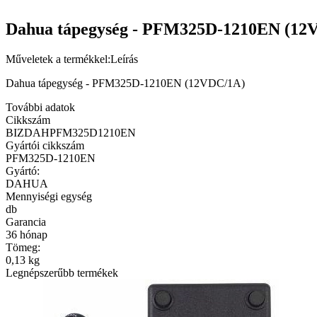
Dahua tápegység - PFM325D-1210EN (12
Műveletek a termékkel:
Leírás
Dahua tápegység - PFM325D-1210EN (12VDC/1A)
További adatok
Cikkszám
BIZDAHPFM325D1210EN
Gyártói cikkszám
PFM325D-1210EN
Gyártó:
DAHUA
Mennyiségi egység
db
Garancia
36 hónap
Tömeg:
0,13 kg
Legnépszerűbb termékek