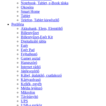
Notebook, Tablet, e-Book táska
Okosóra
Smart Home
Tablet
Telefon, Tablet kiegészítő
Periféria
Akkubank, Elem, Elemtöltő
Billentyűzet
Billentyűzet-Egér Kit
Digitalizáló tábla
Egér
Egér Pad
Fejhallgató
Gamer asztal
Hangszóró
Internet rádió
Játékvezérlő
Kábel, átalakító, csatlakozó
Kártyaolvasó
Kellék, egyéb
Média lejátszó
Mikrofon
Távírányító
UPS
USB-s eszköz