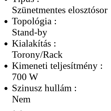
Szünetmentes elosztósor
Topológia :
Stand-by
Kialakítás :
Torony/Rack
Kimeneti teljesítmény :
700 W
Szinusz hullám :
Nem