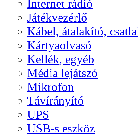
Internet rádió
Játékvezérlő
Kábel, átalakító, csatl
Kártyaolvasó
Kellék, egyéb
Média lejátszó
Mikrofon
Távírányító
UPS
USB-s eszköz