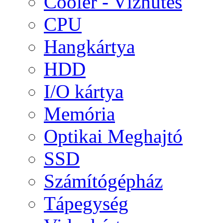
Cooler - Vízhűtés
CPU
Hangkártya
HDD
I/O kártya
Memória
Optikai Meghajtó
SSD
Számítógépház
Tápegység