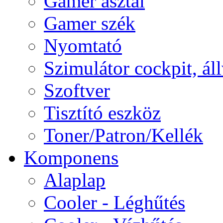
Gamer asztal
Gamer szék
Nyomtató
Szimulátor cockpit, ál
Szoftver
Tisztító eszköz
Toner/Patron/Kellék
Komponens
Alaplap
Cooler - Léghűtés