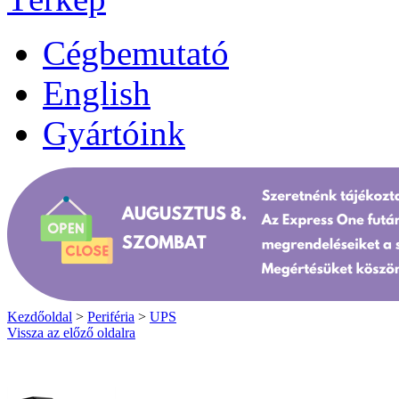
Cégbemutató
English
Gyártóink
Kezdőoldal
>
Periféria
>
UPS
Vissza az előző oldalra