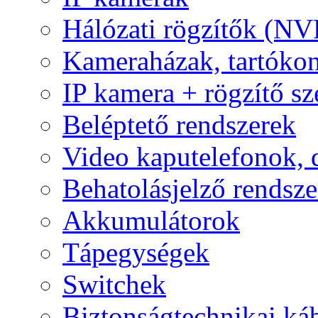
Hálózati rögzítők (NV
Kameraházak, tartóko
IP kamera + rögzítő sz
Beléptető rendszerek
Video kaputelefonok,
Behatolásjelző rendsze
Akkumulátorok
Tápegységek
Switchek
Biztonságtechnikai ká