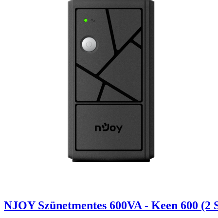
NJOY Szünetmentes 600VA - Keen 600 (2 Sch