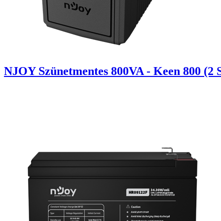
NJOY Szünetmentes 800VA - Keen 800 (2 Sch