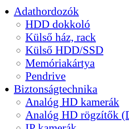
Adathordozók
HDD dokkoló
Külső ház, rack
Külső HDD/SSD
Memóriakártya
Pendrive
Biztonságtechnika
Analóg HD kamerák
Analóg HD rögzítők 
IP kamerák