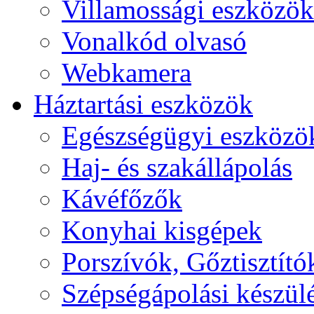
Villamossági eszközök
Vonalkód olvasó
Webkamera
Háztartási eszközök
Egészségügyi eszközö
Haj- és szakállápolás
Kávéfőzők
Konyhai kisgépek
Porszívók, Gőztisztító
Szépségápolási készül