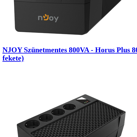
NJOY Szünetmentes 800VA - Horus Plus 800 
fekete)