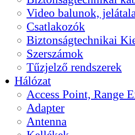
Video balunok, jelátal
Csatlakozók
Biztonságtechnikai Ki
Szerszámok
Tűzjelző rendszerek
Hálózat
Access Point, Range E
Adapter
Antenna
Kellékek