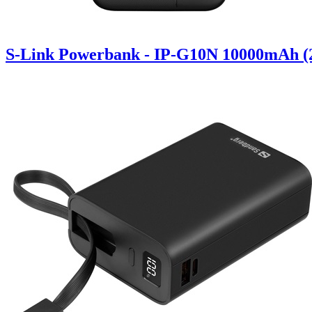
S-Link Powerbank - IP-G10N 10000mAh (2