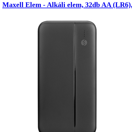
Maxell Elem - Alkáli elem, 32db AA (LR6)