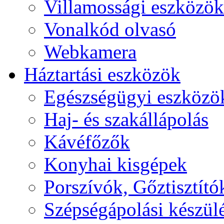
Villamossági eszközök
Vonalkód olvasó
Webkamera
Háztartási eszközök
Egészségügyi eszközö
Haj- és szakállápolás
Kávéfőzők
Konyhai kisgépek
Porszívók, Gőztisztító
Szépségápolási készül