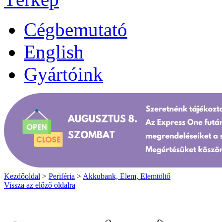
Cégbemutató
English
Gyártóink
Kezdőoldal
>
Periféria
>
Akkubank, Elem, Elemtöltő
Vissza az előző oldalra