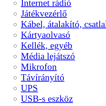
Internet rádió
Játékvezérlő
Kábel, átalakító, csatl
Kártyaolvasó
Kellék, egyéb
Média lejátszó
Mikrofon
Távírányító
UPS
USB-s eszköz