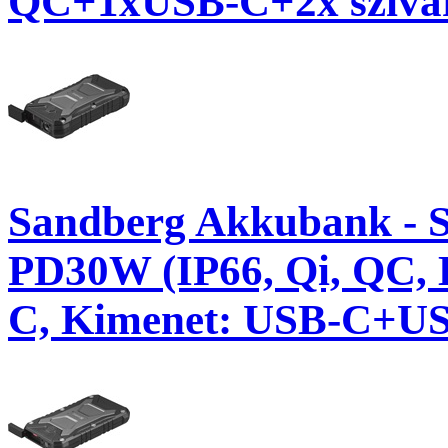
QC+1xUSB-C+2x szivar
Sandberg Akkubank - 
PD30W (IP66, Qi, QC,
C, Kimenet: USB-C+U