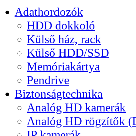
Adathordozók
HDD dokkoló
Külső ház, rack
Külső HDD/SSD
Memóriakártya
Pendrive
Biztonságtechnika
Analóg HD kamerák
Analóg HD rögzítők 
IP kamerák