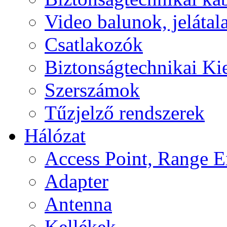
Video balunok, jelátal
Csatlakozók
Biztonságtechnikai Ki
Szerszámok
Tűzjelző rendszerek
Hálózat
Access Point, Range E
Adapter
Antenna
Kellékek