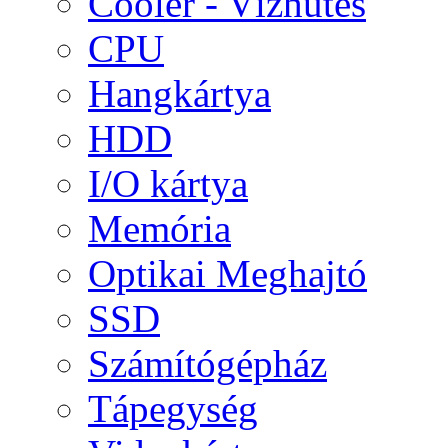
Cooler - Vízhűtés
CPU
Hangkártya
HDD
I/O kártya
Memória
Optikai Meghajtó
SSD
Számítógépház
Tápegység