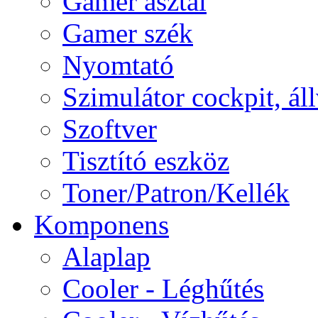
Gamer asztal
Gamer szék
Nyomtató
Szimulátor cockpit, ál
Szoftver
Tisztító eszköz
Toner/Patron/Kellék
Komponens
Alaplap
Cooler - Léghűtés