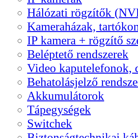
Hálózati rögzítők (NV
Kameraházak, tartóko
IP kamera + rögzítő sz
Beléptető rendszerek
Video kaputelefonok,
Behatolásjelző rendsze
Akkumulátorok
Tápegységek
Switchek
Biztonságtechnikai ká