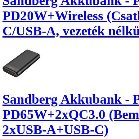
Sandberg Akkubank - 
PD20W+Wireless (Csat
C/USB-A, vezeték nélküli
Sandberg Akkubank - 
PD65W+2xQC3.0 (Beme
2xUSB-A+USB-C)