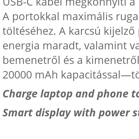
USB-C kábel megkönnyíti a 
A portokkal maximális ruga
töltéséhez. A karcsú kijel
energia maradt, valamint va
bemenetről és a kimenetrő
20000 mAh kapacitással—tö
Charge laptop and phone t
Smart display with power s