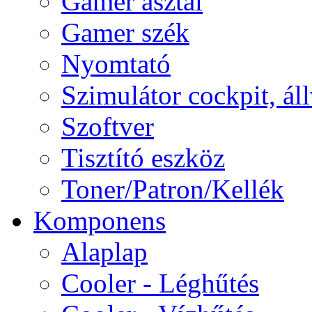
Gamer asztal
Gamer szék
Nyomtató
Szimulátor cockpit, ál
Szoftver
Tisztító eszköz
Toner/Patron/Kellék
Komponens
Alaplap
Cooler - Léghűtés