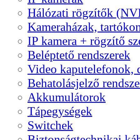
Hálózati rögzítők (NV
Kameraházak, tartóko
IP kamera + rögzítő sz
Beléptető rendszerek
Video kaputelefonok,
Behatolásjelző rendsze
Akkumulátorok
Tápegységek
Switchek
Biztonságtechnikai ká