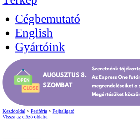
Cégbemutató
English
Gyártóink
Kezdőoldal
>
Periféria
>
Fejhallgató
Vissza az előző oldalra