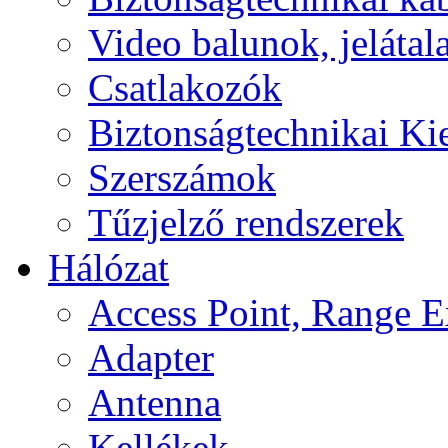
Video balunok, jelátal
Csatlakozók
Biztonságtechnikai Ki
Szerszámok
Tűzjelző rendszerek
Hálózat
Access Point, Range E
Adapter
Antenna
Kellékek