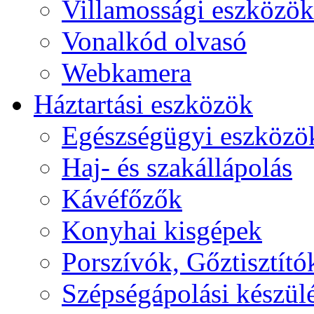
Villamossági eszközök
Vonalkód olvasó
Webkamera
Háztartási eszközök
Egészségügyi eszközö
Haj- és szakállápolás
Kávéfőzők
Konyhai kisgépek
Porszívók, Gőztisztító
Szépségápolási készül