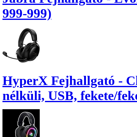
999-999)
HyperX Fejhallgató - Cl
nélküli, USB, fekete/fek