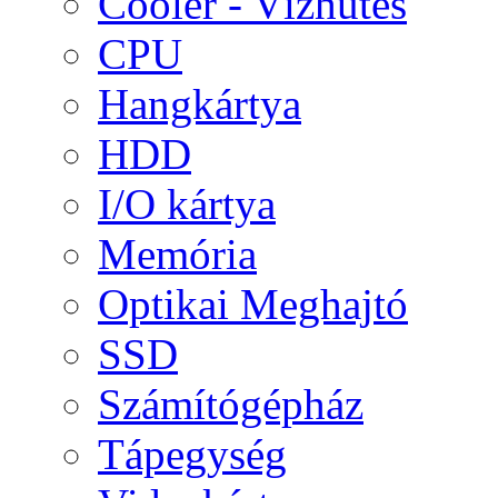
Cooler - Vízhűtés
CPU
Hangkártya
HDD
I/O kártya
Memória
Optikai Meghajtó
SSD
Számítógépház
Tápegység