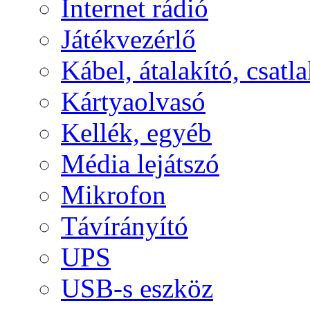
Internet rádió
Játékvezérlő
Kábel, átalakító, csatl
Kártyaolvasó
Kellék, egyéb
Média lejátszó
Mikrofon
Távírányító
UPS
USB-s eszköz