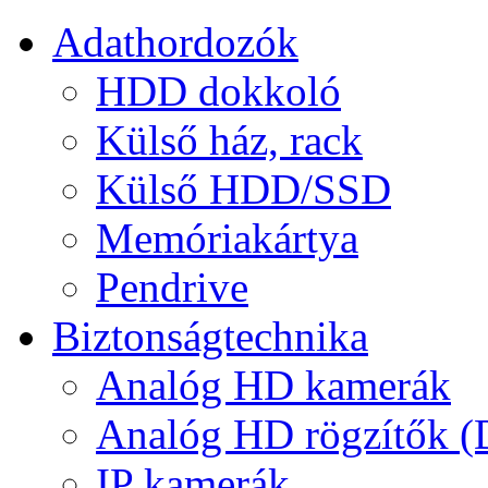
Adathordozók
HDD dokkoló
Külső ház, rack
Külső HDD/SSD
Memóriakártya
Pendrive
Biztonságtechnika
Analóg HD kamerák
Analóg HD rögzítők 
IP kamerák