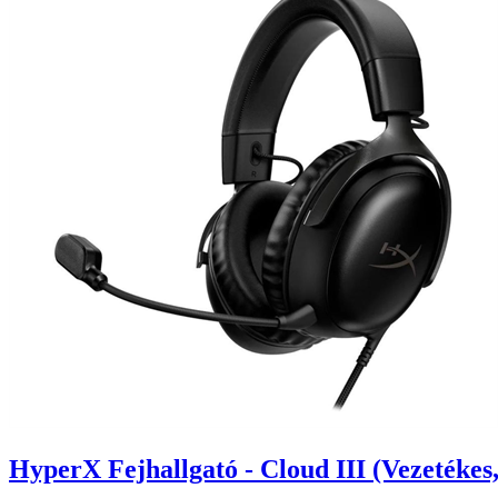
HyperX Fejhallgató - Cloud III (Vezetéke