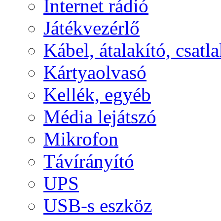
Internet rádió
Játékvezérlő
Kábel, átalakító, csatl
Kártyaolvasó
Kellék, egyéb
Média lejátszó
Mikrofon
Távírányító
UPS
USB-s eszköz