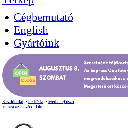
Cégbemutató
English
Gyártóink
Kezdőoldal
>
Periféria
>
Média lejátszó
Vissza az előző oldalra