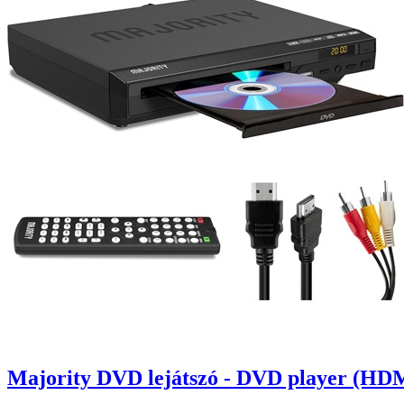
Majority DVD lejátszó - DVD player (HD