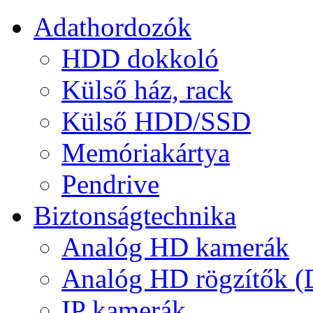
Adathordozók
HDD dokkoló
Külső ház, rack
Külső HDD/SSD
Memóriakártya
Pendrive
Biztonságtechnika
Analóg HD kamerák
Analóg HD rögzítők 
IP kamerák