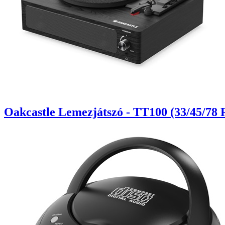
Oakcastle Lemezjátszó - TT100 (33/45/78