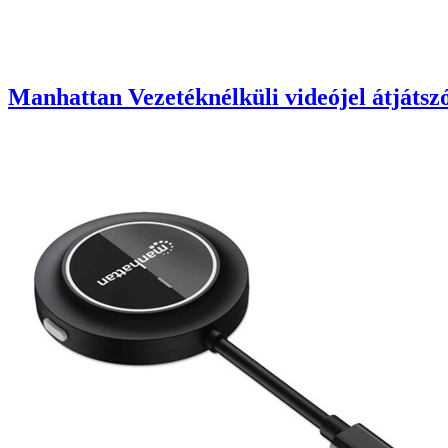
Manhattan Vezetéknélküli videójel átjáts