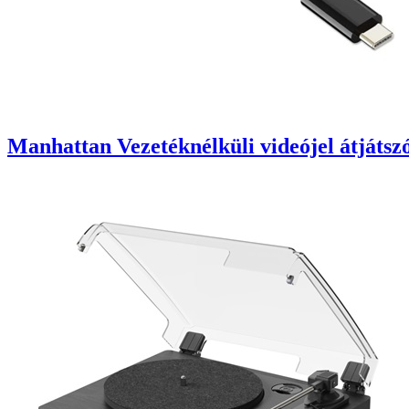
Manhattan Vezetéknélküli videójel átjáts