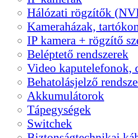
Hálózati rögzítők (NV
Kameraházak, tartóko
IP kamera + rögzítő sz
Beléptető rendszerek
Video kaputelefonok,
Behatolásjelző rendsze
Akkumulátorok
Tápegységek
Switchek
Biztonságtechnikai ká