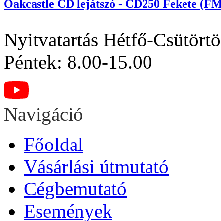
Oakcastle CD lejátszó - CD250 Fekete (FM
Nyitvatartás
Hétfő-Csütörtö
Péntek: 8.00-15.00
Navigáció
Főoldal
Vásárlási útmutató
Cégbemutató
Események