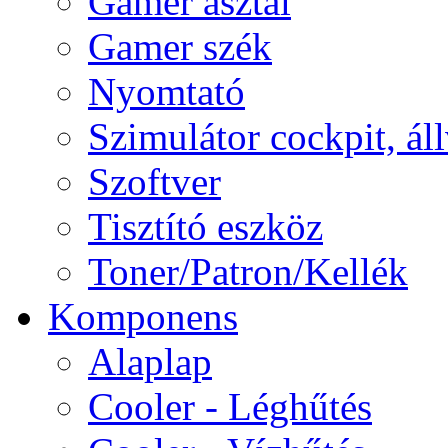
Gamer asztal
Gamer szék
Nyomtató
Szimulátor cockpit, ál
Szoftver
Tisztító eszköz
Toner/Patron/Kellék
Komponens
Alaplap
Cooler - Léghűtés