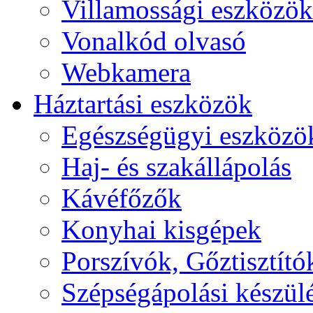
Villamossági eszközök
Vonalkód olvasó
Webkamera
Háztartási eszközök
Egészségügyi eszközö
Haj- és szakállápolás
Kávéfőzők
Konyhai kisgépek
Porszívók, Gőztisztító
Szépségápolási készül