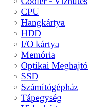
Cooler - Vízhűtés
CPU
Hangkártya
HDD
I/O kártya
Memória
Optikai Meghajtó
SSD
Számítógépház
Tápegység