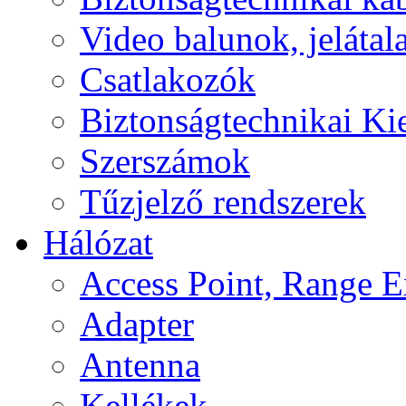
Video balunok, jelátal
Csatlakozók
Biztonságtechnikai Ki
Szerszámok
Tűzjelző rendszerek
Hálózat
Access Point, Range E
Adapter
Antenna
Kellékek