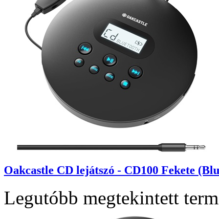
Oakcastle CD lejátszó - CD100 Fekete (Blu
Legutóbb megtekintett ter