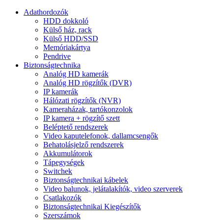
Adathordozók
HDD dokkoló
Külső ház, rack
Külső HDD/SSD
Memóriakártya
Pendrive
Biztonságtechnika
Analóg HD kamerák
Analóg HD rögzítők (DVR)
IP kamerák
Hálózati rögzítők (NVR)
Kameraházak, tartókonzolok
IP kamera + rögzítő szett
Beléptető rendszerek
Video kaputelefonok, dallamcsengők
Behatolásjelző rendszerek
Akkumulátorok
Tápegységek
Switchek
Biztonságtechnikai kábelek
Video balunok, jelátalakítók, video szerverek
Csatlakozók
Biztonságtechnikai Kiegészítők
Szerszámok