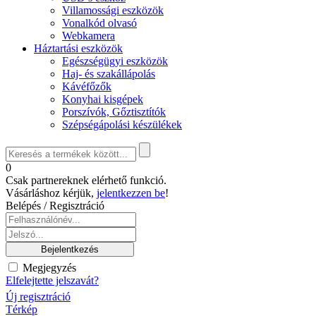
Villamossági eszközök
Vonalkód olvasó
Webkamera
Háztartási eszközök
Egészségügyi eszközök
Haj- és szakállápolás
Kávéfőzők
Konyhai kisgépek
Porszívók, Gőztisztítók
Szépségápolási készülékek
0
Csak partnereknek elérhető funkció.
Vásárláshoz kérjük,
jelentkezzen be
!
Belépés / Regisztráció
Megjegyzés
Elfelejtette jelszavát?
Új regisztráció
Térkép