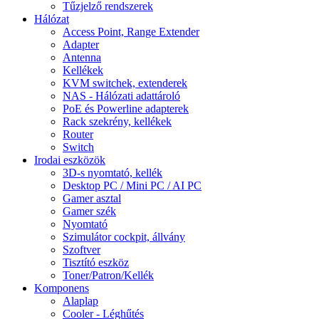
Tűzjelző rendszerek
Hálózat
Access Point, Range Extender
Adapter
Antenna
Kellékek
KVM switchek, extenderek
NAS - Hálózati adattároló
PoE és Powerline adapterek
Rack szekrény, kellékek
Router
Switch
Irodai eszközök
3D-s nyomtató, kellék
Desktop PC / Mini PC / AI PC
Gamer asztal
Gamer szék
Nyomtató
Szimulátor cockpit, állvány
Szoftver
Tisztító eszköz
Toner/Patron/Kellék
Komponens
Alaplap
Cooler - Léghűtés