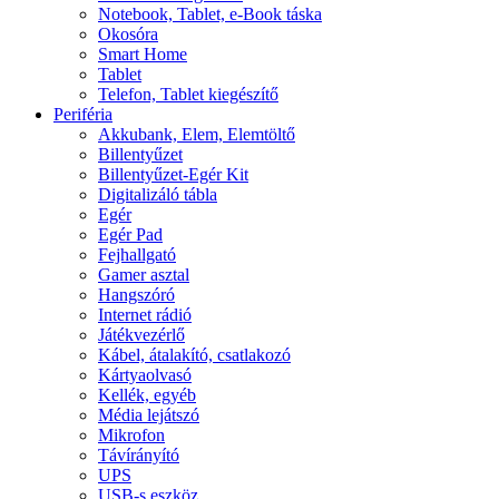
Notebook, Tablet, e-Book táska
Okosóra
Smart Home
Tablet
Telefon, Tablet kiegészítő
Periféria
Akkubank, Elem, Elemtöltő
Billentyűzet
Billentyűzet-Egér Kit
Digitalizáló tábla
Egér
Egér Pad
Fejhallgató
Gamer asztal
Hangszóró
Internet rádió
Játékvezérlő
Kábel, átalakító, csatlakozó
Kártyaolvasó
Kellék, egyéb
Média lejátszó
Mikrofon
Távírányító
UPS
USB-s eszköz