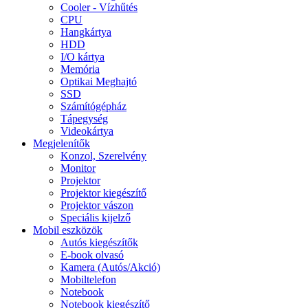
Cooler - Vízhűtés
CPU
Hangkártya
HDD
I/O kártya
Memória
Optikai Meghajtó
SSD
Számítógépház
Tápegység
Videokártya
Megjelenítők
Konzol, Szerelvény
Monitor
Projektor
Projektor kiegészítő
Projektor vászon
Speciális kijelző
Mobil eszközök
Autós kiegészítők
E-book olvasó
Kamera (Autós/Akció)
Mobiltelefon
Notebook
Notebook kiegészítő