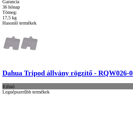
Garancia
36 hónap
Tömeg:
17,5 kg
Hasonló termékek
Dahua Tripod állvány rögzítő - RQW026-0
Kifutó
Legnépszerűbb termékek