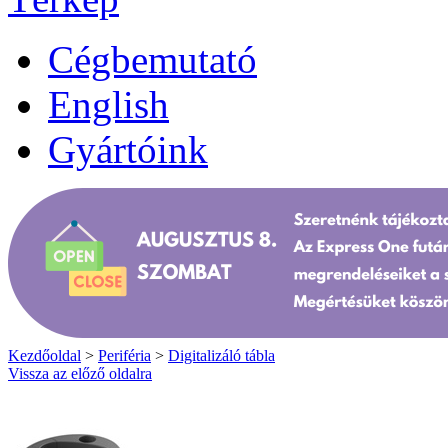
Cégbemutató
English
Gyártóink
Kezdőoldal
>
Periféria
>
Digitalizáló tábla
Vissza az előző oldalra