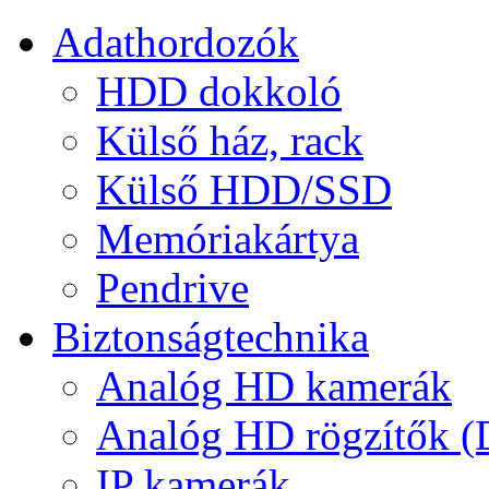
Adathordozók
HDD dokkoló
Külső ház, rack
Külső HDD/SSD
Memóriakártya
Pendrive
Biztonságtechnika
Analóg HD kamerák
Analóg HD rögzítők 
IP kamerák