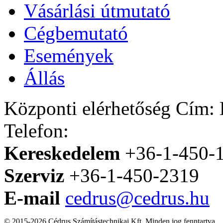
Vásárlási útmutató
Cégbemutató
Események
Állás
Központi elérhetőség
Cím: H
Telefon:
Kereskedelem
+36-1-450-
Szerviz
+36-1-450-2319
E-mail
cedrus@cedrus.hu
© 2015-2026 Cédrus Számítástechnikai Kft. Minden jog fenntartva.