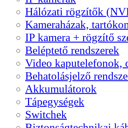
Hálózati rögzítők (NV
Kameraházak, tartóko
IP kamera + rögzítő sz
Beléptető rendszerek
Video kaputelefonok,
Behatolásjelző rendsze
Akkumulátorok
Tápegységek
Switchek
Biztonságtechnikai ká