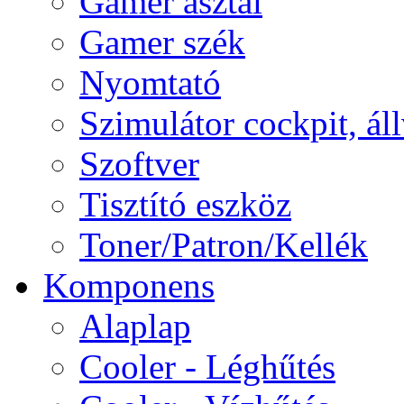
Gamer asztal
Gamer szék
Nyomtató
Szimulátor cockpit, ál
Szoftver
Tisztító eszköz
Toner/Patron/Kellék
Komponens
Alaplap
Cooler - Léghűtés