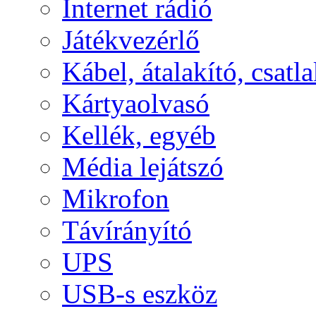
Internet rádió
Játékvezérlő
Kábel, átalakító, csatl
Kártyaolvasó
Kellék, egyéb
Média lejátszó
Mikrofon
Távírányító
UPS
USB-s eszköz