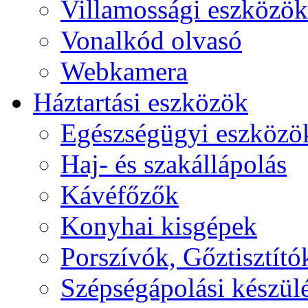
Villamossági eszközök
Vonalkód olvasó
Webkamera
Háztartási eszközök
Egészségügyi eszközö
Haj- és szakállápolás
Kávéfőzők
Konyhai kisgépek
Porszívók, Gőztisztító
Szépségápolási készül