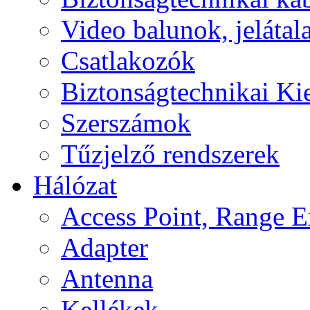
Video balunok, jelátal
Csatlakozók
Biztonságtechnikai Ki
Szerszámok
Tűzjelző rendszerek
Hálózat
Access Point, Range E
Adapter
Antenna
Kellékek