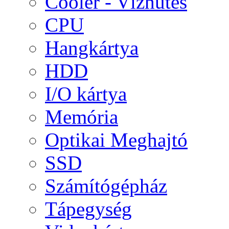
Cooler - Vízhűtés
CPU
Hangkártya
HDD
I/O kártya
Memória
Optikai Meghajtó
SSD
Számítógépház
Tápegység