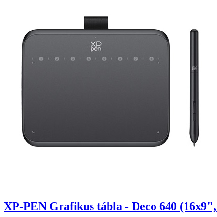
XP-PEN Grafikus tábla - Deco 640 (16x9",