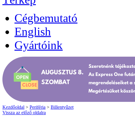
Cégbemutató
English
Gyártóink
Kezdőoldal
>
Periféria
>
Billentyűzet
Vissza az előző oldalra