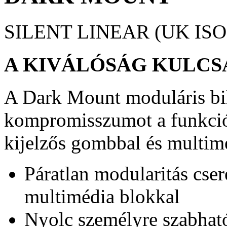
SILENT LINEAR (UK ISO
A KIVÁLÓSÁG KULCS
A Dark Mount moduláris bi
kompromisszumot a funkciók
kijelzős gombbal és multim
Páratlan modularitás cse
multimédia blokkal
Nyolc személyre szabhat