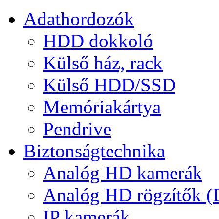
Adathordozók
HDD dokkoló
Külső ház, rack
Külső HDD/SSD
Memóriakártya
Pendrive
Biztonságtechnika
Analóg HD kamerák
Analóg HD rögzítők 
IP kamerák