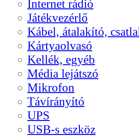
Internet rádió
Játékvezérlő
Kábel, átalakító, csatl
Kártyaolvasó
Kellék, egyéb
Média lejátszó
Mikrofon
Távírányító
UPS
USB-s eszköz