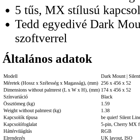
5 tűs, MX stílusú kapcso
Tedd egyedivé Dark Moun
szoftverrel
Általános adatok
Modell
Dark Mount | Silen
Méretek (Hossz x Szélesség x Magasság), (mm)
256 x 456 x 52
Dimensions without palmrest (L x W x H), (mm)
174 x 456 x 52
Színvariáció
Black
Össztömeg (kg)
1.59
Weight without palmrest (kg)
1.38
Kapcsolók típusa
be quiet! Silent Li
Kapcsolófoglalat
5-pin, Cherry MX f
Háttérvilágítás
RGB
Elrendezés
UK layout, ISO