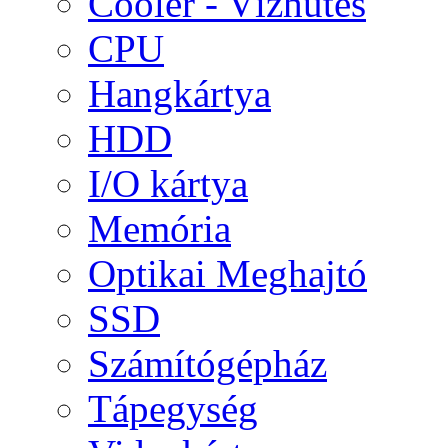
Cooler - Vízhűtés
CPU
Hangkártya
HDD
I/O kártya
Memória
Optikai Meghajtó
SSD
Számítógépház
Tápegység