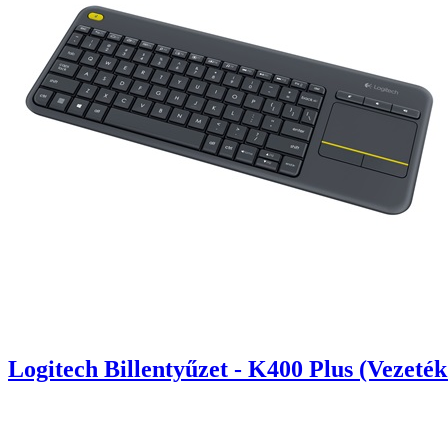
Logitech Billentyűzet - K400 Plus (Vezeték