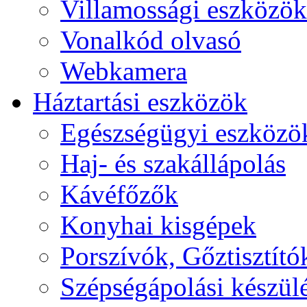
Villamossági eszközök
Vonalkód olvasó
Webkamera
Háztartási eszközök
Egészségügyi eszközö
Haj- és szakállápolás
Kávéfőzők
Konyhai kisgépek
Porszívók, Gőztisztító
Szépségápolási készül