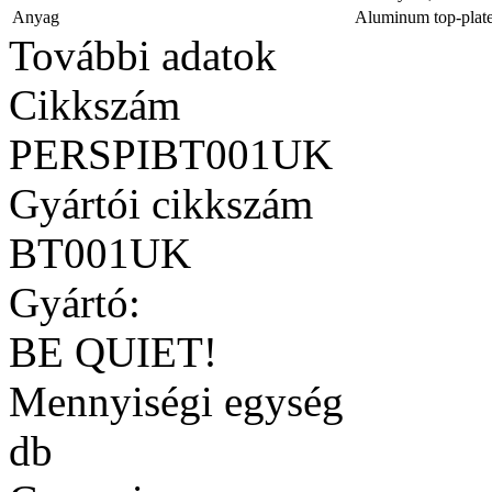
Anyag
Aluminum top-plat
További adatok
Cikkszám
PERSPIBT001UK
Gyártói cikkszám
BT001UK
Gyártó:
BE QUIET!
Mennyiségi egység
db