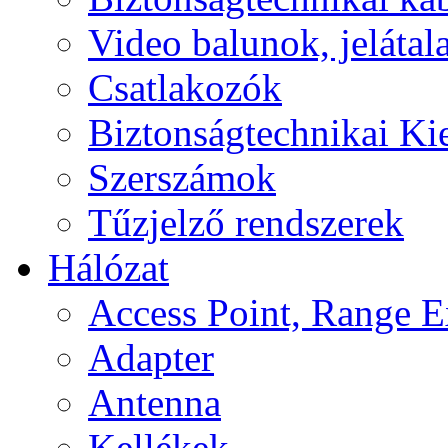
Video balunok, jelátal
Csatlakozók
Biztonságtechnikai Ki
Szerszámok
Tűzjelző rendszerek
Hálózat
Access Point, Range E
Adapter
Antenna
Kellékek