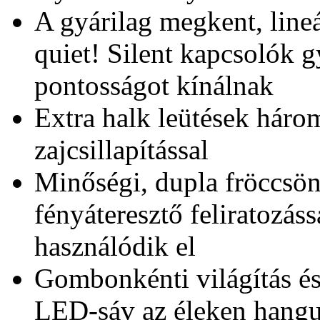
A gyárilag megkent, line
quiet! Silent kapcsolók gy
pontosságot kínálnak
Extra halk leütések három
zajcsillapítással
Minőségi, dupla fröccsö
fényáteresztő feliratozás
használódik el
Gombonkénti világítás é
LED-sáv az éleken hangul