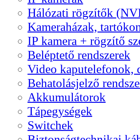
Hálózati rögzítők (NV
Kameraházak, tartóko
IP kamera + rögzítő sz
Beléptető rendszerek
Video kaputelefonok,
Behatolásjelző rendsze
Akkumulátorok
Tápegységek
Switchek
Biztonságtechnikai ká