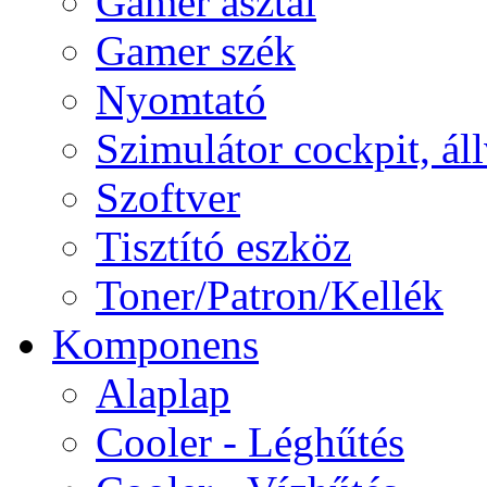
Gamer asztal
Gamer szék
Nyomtató
Szimulátor cockpit, ál
Szoftver
Tisztító eszköz
Toner/Patron/Kellék
Komponens
Alaplap
Cooler - Léghűtés