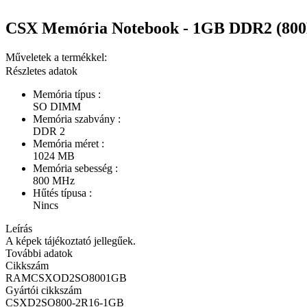
CSX Memória Notebook - 1GB DDR2 (800M
Műveletek a termékkel:
Részletes adatok
Memória típus :
SO DIMM
Memória szabvány :
DDR 2
Memória méret :
1024 MB
Memória sebesség :
800 MHz
Hűtés típusa :
Nincs
Leírás
A képek tájékoztató jellegűek.
További adatok
Cikkszám
RAMCSXOD2SO8001GB
Gyártói cikkszám
CSXD2SO800-2R16-1GB