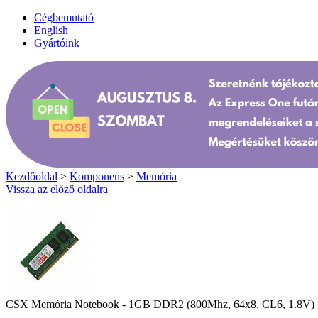
Cégbemutató
English
Gyártóink
Kezdőoldal
>
Komponens
>
Memória
Vissza az előző oldalra
CSX Memória Notebook - 1GB DDR2 (800Mhz, 64x8, CL6, 1.8V)