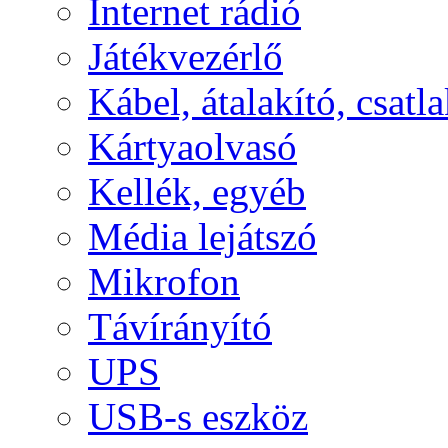
Internet rádió
Játékvezérlő
Kábel, átalakító, csatl
Kártyaolvasó
Kellék, egyéb
Média lejátszó
Mikrofon
Távírányító
UPS
USB-s eszköz