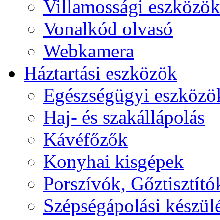
Villamossági eszközök
Vonalkód olvasó
Webkamera
Háztartási eszközök
Egészségügyi eszközö
Haj- és szakállápolás
Kávéfőzők
Konyhai kisgépek
Porszívók, Gőztisztító
Szépségápolási készül