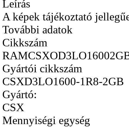
Leírás
A képek tájékoztató jellegű
További adatok
Cikkszám
RAMCSXOD3LO16002G
Gyártói cikkszám
CSXD3LO1600-1R8-2GB
Gyártó:
CSX
Mennyiségi egység