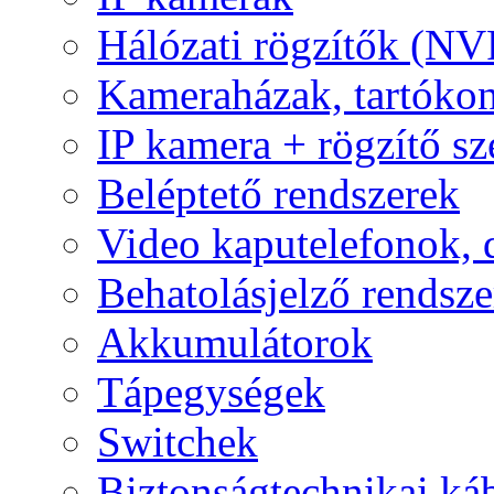
Hálózati rögzítők (NV
Kameraházak, tartóko
IP kamera + rögzítő sz
Beléptető rendszerek
Video kaputelefonok,
Behatolásjelző rendsze
Akkumulátorok
Tápegységek
Switchek
Biztonságtechnikai ká