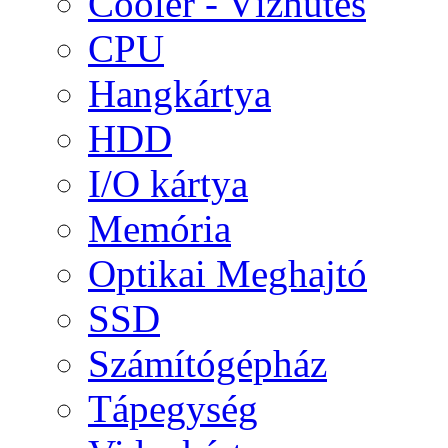
Cooler - Vízhűtés
CPU
Hangkártya
HDD
I/O kártya
Memória
Optikai Meghajtó
SSD
Számítógépház
Tápegység