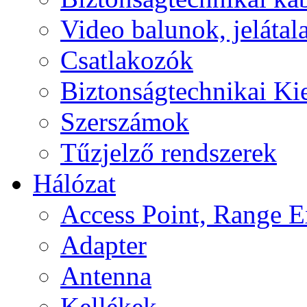
Video balunok, jelátal
Csatlakozók
Biztonságtechnikai Ki
Szerszámok
Tűzjelző rendszerek
Hálózat
Access Point, Range E
Adapter
Antenna
Kellékek