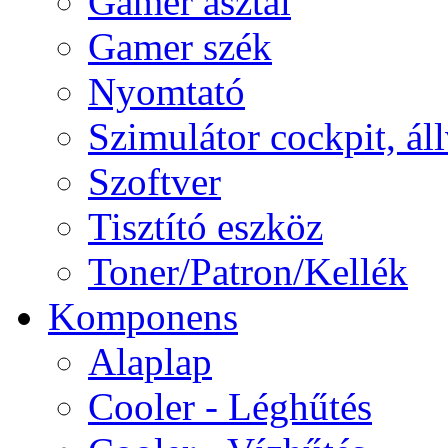
Gamer asztal
Gamer szék
Nyomtató
Szimulátor cockpit, ál
Szoftver
Tisztító eszköz
Toner/Patron/Kellék
Komponens
Alaplap
Cooler - Léghűtés