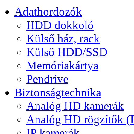
Adathordozók
HDD dokkoló
Külső ház, rack
Külső HDD/SSD
Memóriakártya
Pendrive
Biztonságtechnika
Analóg HD kamerák
Analóg HD rögzítők 
IP kamerák