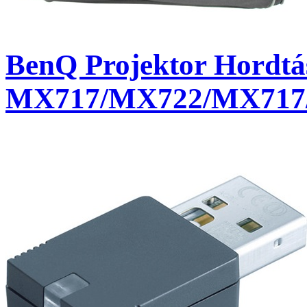
BenQ Projektor Hordtá
MX717/MX722/MX717