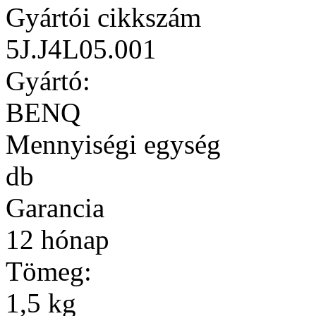
Gyártói cikkszám
5J.J4L05.001
Gyártó:
BENQ
Mennyiségi egység
db
Garancia
12 hónap
Tömeg:
1,5 kg