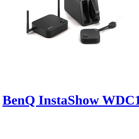
BenQ InstaShow WDC10 