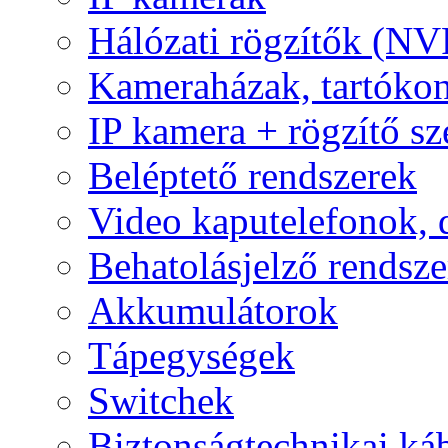
Hálózati rögzítők (NV
Kameraházak, tartóko
IP kamera + rögzítő sz
Beléptető rendszerek
Video kaputelefonok,
Behatolásjelző rendsze
Akkumulátorok
Tápegységek
Switchek
Biztonságtechnikai ká