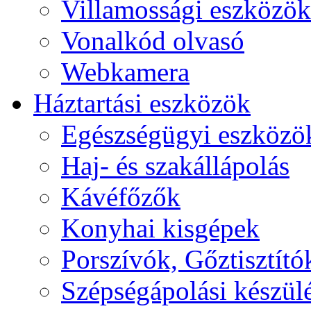
Villamossági eszközök
Vonalkód olvasó
Webkamera
Háztartási eszközök
Egészségügyi eszközö
Haj- és szakállápolás
Kávéfőzők
Konyhai kisgépek
Porszívók, Gőztisztító
Szépségápolási készül