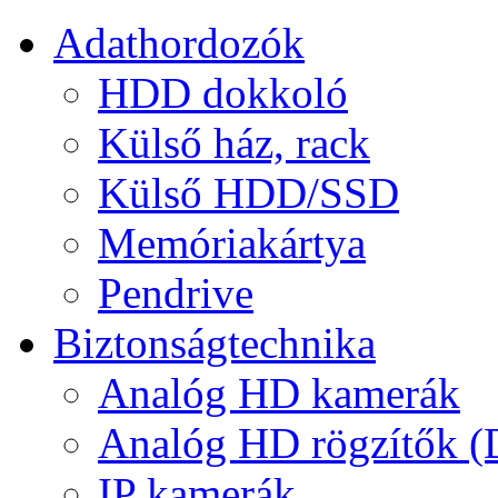
Adathordozók
HDD dokkoló
Külső ház, rack
Külső HDD/SSD
Memóriakártya
Pendrive
Biztonságtechnika
Analóg HD kamerák
Analóg HD rögzítők 
IP kamerák