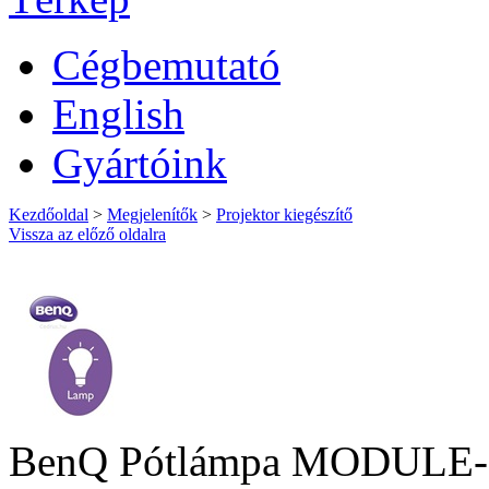
Cégbemutató
English
Gyártóink
Kezdőoldal
>
Megjelenítők
>
Projektor kiegészítő
Vissza az előző oldalra
BenQ Pótlámpa MODULE-1