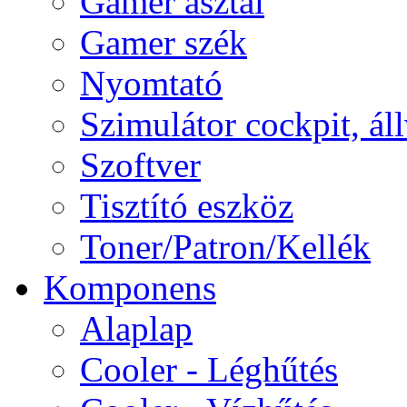
Gamer asztal
Gamer szék
Nyomtató
Szimulátor cockpit, ál
Szoftver
Tisztító eszköz
Toner/Patron/Kellék
Komponens
Alaplap
Cooler - Léghűtés