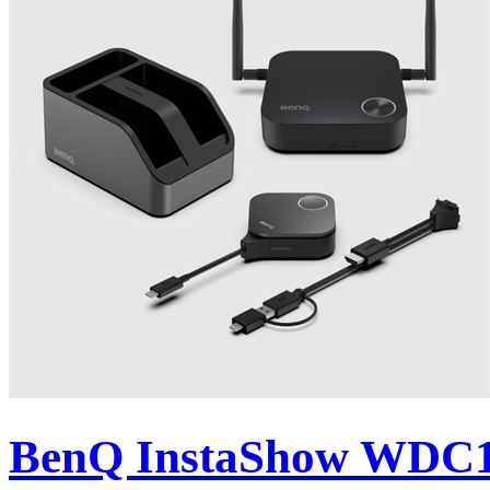
BenQ InstaShow WDC15 