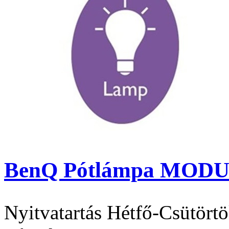
BenQ Pótlámpa MODULE
Nyitvatartás
Hétfő-Csütörtö