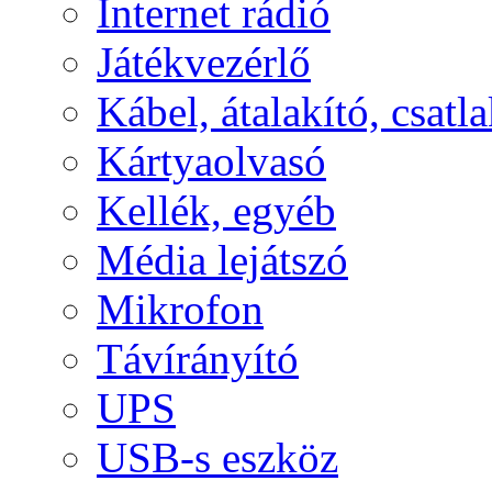
Internet rádió
Játékvezérlő
Kábel, átalakító, csatl
Kártyaolvasó
Kellék, egyéb
Média lejátszó
Mikrofon
Távírányító
UPS
USB-s eszköz