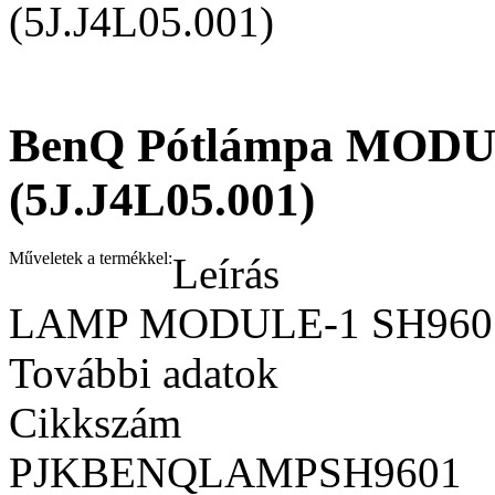
(5J.J4L05.001)
BenQ Pótlámpa MODUL
(5J.J4L05.001)
Műveletek a termékkel:
Leírás
LAMP MODULE-1 SH960 P
További adatok
Cikkszám
PJKBENQLAMPSH9601