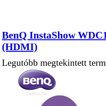
BenQ InstaShow WDC15 
(HDMI)
Legutóbb megtekintett ter