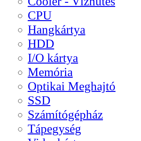
Cooler - Vízhűtés
CPU
Hangkártya
HDD
I/O kártya
Memória
Optikai Meghajtó
SSD
Számítógépház
Tápegység