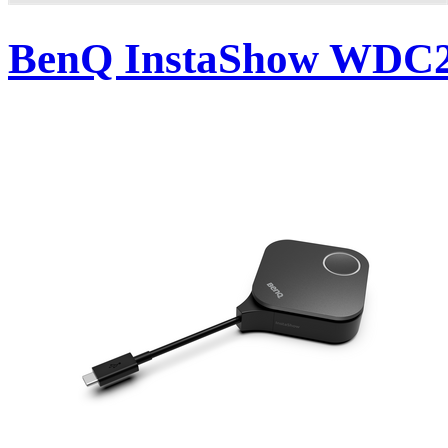
BenQ InstaShow WDC25 