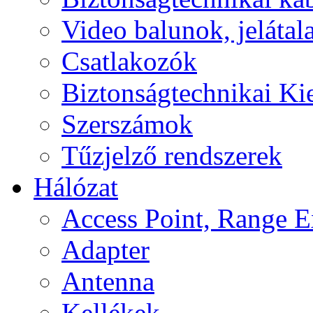
Video balunok, jelátal
Csatlakozók
Biztonságtechnikai Ki
Szerszámok
Tűzjelző rendszerek
Hálózat
Access Point, Range E
Adapter
Antenna
Kellékek