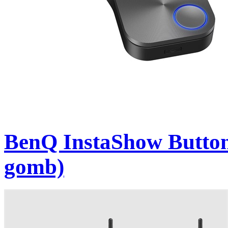
BenQ InstaShow Button
gomb)