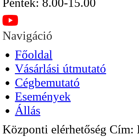
Péntek: 8.00-15.00
Navigáció
Főoldal
Vásárlási útmutató
Cégbemutató
Események
Állás
Központi elérhetőség
Cím: H