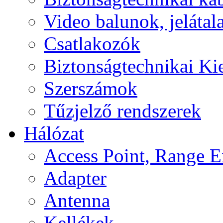
Video balunok, jelátal
Csatlakozók
Biztonságtechnikai Ki
Szerszámok
Tűzjelző rendszerek
Hálózat
Access Point, Range E
Adapter
Antenna
Kellékek