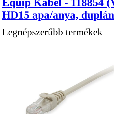
Equip Kábel - 118854 (
HD15 apa/anya, duplán
Legnépszerűbb termékek