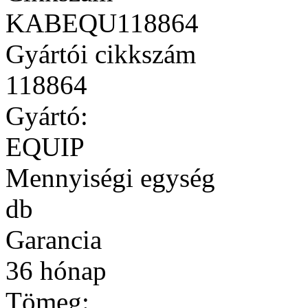
KABEQU118864
Gyártói cikkszám
118864
Gyártó:
EQUIP
Mennyiségi egység
db
Garancia
36 hónap
Tömeg: