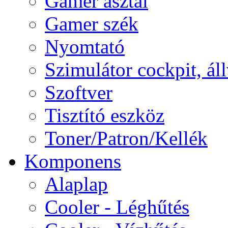
Gamer asztal
Gamer szék
Nyomtató
Szimulátor cockpit, ál
Szoftver
Tisztító eszköz
Toner/Patron/Kellék
Komponens
Alaplap
Cooler - Léghűtés