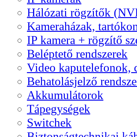
Hálózati rögzítők (NV
Kameraházak, tartóko
IP kamera + rögzítő sz
Beléptető rendszerek
Video kaputelefonok,
Behatolásjelző rendsze
Akkumulátorok
Tápegységek
Switchek
Biztonságtechnikai ká