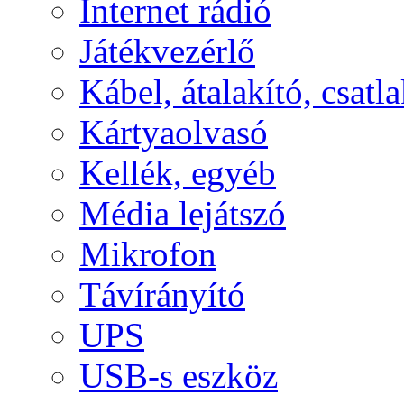
Internet rádió
Játékvezérlő
Kábel, átalakító, csatl
Kártyaolvasó
Kellék, egyéb
Média lejátszó
Mikrofon
Távírányító
UPS
USB-s eszköz