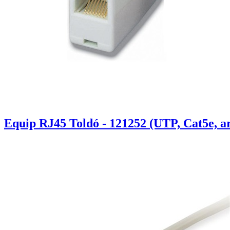
Equip RJ45 Toldó - 121252 (UTP, Cat5e, a