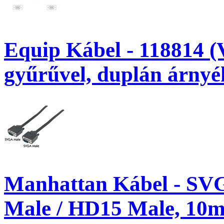
Equip Kábel - 118814 (
gyűrűvel, duplán árnyé
Manhattan Kábel - SV
Male / HD15 Male, 10