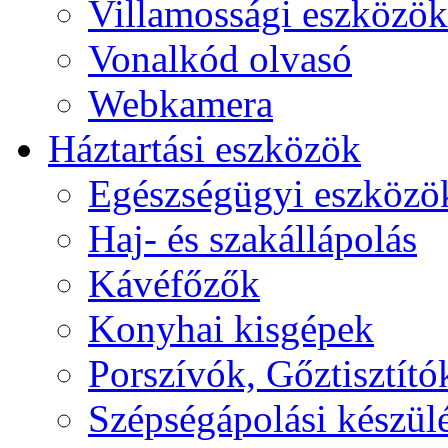
Villamossági eszközök
Vonalkód olvasó
Webkamera
Háztartási eszközök
Egészségügyi eszközö
Haj- és szakállápolás
Kávéfőzők
Konyhai kisgépek
Porszívók, Gőztisztító
Szépségápolási készül