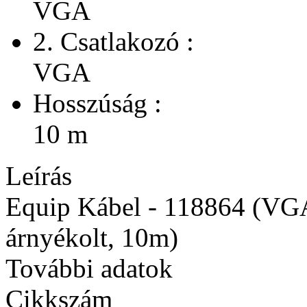
VGA
2. Csatlakozó :
VGA
Hosszúság :
10 m
Leírás
Equip Kábel - 118864 (VGA
árnyékolt, 10m)
További adatok
Cikkszám