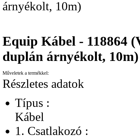
árnyékolt, 10m)
Equip Kábel - 118864 
duplán árnyékolt, 10m)
Műveletek a termékkel:
Részletes adatok
Típus :
Kábel
1. Csatlakozó :