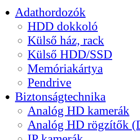
Adathordozók
HDD dokkoló
Külső ház, rack
Külső HDD/SSD
Memóriakártya
Pendrive
Biztonságtechnika
Analóg HD kamerák
Analóg HD rögzítők 
IP kamerák