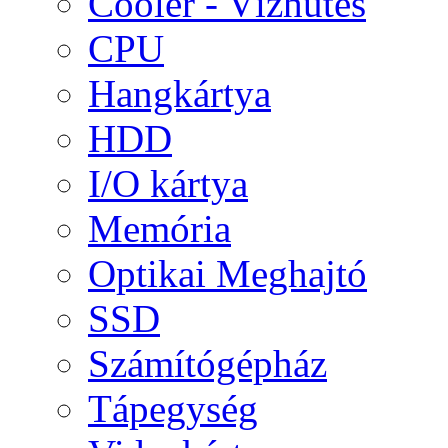
Cooler - Vízhűtés
CPU
Hangkártya
HDD
I/O kártya
Memória
Optikai Meghajtó
SSD
Számítógépház
Tápegység