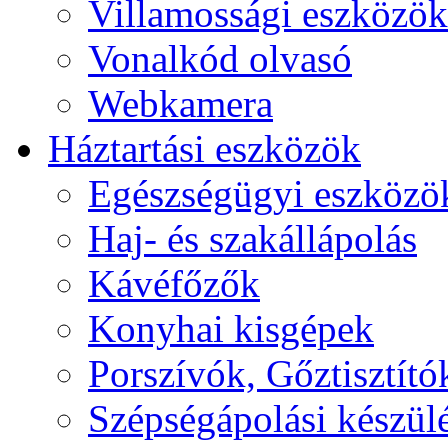
Villamossági eszközök
Vonalkód olvasó
Webkamera
Háztartási eszközök
Egészségügyi eszközö
Haj- és szakállápolás
Kávéfőzők
Konyhai kisgépek
Porszívók, Gőztisztító
Szépségápolási készül