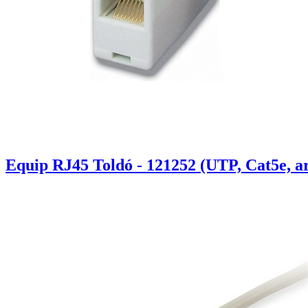
Equip RJ45 Toldó - 121252 (UTP, Cat5e, a