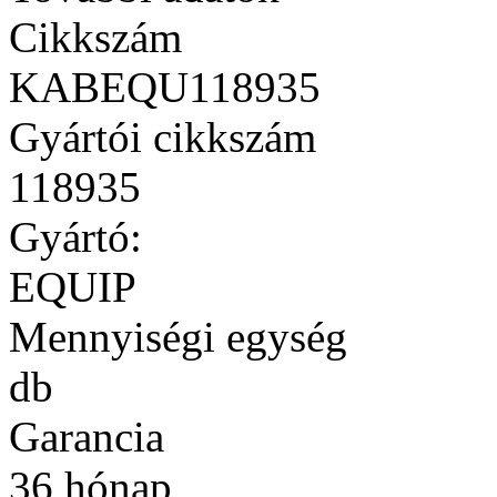
Cikkszám
KABEQU118935
Gyártói cikkszám
118935
Gyártó:
EQUIP
Mennyiségi egység
db
Garancia
36 hónap