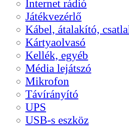
Internet rádió
Játékvezérlő
Kábel, átalakító, csatl
Kártyaolvasó
Kellék, egyéb
Média lejátszó
Mikrofon
Távírányító
UPS
USB-s eszköz