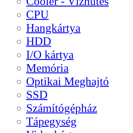
Cooler - Vízhűtés
CPU
Hangkártya
HDD
I/O kártya
Memória
Optikai Meghajtó
SSD
Számítógépház
Tápegység