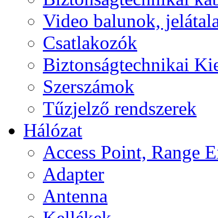
Video balunok, jelátal
Csatlakozók
Biztonságtechnikai Ki
Szerszámok
Tűzjelző rendszerek
Hálózat
Access Point, Range E
Adapter
Antenna
Kellékek