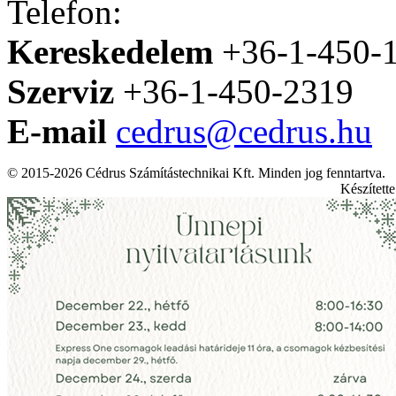
Telefon:
Kereskedelem
+36-1-450-
Szerviz
+36-1-450-2319
E-mail
cedrus@cedrus.hu
© 2015-2026 Cédrus Számítástechnikai Kft. Minden jog fenntartva.
Készített