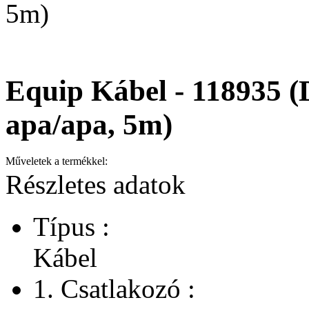
5m)
Equip Kábel - 118935 (
apa/apa, 5m)
Műveletek a termékkel:
Részletes adatok
Típus :
Kábel
1. Csatlakozó :