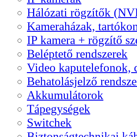
Hálózati rögzítők (NV
Kameraházak, tartóko
IP kamera + rögzítő sz
Beléptető rendszerek
Video kaputelefonok,
Behatolásjelző rendsze
Akkumulátorok
Tápegységek
Switchek
Biztonságtechnikai ká