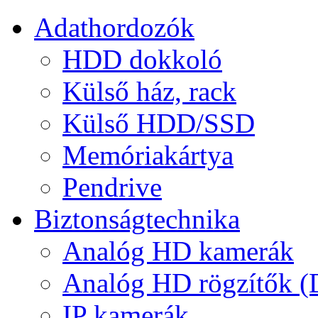
Adathordozók
HDD dokkoló
Külső ház, rack
Külső HDD/SSD
Memóriakártya
Pendrive
Biztonságtechnika
Analóg HD kamerák
Analóg HD rögzítők 
IP kamerák