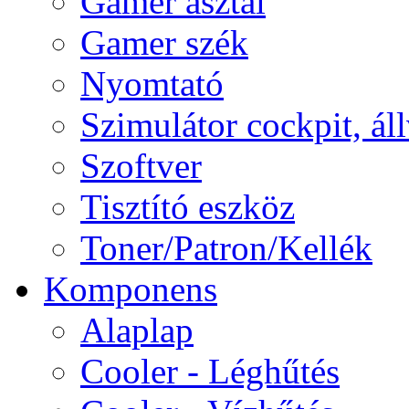
Gamer asztal
Gamer szék
Nyomtató
Szimulátor cockpit, ál
Szoftver
Tisztító eszköz
Toner/Patron/Kellék
Komponens
Alaplap
Cooler - Léghűtés