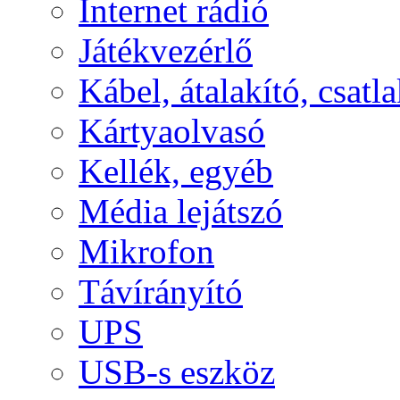
Internet rádió
Játékvezérlő
Kábel, átalakító, csatl
Kártyaolvasó
Kellék, egyéb
Média lejátszó
Mikrofon
Távírányító
UPS
USB-s eszköz