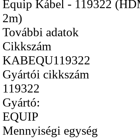
Equip Kábel - 119322 (HDM
2m)
További adatok
Cikkszám
KABEQU119322
Gyártói cikkszám
119322
Gyártó:
EQUIP
Mennyiségi egység