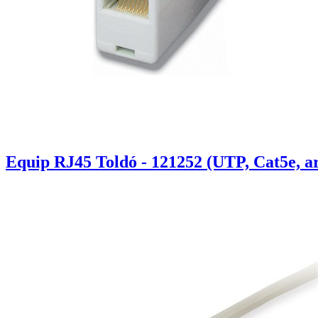
Equip RJ45 Toldó - 121252 (UTP, Cat5e, a