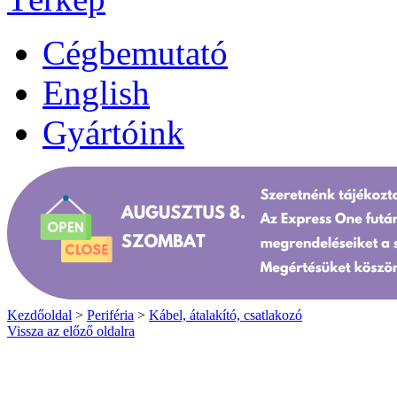
Cégbemutató
English
Gyártóink
Kezdőoldal
>
Periféria
>
Kábel, átalakító, csatlakozó
Vissza az előző oldalra