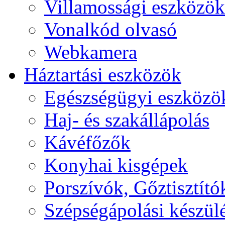
Villamossági eszközök
Vonalkód olvasó
Webkamera
Háztartási eszközök
Egészségügyi eszközö
Haj- és szakállápolás
Kávéfőzők
Konyhai kisgépek
Porszívók, Gőztisztító
Szépségápolási készül