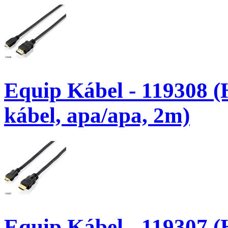
Equip Kábel - 119308
kábel, apa/apa, 2m)
Equip Kábel - 119307