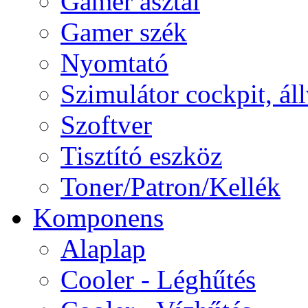
Gamer asztal
Gamer szék
Nyomtató
Szimulátor cockpit, ál
Szoftver
Tisztító eszköz
Toner/Patron/Kellék
Komponens
Alaplap
Cooler - Léghűtés