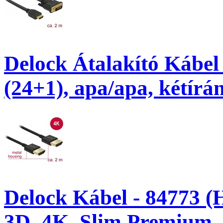
Delock Átalakító Kábel
(24+1), apa/apa, kétírá
Delock Kábel - 84773 
3D, 4K, Slim Premium,