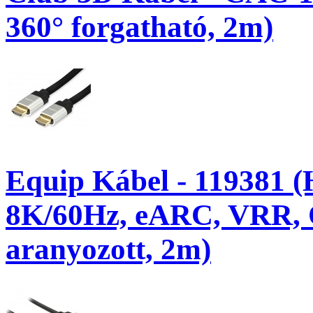
360° forgatható, 2m)
Equip Kábel - 119381 (
8K/60Hz, eARC, VRR,
aranyozott, 2m)