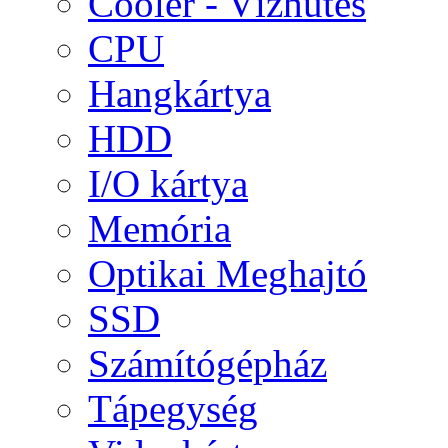
Cooler - Vízhűtés
CPU
Hangkártya
HDD
I/O kártya
Memória
Optikai Meghajtó
SSD
Számítógépház
Tápegység