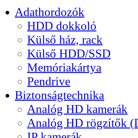
Adathordozók
HDD dokkoló
Külső ház, rack
Külső HDD/SSD
Memóriakártya
Pendrive
Biztonságtechnika
Analóg HD kamerák
Analóg HD rögzítők 
IP kamerák