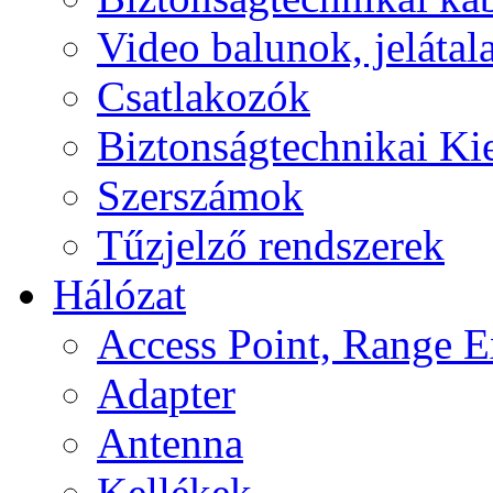
Video balunok, jelátal
Csatlakozók
Biztonságtechnikai Ki
Szerszámok
Tűzjelző rendszerek
Hálózat
Access Point, Range E
Adapter
Antenna
Kellékek