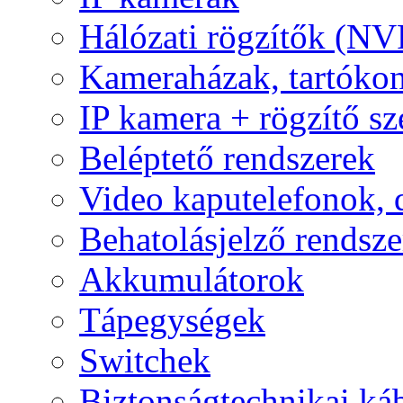
Hálózati rögzítők (NV
Kameraházak, tartóko
IP kamera + rögzítő sz
Beléptető rendszerek
Video kaputelefonok,
Behatolásjelző rendsze
Akkumulátorok
Tápegységek
Switchek
Biztonságtechnikai ká