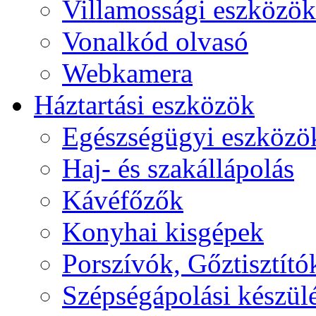
Villamossági eszközök
Vonalkód olvasó
Webkamera
Háztartási eszközök
Egészségügyi eszközö
Haj- és szakállápolás
Kávéfőzők
Konyhai kisgépek
Porszívók, Gőztisztító
Szépségápolási készül