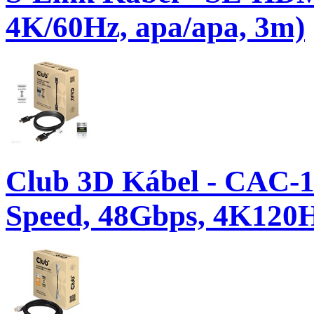
4K/60Hz, apa/apa, 3m)
Club 3D Kábel - CAC-1
Speed, 48Gbps, 4K120