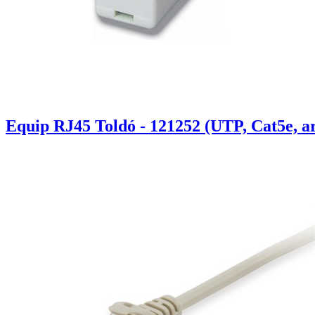
Equip RJ45 Toldó - 121252 (UTP, Cat5e, a