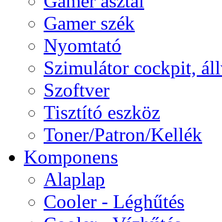
Gamer asztal
Gamer szék
Nyomtató
Szimulátor cockpit, ál
Szoftver
Tisztító eszköz
Toner/Patron/Kellék
Komponens
Alaplap
Cooler - Léghűtés