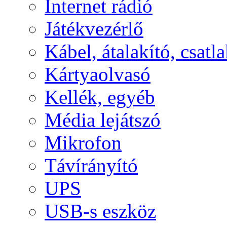
Internet rádió
Játékvezérlő
Kábel, átalakító, csatl
Kártyaolvasó
Kellék, egyéb
Média lejátszó
Mikrofon
Távírányító
UPS
USB-s eszköz