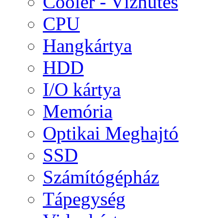
Cooler - Vízhűtés
CPU
Hangkártya
HDD
I/O kártya
Memória
Optikai Meghajtó
SSD
Számítógépház
Tápegység