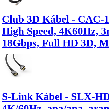
Club 3D Kábel - CAC-
High Speed, 4K60Hz, 3
18Gbps, Full HD 3D, 
S-Link Kábel - SLX-H
4K/60Hz, apa/apa, aran