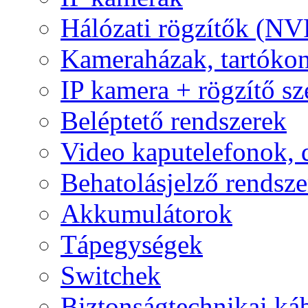
Hálózati rögzítők (NV
Kameraházak, tartóko
IP kamera + rögzítő sz
Beléptető rendszerek
Video kaputelefonok,
Behatolásjelző rendsze
Akkumulátorok
Tápegységek
Switchek
Biztonságtechnikai ká