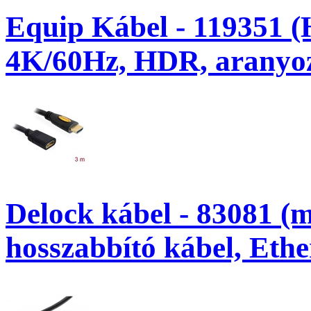
Equip Kábel - 119351 (
4K/60Hz, HDR, aranyoz
Delock kábel - 83081 
hosszabbító kábel, Ether