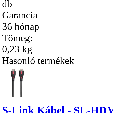
db
Garancia
36 hónap
Tömeg:
0,23 kg
Hasonló termékek
S-Link Kábel - SL-HD