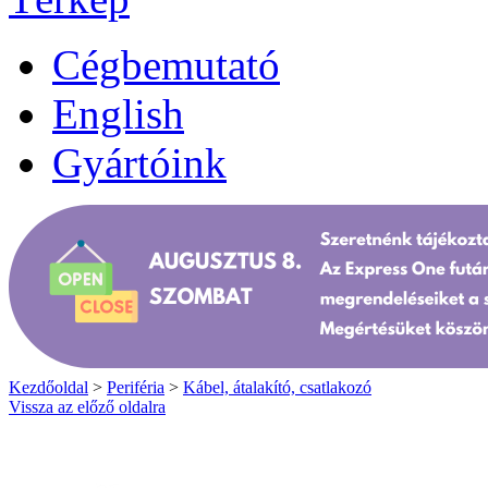
Cégbemutató
English
Gyártóink
Kezdőoldal
>
Periféria
>
Kábel, átalakító, csatlakozó
Vissza az előző oldalra