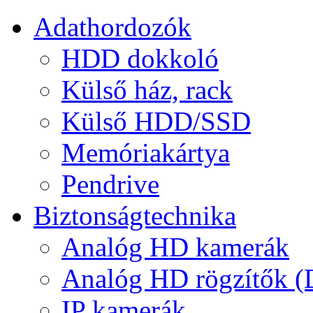
Adathordozók
HDD dokkoló
Külső ház, rack
Külső HDD/SSD
Memóriakártya
Pendrive
Biztonságtechnika
Analóg HD kamerák
Analóg HD rögzítők 
IP kamerák