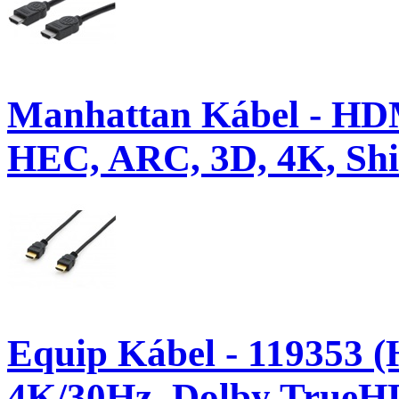
Manhattan Kábel - HD
HEC, ARC, 3D, 4K, Shie
Equip Kábel - 119353 (
4K/30Hz, Dolby TrueH