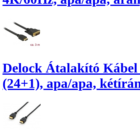
Delock Átalakító Kábel
(24+1), apa/apa, kétírá