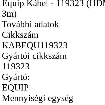
Equip Kábel - 119323 (HDM
3m)
További adatok
Cikkszám
KABEQU119323
Gyártói cikkszám
119323
Gyártó:
EQUIP
Mennyiségi egység