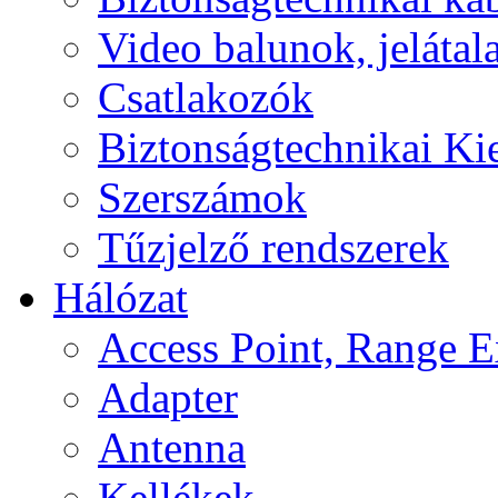
Video balunok, jelátal
Csatlakozók
Biztonságtechnikai Ki
Szerszámok
Tűzjelző rendszerek
Hálózat
Access Point, Range E
Adapter
Antenna
Kellékek