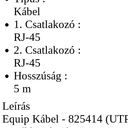
Kábel
1. Csatlakozó :
RJ-45
2. Csatlakozó :
RJ-45
Hosszúság :
5 m
Leírás
Equip Kábel - 825414 (UTP