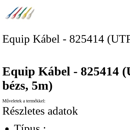
Equip Kábel - 825414 (UTP
Equip Kábel - 825414 (
bézs, 5m)
Műveletek a termékkel:
Részletes adatok
Típus :