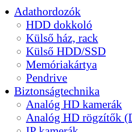
Adathordozók
HDD dokkoló
Külső ház, rack
Külső HDD/SSD
Memóriakártya
Pendrive
Biztonságtechnika
Analóg HD kamerák
Analóg HD rögzítők 
IP kamerák