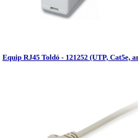
Equip RJ45 Toldó - 121252 (UTP, Cat5e, a