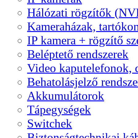
Hálózati rögzítők (NV
Kameraházak, tartóko
IP kamera + rögzítő sz
Beléptető rendszerek
Video kaputelefonok,
Behatolásjelző rendsze
Akkumulátorok
Tápegységek
Switchek
Biztonságtechnikai ká