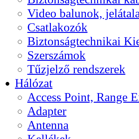
Video balunok, jelátal
Csatlakozók
Biztonságtechnikai Ki
Szerszámok
Tűzjelző rendszerek
Hálózat
Access Point, Range E
Adapter
Antenna
Kellékek