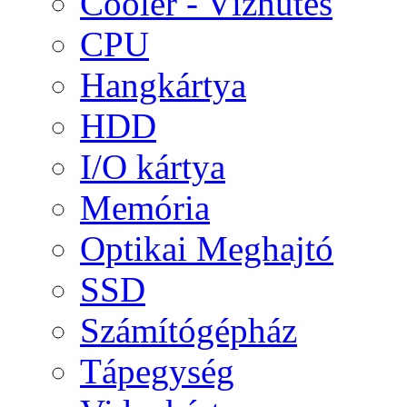
Cooler - Vízhűtés
CPU
Hangkártya
HDD
I/O kártya
Memória
Optikai Meghajtó
SSD
Számítógépház
Tápegység