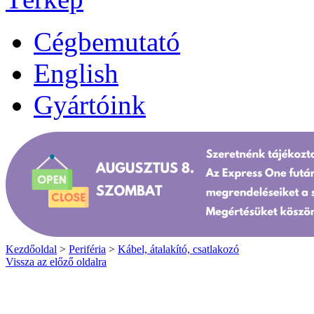
Cégbemutató
English
Gyártóink
Kezdőoldal
>
Periféria
>
Kábel, átalakító, csatlakozó
Vissza az előző oldalra