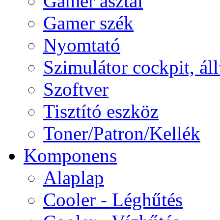
Gamer asztal
Gamer szék
Nyomtató
Szimulátor cockpit, ál
Szoftver
Tisztító eszköz
Toner/Patron/Kellék
Komponens
Alaplap
Cooler - Léghűtés