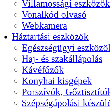
Villamossági eszközök
Vonalkód olvasó
Webkamera
Háztartási eszközök
Egészségügyi eszközö
Haj- és szakállápolás
Kávéfőzők
Konyhai kisgépek
Porszívók, Gőztisztító
Szépségápolási készül