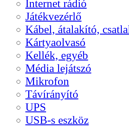
Internet rádió
Játékvezérlő
Kábel, átalakító, csatl
Kártyaolvasó
Kellék, egyéb
Média lejátszó
Mikrofon
Távírányító
UPS
USB-s eszköz