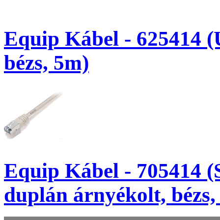
Equip Kábel - 625414 (
bézs, 5m)
Equip Kábel - 705414 (
duplán árnyékolt, bézs,