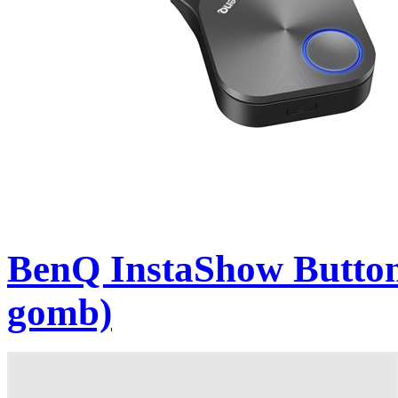
BenQ InstaShow Button
gomb)