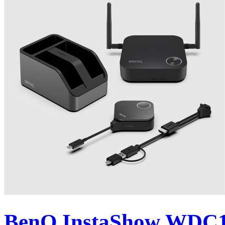
BenQ InstaShow WDC15 