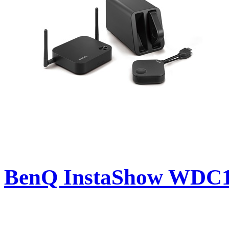
BenQ InstaShow WDC10 