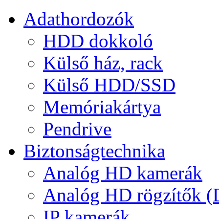
Adathordozók
HDD dokkoló
Külső ház, rack
Külső HDD/SSD
Memóriakártya
Pendrive
Biztonságtechnika
Analóg HD kamerák
Analóg HD rögzítők 
IP kamerák