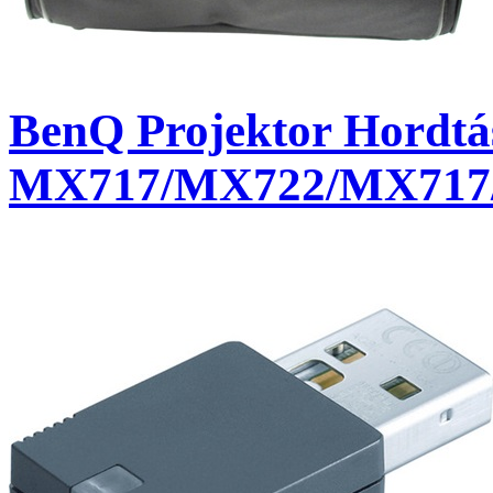
BenQ Projektor Hordtá
MX717/MX722/MX717