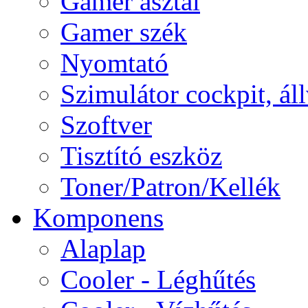
Gamer asztal
Gamer szék
Nyomtató
Szimulátor cockpit, ál
Szoftver
Tisztító eszköz
Toner/Patron/Kellék
Komponens
Alaplap
Cooler - Léghűtés