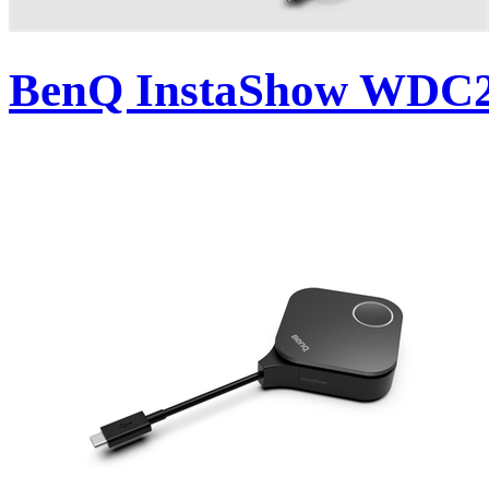
BenQ InstaShow WDC25 