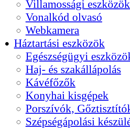
Villamossági eszközök
Vonalkód olvasó
Webkamera
Háztartási eszközök
Egészségügyi eszközö
Haj- és szakállápolás
Kávéfőzők
Konyhai kisgépek
Porszívók, Gőztisztító
Szépségápolási készül