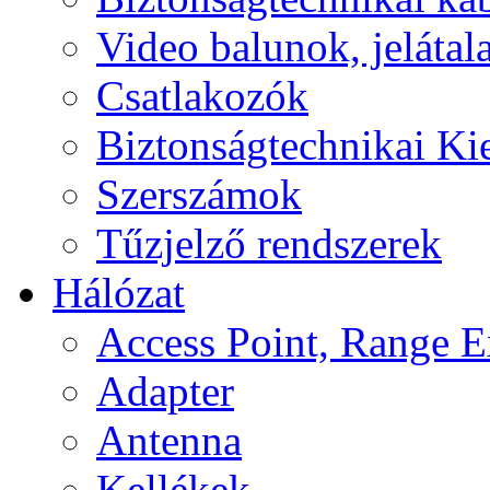
Video balunok, jelátal
Csatlakozók
Biztonságtechnikai Ki
Szerszámok
Tűzjelző rendszerek
Hálózat
Access Point, Range E
Adapter
Antenna
Kellékek