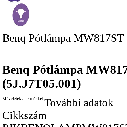
Benq Pótlámpa MW817ST pr
Benq Pótlámpa MW817
(5J.J7T05.001)
Műveletek a termékkel:
További adatok
Cikkszám