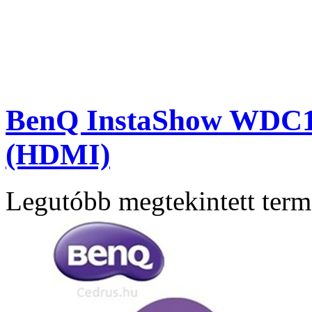
BenQ InstaShow WDC15 
(HDMI)
Legutóbb megtekintett ter