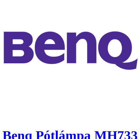
Benq Pótlámpa MH733 