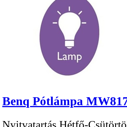
Benq Pótlámpa MW817S
Nyitvatartás
Hétfő-Csütörtö