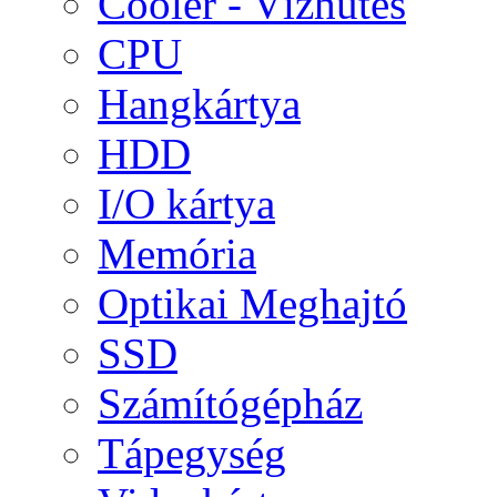
Cooler - Vízhűtés
CPU
Hangkártya
HDD
I/O kártya
Memória
Optikai Meghajtó
SSD
Számítógépház
Tápegység