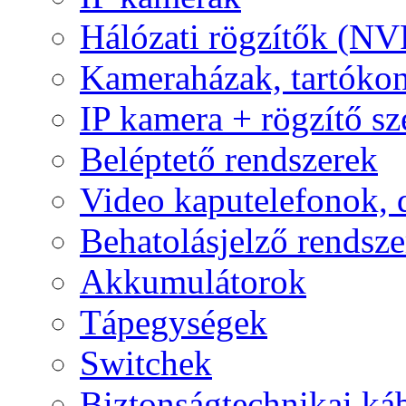
Hálózati rögzítők (NV
Kameraházak, tartóko
IP kamera + rögzítő sz
Beléptető rendszerek
Video kaputelefonok,
Behatolásjelző rendsze
Akkumulátorok
Tápegységek
Switchek
Biztonságtechnikai ká