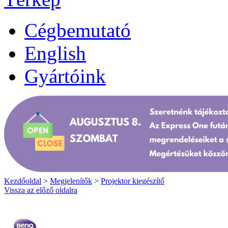
Cégbemutató
English
Gyártóink
Kezdőoldal
>
Megjelenítők
>
Projektor kiegészítő
Vissza az előző oldalra