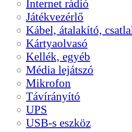
Internet rádió
Játékvezérlő
Kábel, átalakító, csatl
Kártyaolvasó
Kellék, egyéb
Média lejátszó
Mikrofon
Távírányító
UPS
USB-s eszköz