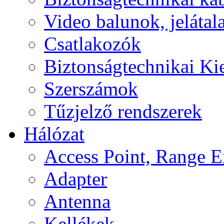
Video balunok, jelátal
Csatlakozók
Biztonságtechnikai Ki
Szerszámok
Tűzjelző rendszerek
Hálózat
Access Point, Range E
Adapter
Antenna
Kellékek