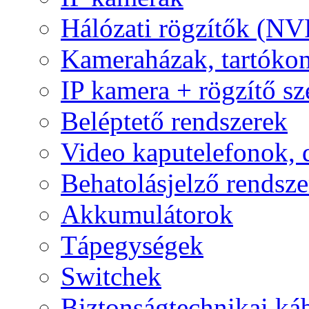
Hálózati rögzítők (NV
Kameraházak, tartóko
IP kamera + rögzítő sz
Beléptető rendszerek
Video kaputelefonok,
Behatolásjelző rendsze
Akkumulátorok
Tápegységek
Switchek
Biztonságtechnikai ká