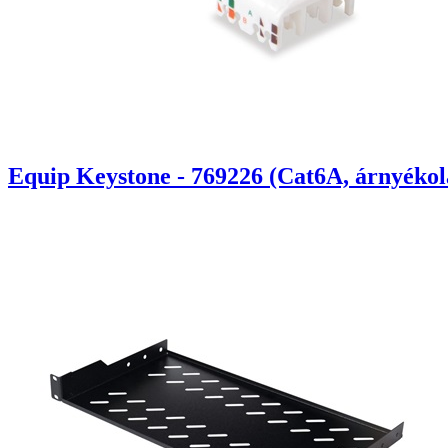
Equip Keystone - 769226 (Cat6A, árnyékola