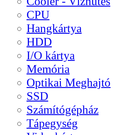
Cooler - Vízhűtés
CPU
Hangkártya
HDD
I/O kártya
Memória
Optikai Meghajtó
SSD
Számítógépház
Tápegység