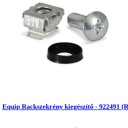
Equip Rackszekrény kiegészítő - 922491 (R