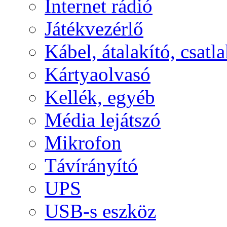
Internet rádió
Játékvezérlő
Kábel, átalakító, csatl
Kártyaolvasó
Kellék, egyéb
Média lejátszó
Mikrofon
Távírányító
UPS
USB-s eszköz