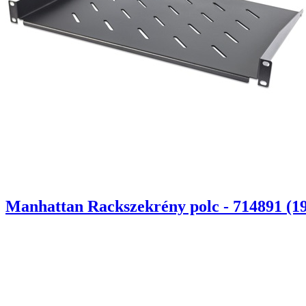
Manhattan Rackszekrény polc - 714891 (19