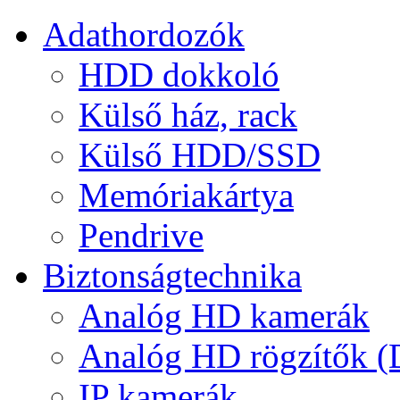
Adathordozók
HDD dokkoló
Külső ház, rack
Külső HDD/SSD
Memóriakártya
Pendrive
Biztonságtechnika
Analóg HD kamerák
Analóg HD rögzítők 
IP kamerák