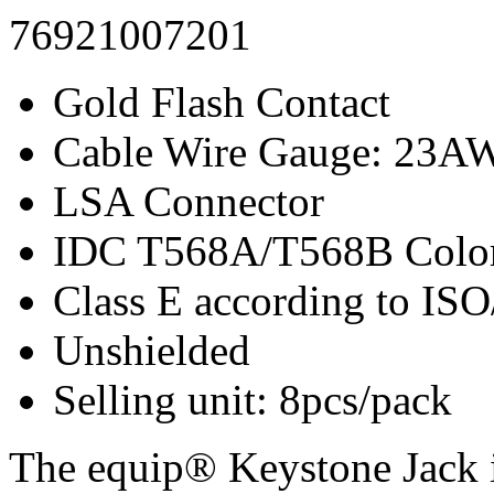
76921007201
Gold Flash Contact
Cable Wire Gauge: 23
LSA Connector
IDC T568A/T568B Colo
Class E according to I
Unshielded
Selling unit: 8pcs/pack
The equip® Keystone Jack i