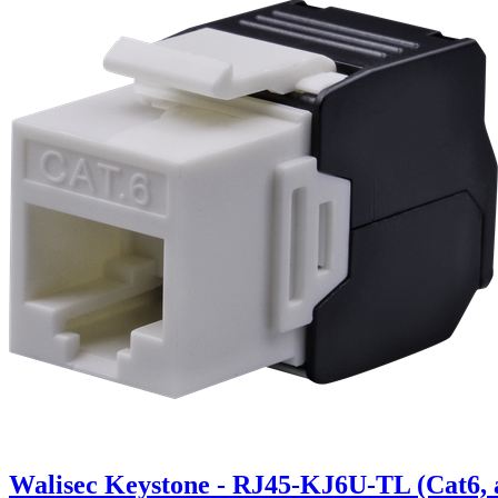
Walisec Keystone - RJ45-KJ6U-TL (Cat6, á