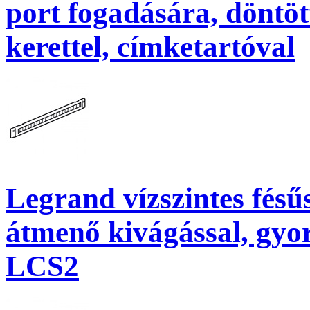
port fogadására, döntött
kerettel, címketartóval
Legrand vízszintes fésű
átmenő kivágással, gyors
LCS2