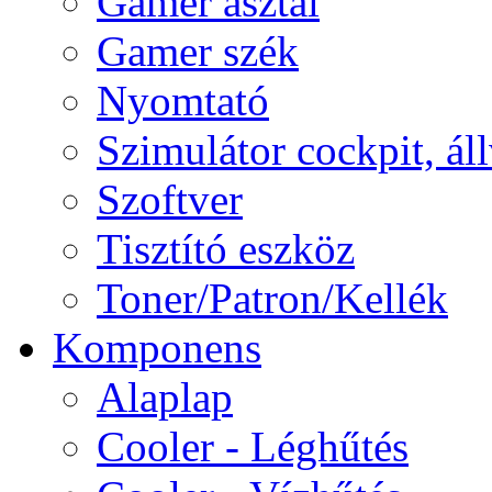
Gamer asztal
Gamer szék
Nyomtató
Szimulátor cockpit, ál
Szoftver
Tisztító eszköz
Toner/Patron/Kellék
Komponens
Alaplap
Cooler - Léghűtés