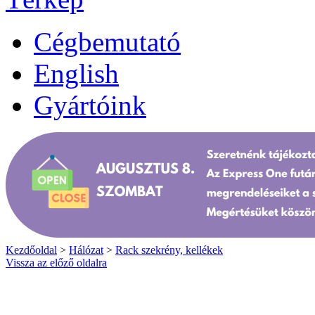
Cégbemutató
English
Gyártóink
Kezdőoldal
>
Hálózat
>
Rack szekrény, kellékek
Vissza az előző oldalra