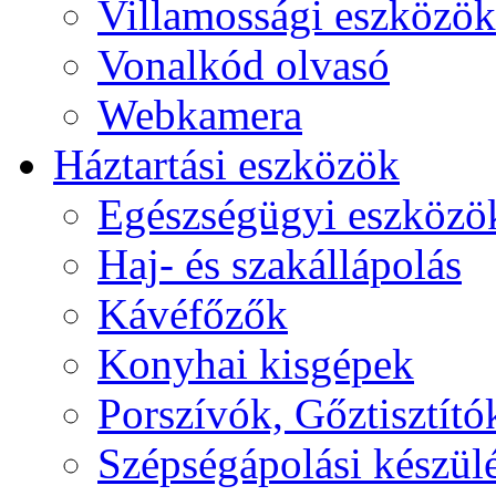
Villamossági eszközök
Vonalkód olvasó
Webkamera
Háztartási eszközök
Egészségügyi eszközö
Haj- és szakállápolás
Kávéfőzők
Konyhai kisgépek
Porszívók, Gőztisztító
Szépségápolási készül