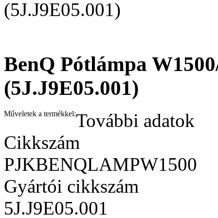
(5J.J9E05.001)
BenQ Pótlámpa W1500/
(5J.J9E05.001)
Műveletek a termékkel:
További adatok
Cikkszám
PJKBENQLAMPW1500
Gyártói cikkszám
5J.J9E05.001