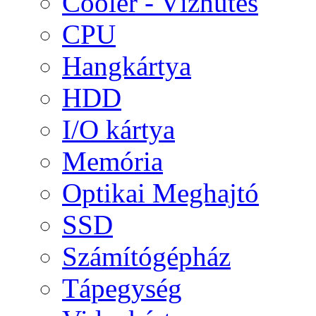
Cooler - Vízhűtés
CPU
Hangkártya
HDD
I/O kártya
Memória
Optikai Meghajtó
SSD
Számítógépház
Tápegység