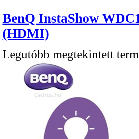
BenQ InstaShow WDC15 
(HDMI)
Legutóbb megtekintett ter