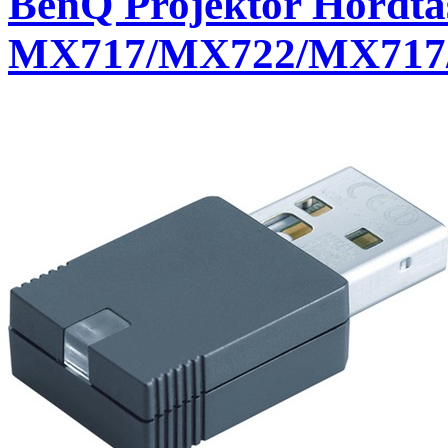
BenQ Projektor Hordtá
MX717/MX722/MX717