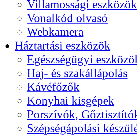
Villamossági eszközök
Vonalkód olvasó
Webkamera
Háztartási eszközök
Egészségügyi eszközö
Haj- és szakállápolás
Kávéfőzők
Konyhai kisgépek
Porszívók, Gőztisztító
Szépségápolási készül