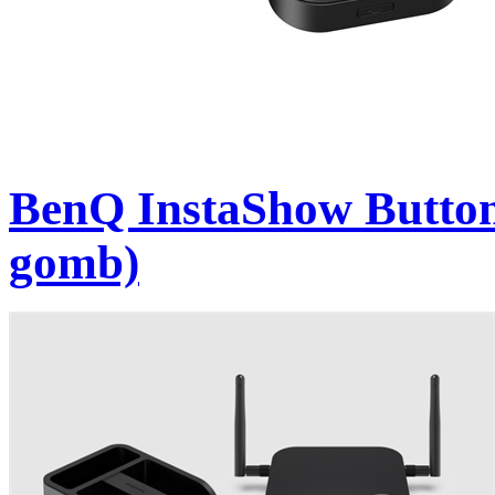
BenQ InstaShow Button
gomb)