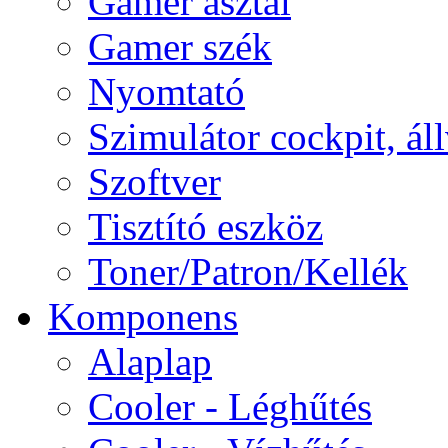
Gamer asztal
Gamer szék
Nyomtató
Szimulátor cockpit, ál
Szoftver
Tisztító eszköz
Toner/Patron/Kellék
Komponens
Alaplap
Cooler - Léghűtés