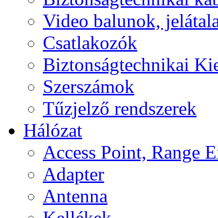
Video balunok, jelátal
Csatlakozók
Biztonságtechnikai Ki
Szerszámok
Tűzjelző rendszerek
Hálózat
Access Point, Range E
Adapter
Antenna
Kellékek