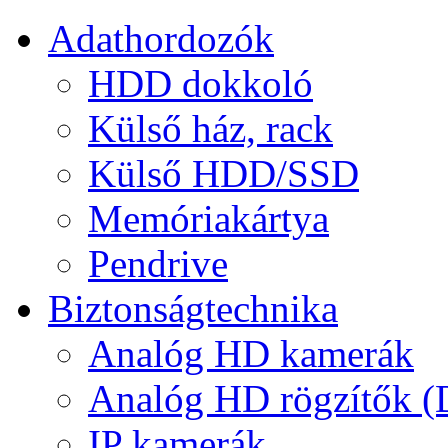
Adathordozók
HDD dokkoló
Külső ház, rack
Külső HDD/SSD
Memóriakártya
Pendrive
Biztonságtechnika
Analóg HD kamerák
Analóg HD rögzítők 
IP kamerák