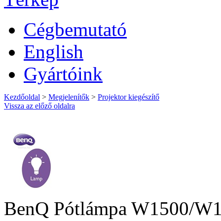
Cégbemutató
English
Gyártóink
Kezdőoldal
>
Megjelenítők
>
Projektor kiegészítő
Vissza az előző oldalra
BenQ Pótlámpa W1500/W14