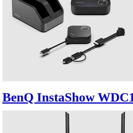
BenQ InstaShow WDC15 