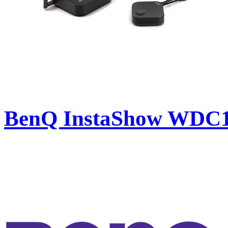
BenQ InstaShow WDC10 