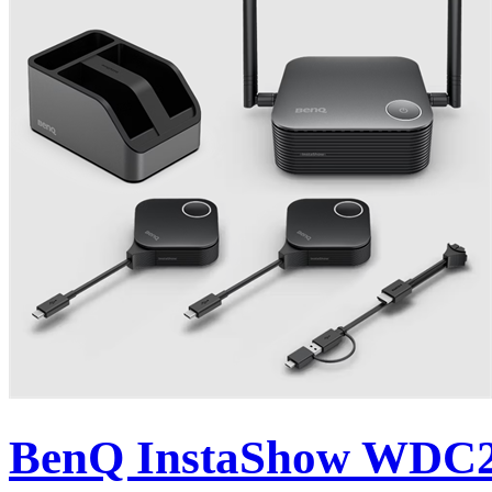
BenQ InstaShow WDC25 