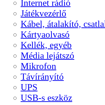
Internet rádió
Játékvezérlő
Kábel, átalakító, csatl
Kártyaolvasó
Kellék, egyéb
Média lejátszó
Mikrofon
Távírányító
UPS
USB-s eszköz