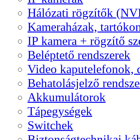
Hálózati rögzítők (NV
Kameraházak, tartóko
IP kamera + rögzítő sz
Beléptető rendszerek
Video kaputelefonok,
Behatolásjelző rendsze
Akkumulátorok
Tápegységek
Switchek
Biztonságtechnikai ká