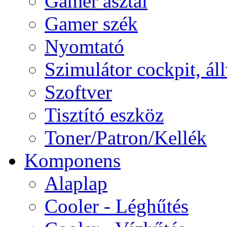
Gamer asztal
Gamer szék
Nyomtató
Szimulátor cockpit, ál
Szoftver
Tisztító eszköz
Toner/Patron/Kellék
Komponens
Alaplap
Cooler - Léghűtés