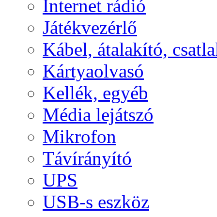
Internet rádió
Játékvezérlő
Kábel, átalakító, csatl
Kártyaolvasó
Kellék, egyéb
Média lejátszó
Mikrofon
Távírányító
UPS
USB-s eszköz