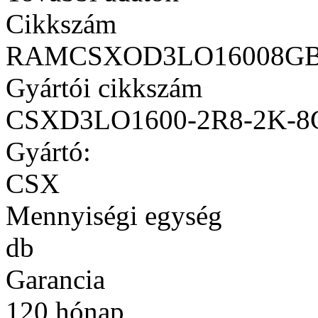
Cikkszám
RAMCSXOD3LO16008GB
Gyártói cikkszám
CSXD3LO1600-2R8-2K-8
Gyártó:
CSX
Mennyiségi egység
db
Garancia
120 hónap