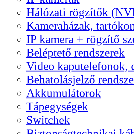
Hálózati rögzítők (NV
Kameraházak, tartóko
IP kamera + rögzítő sz
Beléptető rendszerek
Video kaputelefonok,
Behatolásjelző rendsze
Akkumulátorok
Tápegységek
Switchek
Biztonságtechnikai ká