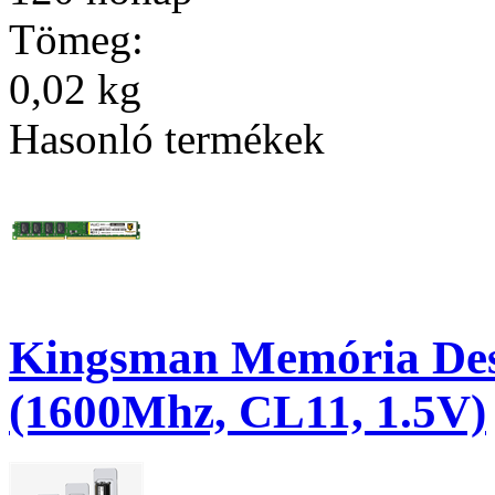
Tömeg:
0,02 kg
Hasonló termékek
Kingsman Memória De
(1600Mhz, CL11, 1.5V)