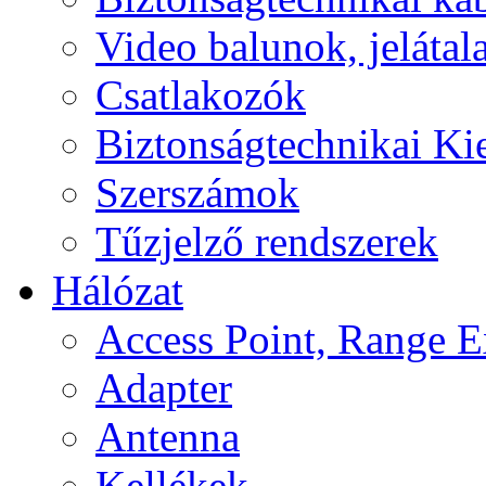
Video balunok, jelátal
Csatlakozók
Biztonságtechnikai Ki
Szerszámok
Tűzjelző rendszerek
Hálózat
Access Point, Range E
Adapter
Antenna
Kellékek