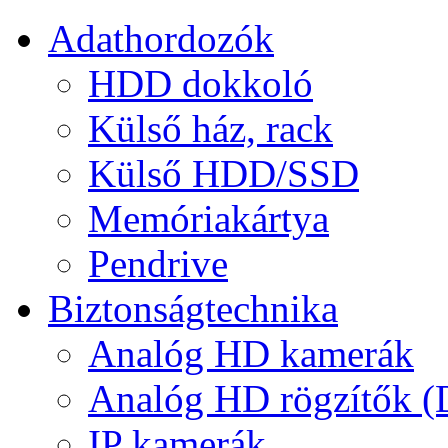
Adathordozók
HDD dokkoló
Külső ház, rack
Külső HDD/SSD
Memóriakártya
Pendrive
Biztonságtechnika
Analóg HD kamerák
Analóg HD rögzítők 
IP kamerák