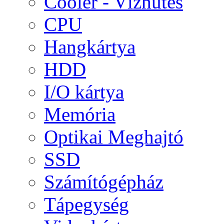
Cooler - Vízhűtés
CPU
Hangkártya
HDD
I/O kártya
Memória
Optikai Meghajtó
SSD
Számítógépház
Tápegység