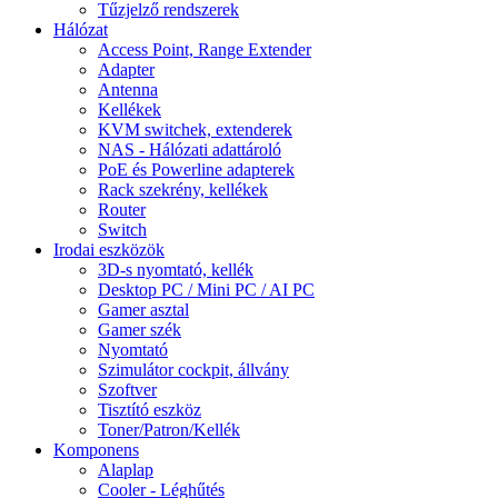
Tűzjelző rendszerek
Hálózat
Access Point, Range Extender
Adapter
Antenna
Kellékek
KVM switchek, extenderek
NAS - Hálózati adattároló
PoE és Powerline adapterek
Rack szekrény, kellékek
Router
Switch
Irodai eszközök
3D-s nyomtató, kellék
Desktop PC / Mini PC / AI PC
Gamer asztal
Gamer szék
Nyomtató
Szimulátor cockpit, állvány
Szoftver
Tisztító eszköz
Toner/Patron/Kellék
Komponens
Alaplap
Cooler - Léghűtés