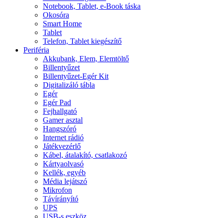
Notebook, Tablet, e-Book táska
Okosóra
Smart Home
Tablet
Telefon, Tablet kiegészítő
Periféria
Akkubank, Elem, Elemtöltő
Billentyűzet
Billentyűzet-Egér Kit
Digitalizáló tábla
Egér
Egér Pad
Fejhallgató
Gamer asztal
Hangszóró
Internet rádió
Játékvezérlő
Kábel, átalakító, csatlakozó
Kártyaolvasó
Kellék, egyéb
Média lejátszó
Mikrofon
Távírányító
UPS
USB-s eszköz