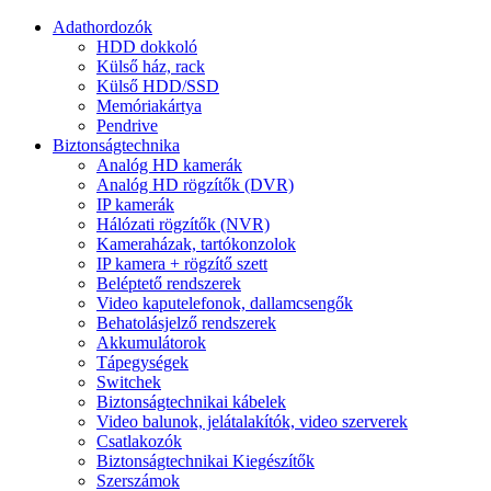
Adathordozók
HDD dokkoló
Külső ház, rack
Külső HDD/SSD
Memóriakártya
Pendrive
Biztonságtechnika
Analóg HD kamerák
Analóg HD rögzítők (DVR)
IP kamerák
Hálózati rögzítők (NVR)
Kameraházak, tartókonzolok
IP kamera + rögzítő szett
Beléptető rendszerek
Video kaputelefonok, dallamcsengők
Behatolásjelző rendszerek
Akkumulátorok
Tápegységek
Switchek
Biztonságtechnikai kábelek
Video balunok, jelátalakítók, video szerverek
Csatlakozók
Biztonságtechnikai Kiegészítők
Szerszámok