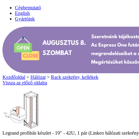
Cégbemutató
English
Gyártóink
Kezdőoldal
>
Hálózat
>
Rack szekrény, kellékek
Vissza az előző oldalra
Legrand profilsín készlet - 19" - 42U, 1 pár (Linkeo hálózati szekrén