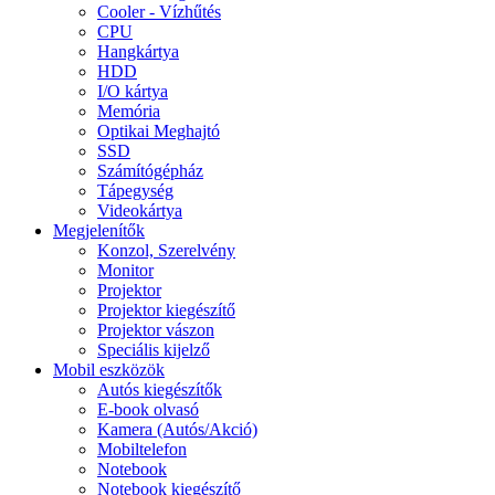
Cooler - Vízhűtés
CPU
Hangkártya
HDD
I/O kártya
Memória
Optikai Meghajtó
SSD
Számítógépház
Tápegység
Videokártya
Megjelenítők
Konzol, Szerelvény
Monitor
Projektor
Projektor kiegészítő
Projektor vászon
Speciális kijelző
Mobil eszközök
Autós kiegészítők
E-book olvasó
Kamera (Autós/Akció)
Mobiltelefon
Notebook
Notebook kiegészítő