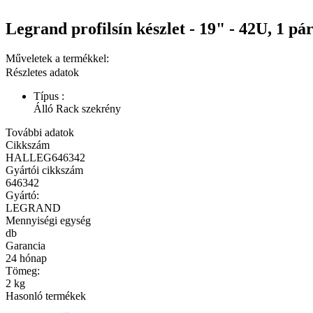
Legrand profilsín készlet - 19" - 42U, 1 p
Műveletek a termékkel:
Részletes adatok
Típus :
Álló Rack szekrény
További adatok
Cikkszám
HALLEG646342
Gyártói cikkszám
646342
Gyártó:
LEGRAND
Mennyiségi egység
db
Garancia
24 hónap
Tömeg:
2 kg
Hasonló termékek