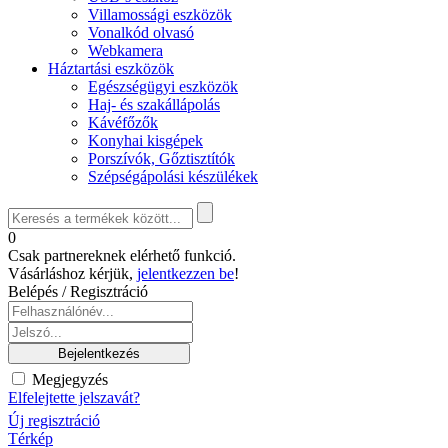
Villamossági eszközök
Vonalkód olvasó
Webkamera
Háztartási eszközök
Egészségügyi eszközök
Haj- és szakállápolás
Kávéfőzők
Konyhai kisgépek
Porszívók, Gőztisztítók
Szépségápolási készülékek
0
Csak partnereknek elérhető funkció.
Vásárláshoz kérjük,
jelentkezzen be
!
Belépés / Regisztráció
Megjegyzés
Elfelejtette jelszavát?
Új regisztráció
Térkép