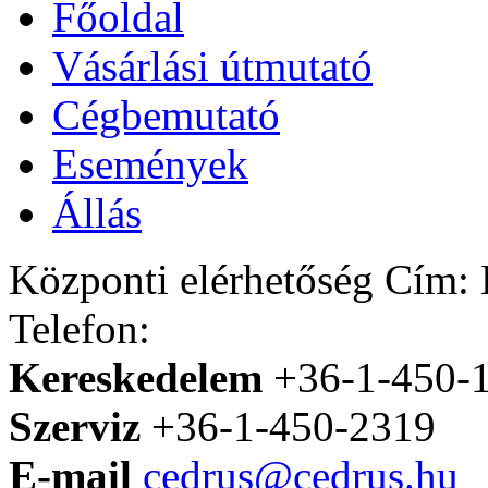
Főoldal
Vásárlási útmutató
Cégbemutató
Események
Állás
Központi elérhetőség
Cím: H
Telefon:
Kereskedelem
+36-1-450-
Szerviz
+36-1-450-2319
E-mail
cedrus@cedrus.hu