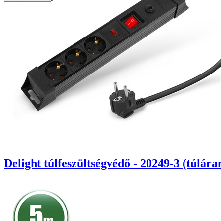
Delight túlfeszültségvédő - 20249-3 (túlára