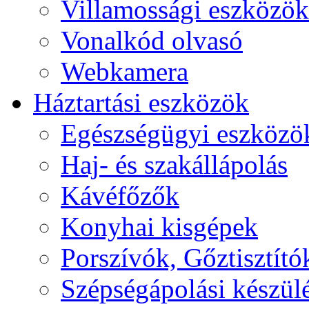
Villamossági eszközök
Vonalkód olvasó
Webkamera
Háztartási eszközök
Egészségügyi eszközö
Haj- és szakállápolás
Kávéfőzők
Konyhai kisgépek
Porszívók, Gőztisztító
Szépségápolási készül