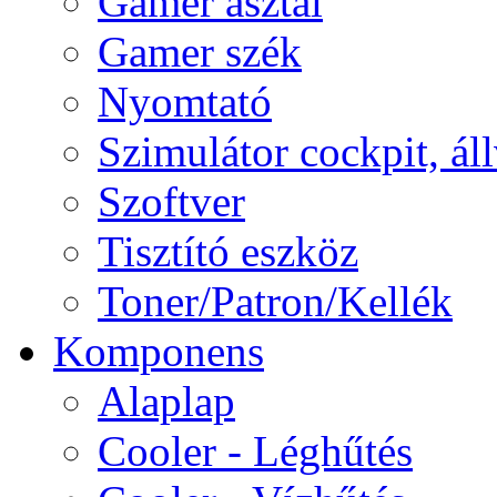
Gamer asztal
Gamer szék
Nyomtató
Szimulátor cockpit, ál
Szoftver
Tisztító eszköz
Toner/Patron/Kellék
Komponens
Alaplap
Cooler - Léghűtés