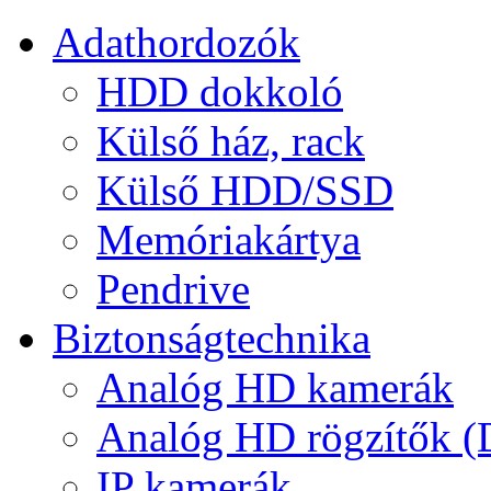
Adathordozók
HDD dokkoló
Külső ház, rack
Külső HDD/SSD
Memóriakártya
Pendrive
Biztonságtechnika
Analóg HD kamerák
Analóg HD rögzítők 
IP kamerák