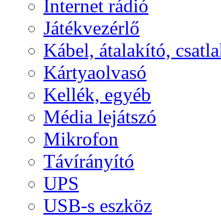
Internet rádió
Játékvezérlő
Kábel, átalakító, csatl
Kártyaolvasó
Kellék, egyéb
Média lejátszó
Mikrofon
Távírányító
UPS
USB-s eszköz