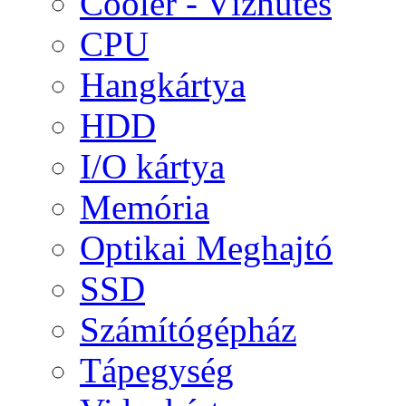
Cooler - Vízhűtés
CPU
Hangkártya
HDD
I/O kártya
Memória
Optikai Meghajtó
SSD
Számítógépház
Tápegység