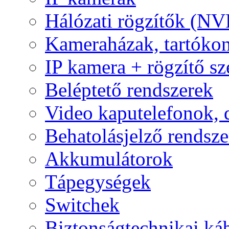
Hálózati rögzítők (NV
Kameraházak, tartóko
IP kamera + rögzítő sz
Beléptető rendszerek
Video kaputelefonok,
Behatolásjelző rendsze
Akkumulátorok
Tápegységek
Switchek
Biztonságtechnikai ká