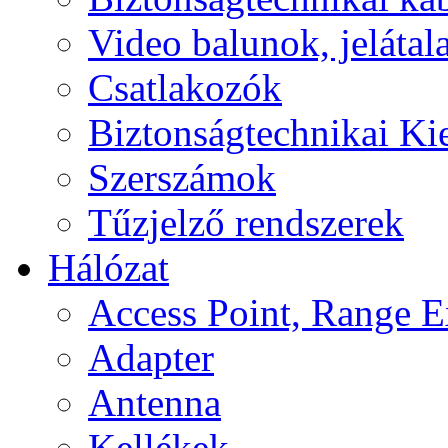
Video balunok, jelátal
Csatlakozók
Biztonságtechnikai Ki
Szerszámok
Tűzjelző rendszerek
Hálózat
Access Point, Range E
Adapter
Antenna
Kellékek