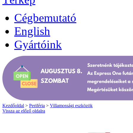
Cégbemutató
English
Gyártóink
Kezdőoldal
>
Periféria
>
Villamossági eszközök
Vissza az előző oldalra