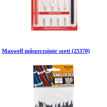
Maxwell műszerzsinór szett (25370)