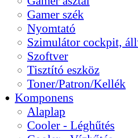
Gamer asztal
Gamer szék
Nyomtató
Szimulátor cockpit, ál
Szoftver
Tisztító eszköz
Toner/Patron/Kellék
Komponens
Alaplap
Cooler - Léghűtés