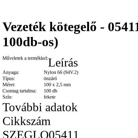
Vezeték kötegelő - 0541
100db-os)
Műveletek a termékkel:
Leírás
Anyaga:
Nylon 66 (94V.2)
Típus:
önzáró
Méret:
100 x 2,5 mm
Csomag tartalma:
100 db
Szín:
fekete
További adatok
Cikkszám
SZEGLO05411