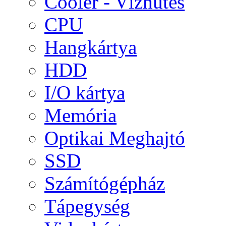
Cooler - Vízhűtés
CPU
Hangkártya
HDD
I/O kártya
Memória
Optikai Meghajtó
SSD
Számítógépház
Tápegység