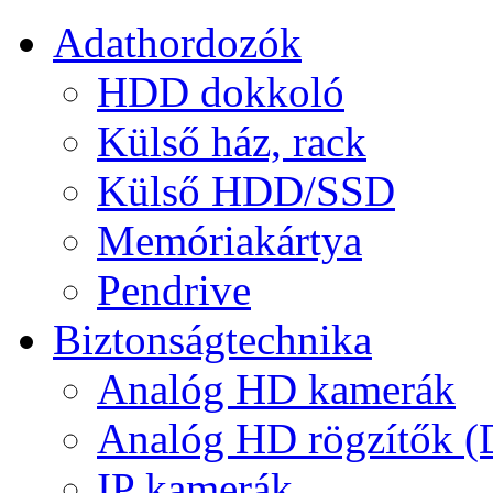
Adathordozók
HDD dokkoló
Külső ház, rack
Külső HDD/SSD
Memóriakártya
Pendrive
Biztonságtechnika
Analóg HD kamerák
Analóg HD rögzítők 
IP kamerák