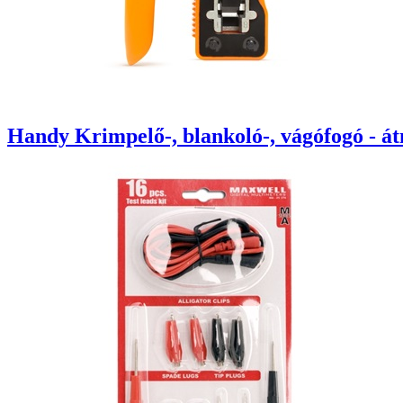
Handy Krimpelő-, blankoló-, vágófogó - át