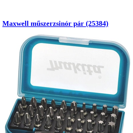
Maxwell műszerzsinór pár (25384)