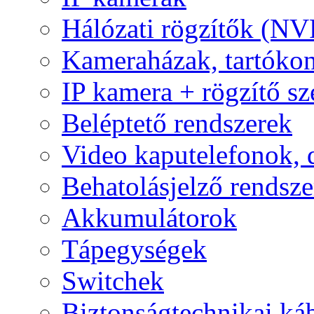
Hálózati rögzítők (NV
Kameraházak, tartóko
IP kamera + rögzítő sz
Beléptető rendszerek
Video kaputelefonok,
Behatolásjelző rendsze
Akkumulátorok
Tápegységek
Switchek
Biztonságtechnikai ká