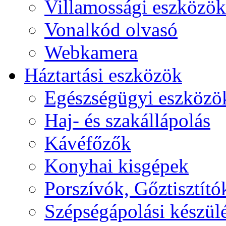
Villamossági eszközök
Vonalkód olvasó
Webkamera
Háztartási eszközök
Egészségügyi eszközö
Haj- és szakállápolás
Kávéfőzők
Konyhai kisgépek
Porszívók, Gőztisztító
Szépségápolási készül