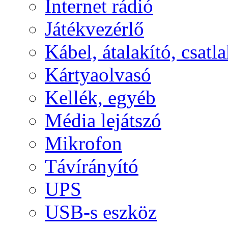
Internet rádió
Játékvezérlő
Kábel, átalakító, csatl
Kártyaolvasó
Kellék, egyéb
Média lejátszó
Mikrofon
Távírányító
UPS
USB-s eszköz