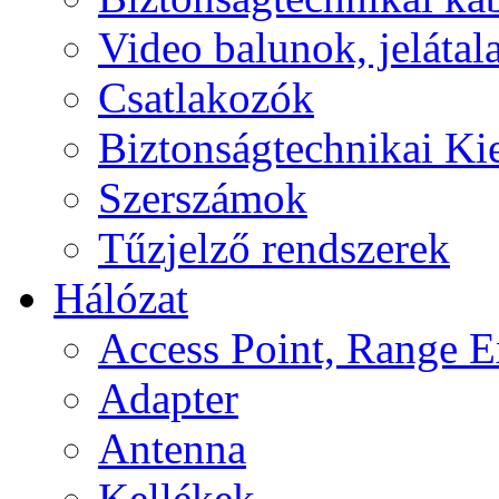
Video balunok, jelátal
Csatlakozók
Biztonságtechnikai Ki
Szerszámok
Tűzjelző rendszerek
Hálózat
Access Point, Range E
Adapter
Antenna
Kellékek