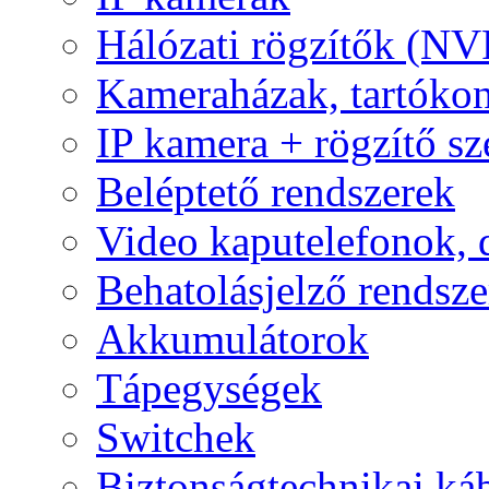
Hálózati rögzítők (NV
Kameraházak, tartóko
IP kamera + rögzítő sz
Beléptető rendszerek
Video kaputelefonok,
Behatolásjelző rendsze
Akkumulátorok
Tápegységek
Switchek
Biztonságtechnikai ká