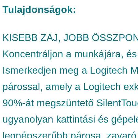
Tulajdonságok:
KISEBB ZAJ, JOBB ÖSSZPO
Koncentráljon a munkájára, és 
Ismerkedjen meg a Logitech MK
párossal, amely a Logitech exkl
90%-át megszüntető SilentTouc
ugyanolyan kattintási és gépelé
legnépszerűbb párosa, zavaró k