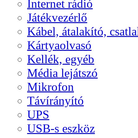
Internet rádió
Játékvezérlő
Kábel, átalakító, csatl
Kártyaolvasó
Kellék, egyéb
Média lejátszó
Mikrofon
Távírányító
UPS
USB-s eszköz