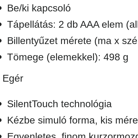
Be/ki kapcsoló
Tápellátás: 2 db AAA elem (al
Billentyűzet mérete (ma x s
Tömege (elemekkel): 498 g
Egér
SilentTouch technológia
Kézbe simuló forma, kis mére
Egyenletes, finom kurzormoz