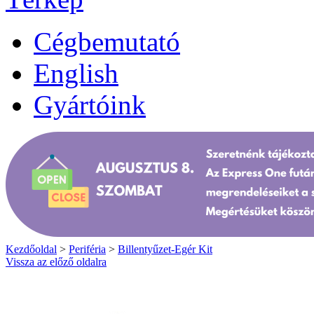
Cégbemutató
English
Gyártóink
Kezdőoldal
>
Periféria
>
Billentyűzet-Egér Kit
Vissza az előző oldalra