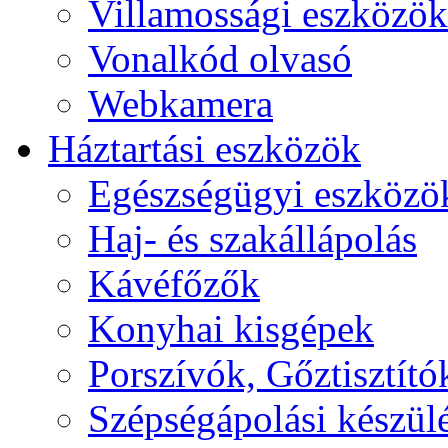
Villamossági eszközök
Vonalkód olvasó
Webkamera
Háztartási eszközök
Egészségügyi eszközö
Haj- és szakállápolás
Kávéfőzők
Konyhai kisgépek
Porszívók, Gőztisztító
Szépségápolási készül