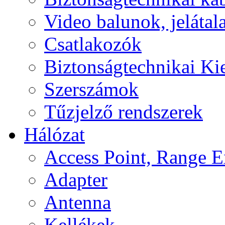
Video balunok, jelátal
Csatlakozók
Biztonságtechnikai Ki
Szerszámok
Tűzjelző rendszerek
Hálózat
Access Point, Range E
Adapter
Antenna
Kellékek