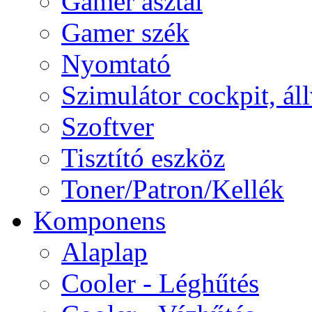
Gamer asztal
Gamer szék
Nyomtató
Szimulátor cockpit, ál
Szoftver
Tisztító eszköz
Toner/Patron/Kellék
Komponens
Alaplap
Cooler - Léghűtés