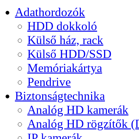
Adathordozók
HDD dokkoló
Külső ház, rack
Külső HDD/SSD
Memóriakártya
Pendrive
Biztonságtechnika
Analóg HD kamerák
Analóg HD rögzítők 
IP kamerák