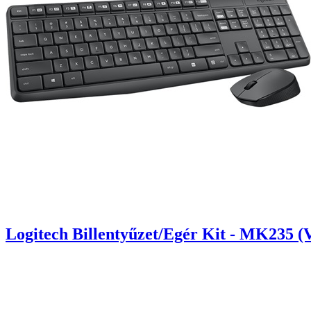
Logitech Billentyűzet/Egér Kit - MK235 (V