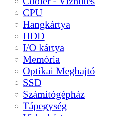
Cooler - Vízhűtés
CPU
Hangkártya
HDD
I/O kártya
Memória
Optikai Meghajtó
SSD
Számítógépház
Tápegység