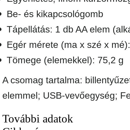
Be- és kikapcsológomb
Tápellátás: 1 db AA elem (alk
Egér mérete (ma x szé x mé
Tömege (elemekkel): 75,2 g
A csomag tartalma: billentyűz
elemmel; USB-vevőegység; Fel
További adatok