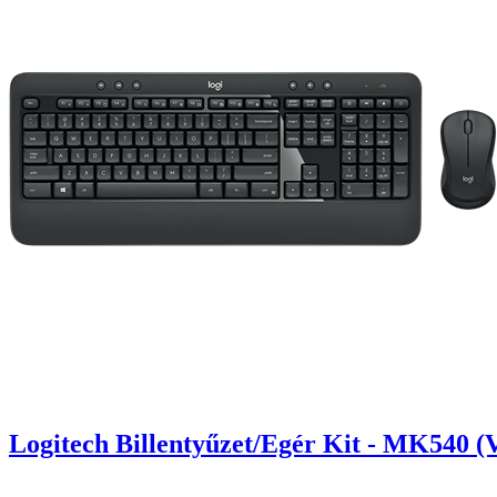
Logitech Billentyűzet/Egér Kit - MK540 (V