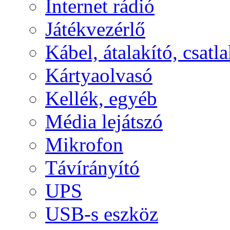
Internet rádió
Játékvezérlő
Kábel, átalakító, csatl
Kártyaolvasó
Kellék, egyéb
Média lejátszó
Mikrofon
Távírányító
UPS
USB-s eszköz