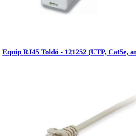
Equip RJ45 Toldó - 121252 (UTP, Cat5e, a