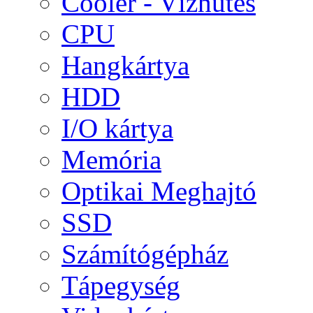
Cooler - Vízhűtés
CPU
Hangkártya
HDD
I/O kártya
Memória
Optikai Meghajtó
SSD
Számítógépház
Tápegység