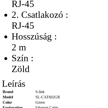
RJ-45
2. Csatlakozó :
RJ-45
Hosszúság :
2 m
Szín :
Zöld
Leírás
Brand
S-link
Model
SL-CAT602GR
Color
Green
Explanation
Ethernet Cable