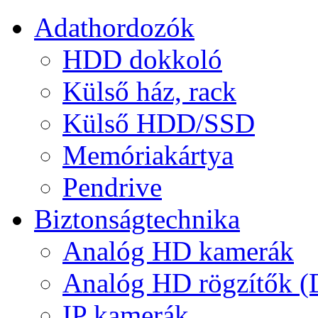
Adathordozók
HDD dokkoló
Külső ház, rack
Külső HDD/SSD
Memóriakártya
Pendrive
Biztonságtechnika
Analóg HD kamerák
Analóg HD rögzítők 
IP kamerák