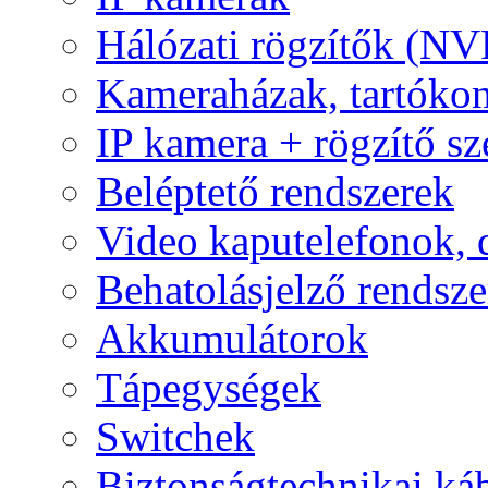
Hálózati rögzítők (NV
Kameraházak, tartóko
IP kamera + rögzítő sz
Beléptető rendszerek
Video kaputelefonok,
Behatolásjelző rendsze
Akkumulátorok
Tápegységek
Switchek
Biztonságtechnikai ká