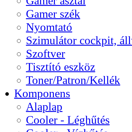
Gamer asztal
Gamer szék
Nyomtató
Szimulátor cockpit, ál
Szoftver
Tisztító eszköz
Toner/Patron/Kellék
Komponens
Alaplap
Cooler - Léghűtés