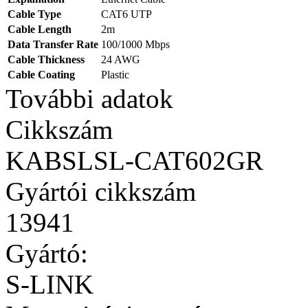
Cable Type
CAT6 UTP
Cable Length
2m
Data Transfer Rate
100/1000 Mbps
Cable Thickness
24 AWG
Cable Coating
Plastic
További adatok
Cikkszám
KABSLSL-CAT602GR
Gyártói cikkszám
13941
Gyártó:
S-LINK