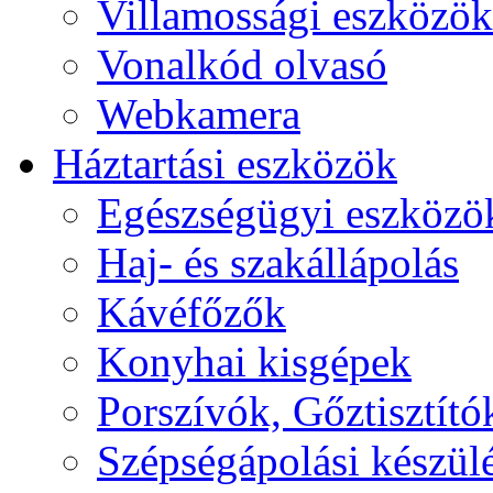
Villamossági eszközök
Vonalkód olvasó
Webkamera
Háztartási eszközök
Egészségügyi eszközö
Haj- és szakállápolás
Kávéfőzők
Konyhai kisgépek
Porszívók, Gőztisztító
Szépségápolási készül