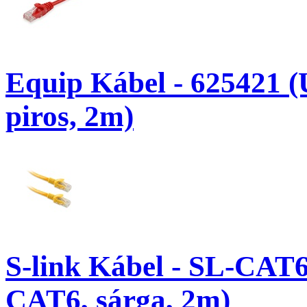
Equip Kábel - 625421 (
piros, 2m)
S-link Kábel - SL-CAT
CAT6, sárga, 2m)