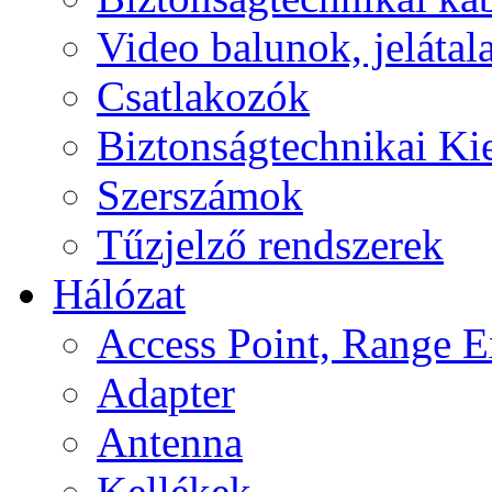
Video balunok, jelátal
Csatlakozók
Biztonságtechnikai Ki
Szerszámok
Tűzjelző rendszerek
Hálózat
Access Point, Range E
Adapter
Antenna
Kellékek