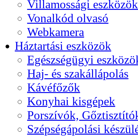
Villamossági eszközök
Vonalkód olvasó
Webkamera
Háztartási eszközök
Egészségügyi eszközö
Haj- és szakállápolás
Kávéfőzők
Konyhai kisgépek
Porszívók, Gőztisztító
Szépségápolási készül