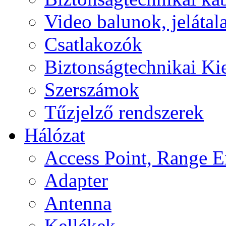
Video balunok, jelátal
Csatlakozók
Biztonságtechnikai Ki
Szerszámok
Tűzjelző rendszerek
Hálózat
Access Point, Range E
Adapter
Antenna
Kellékek