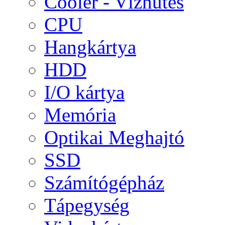
Cooler - Vízhűtés
CPU
Hangkártya
HDD
I/O kártya
Memória
Optikai Meghajtó
SSD
Számítógépház
Tápegység