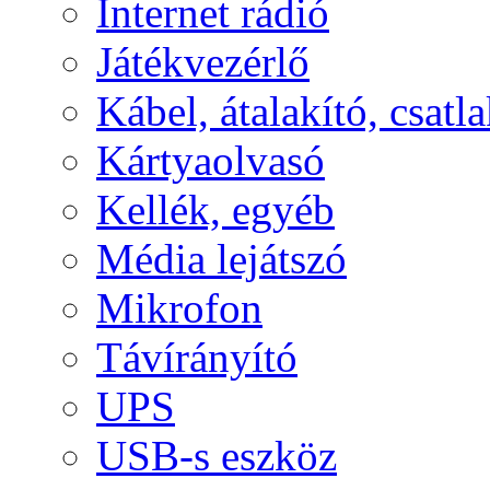
Internet rádió
Játékvezérlő
Kábel, átalakító, csatl
Kártyaolvasó
Kellék, egyéb
Média lejátszó
Mikrofon
Távírányító
UPS
USB-s eszköz