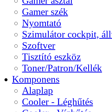
Gamer asztal
Gamer szék
Nyomtató
Szimulátor cockpit, ál
Szoftver
Tisztító eszköz
Toner/Patron/Kellék
Komponens
Alaplap
Cooler - Léghűtés