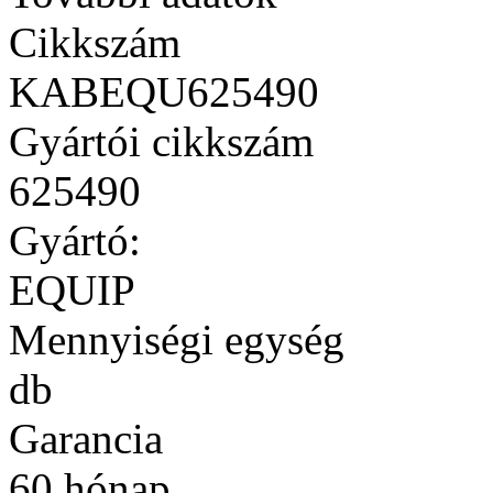
Cikkszám
KABEQU625490
Gyártói cikkszám
625490
Gyártó:
EQUIP
Mennyiségi egység
db
Garancia
60 hónap