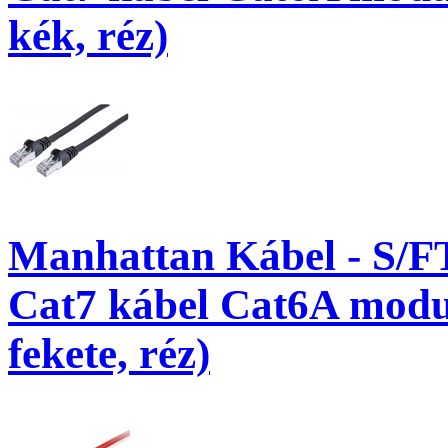
kék, réz)
Manhattan Kábel - S/F
Cat7 kábel Cat6A modul
fekete, réz)