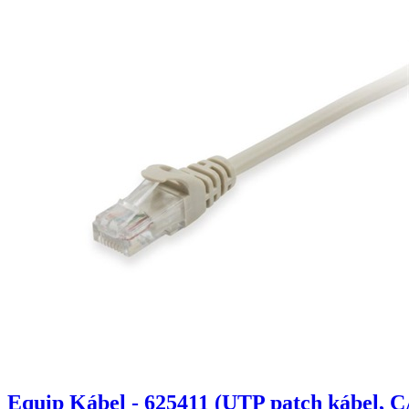
Equip Kábel - 625411 (UTP patch kábel, C