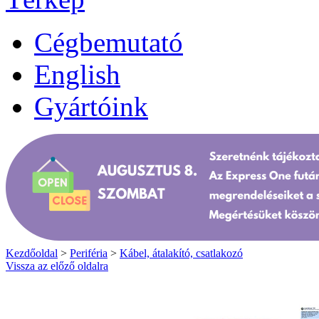
Cégbemutató
English
Gyártóink
Kezdőoldal
>
Periféria
>
Kábel, átalakító, csatlakozó
Vissza az előző oldalra