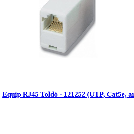
Equip RJ45 Toldó - 121252 (UTP, Cat5e, a