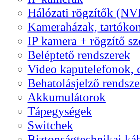
Hálózati rögzítők (NV
Kameraházak, tartóko
IP kamera + rögzítő sz
Beléptető rendszerek
Video kaputelefonok,
Behatolásjelző rendsze
Akkumulátorok
Tápegységek
Switchek
Biztonságtechnikai ká