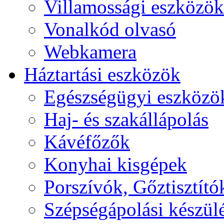
Villamossági eszközök
Vonalkód olvasó
Webkamera
Háztartási eszközök
Egészségügyi eszközö
Haj- és szakállápolás
Kávéfőzők
Konyhai kisgépek
Porszívók, Gőztisztító
Szépségápolási készül