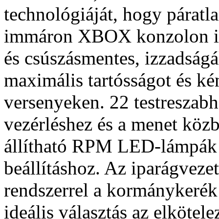
technológiáját, hogy páratl
immáron XBOX konzolon is
és csúszásmentes, izzadságá
maximális tartósságot és kén
versenyeken. 22 testreszabh
vezérléshez és a menet közb
állítható RPM LED-lámpák 
beállításhoz. Az iparágve
rendszerrel a kormánykerék 
ideális választás az elkötel