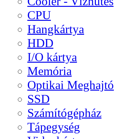
Cooler - Vízhűtés
CPU
Hangkártya
HDD
I/O kártya
Memória
Optikai Meghajtó
SSD
Számítógépház
Tápegység