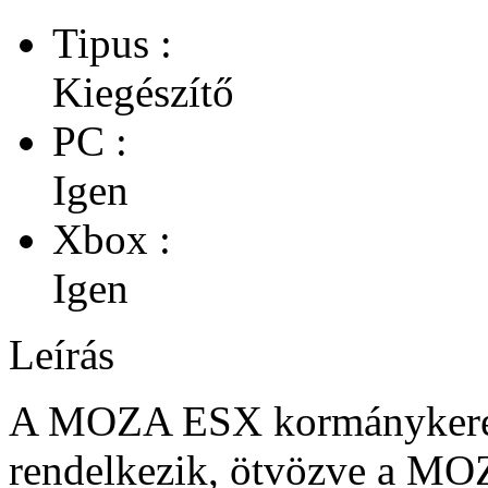
Tipus :
Kiegészítő
PC :
Igen
Xbox :
Igen
Leírás
A MOZA ESX kormánykerék 
rendelkezik, ötvözve a MO