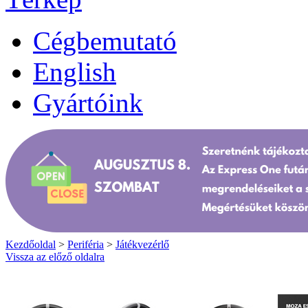
Cégbemutató
English
Gyártóink
Kezdőoldal
>
Periféria
>
Játékvezérlő
Vissza az előző oldalra