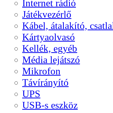
Internet rádió
Játékvezérlő
Kábel, átalakító, csatl
Kártyaolvasó
Kellék, egyéb
Média lejátszó
Mikrofon
Távírányító
UPS
USB-s eszköz