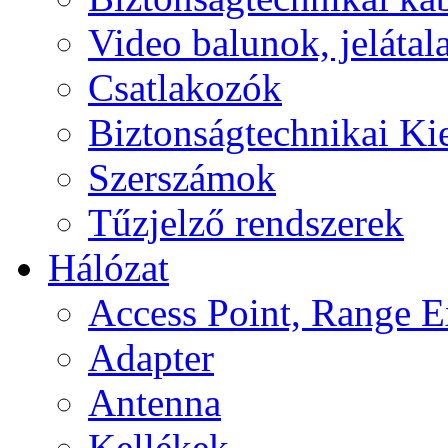
Video balunok, jelátal
Csatlakozók
Biztonságtechnikai Ki
Szerszámok
Tűzjelző rendszerek
Hálózat
Access Point, Range E
Adapter
Antenna
Kellékek