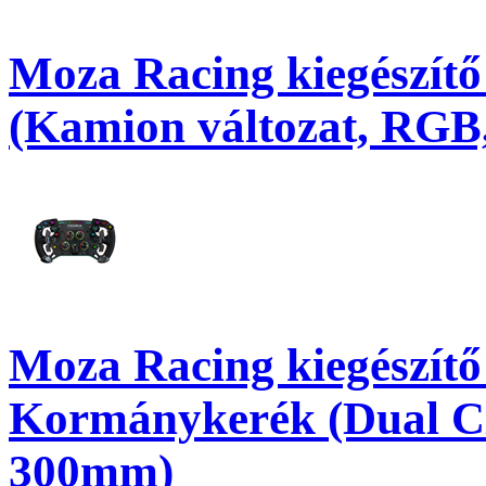
Moza Racing kiegészí
(Kamion változat, RG
Moza Racing kiegészít
Kormánykerék (Dual Cl
300mm)