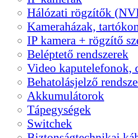
Hálózati rögzítők (NV
Kameraházak, tartóko
IP kamera + rögzítő sz
Beléptető rendszerek
Video kaputelefonok,
Behatolásjelző rendsze
Akkumulátorok
Tápegységek
Switchek
Biztonságtechnikai ká