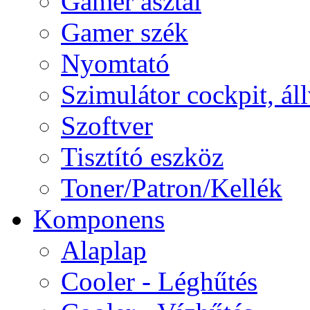
Gamer asztal
Gamer szék
Nyomtató
Szimulátor cockpit, ál
Szoftver
Tisztító eszköz
Toner/Patron/Kellék
Komponens
Alaplap
Cooler - Léghűtés