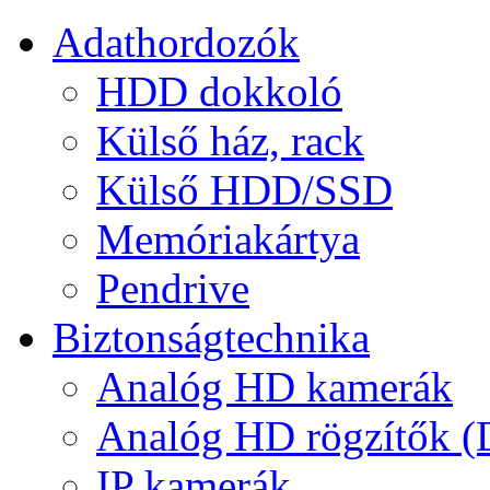
Adathordozók
HDD dokkoló
Külső ház, rack
Külső HDD/SSD
Memóriakártya
Pendrive
Biztonságtechnika
Analóg HD kamerák
Analóg HD rögzítők 
IP kamerák