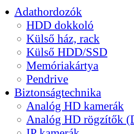
Adathordozók
HDD dokkoló
Külső ház, rack
Külső HDD/SSD
Memóriakártya
Pendrive
Biztonságtechnika
Analóg HD kamerák
Analóg HD rögzítők 
IP kamerák