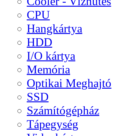
Cooler - Vízhűtés
CPU
Hangkártya
HDD
I/O kártya
Memória
Optikai Meghajtó
SSD
Számítógépház
Tápegység