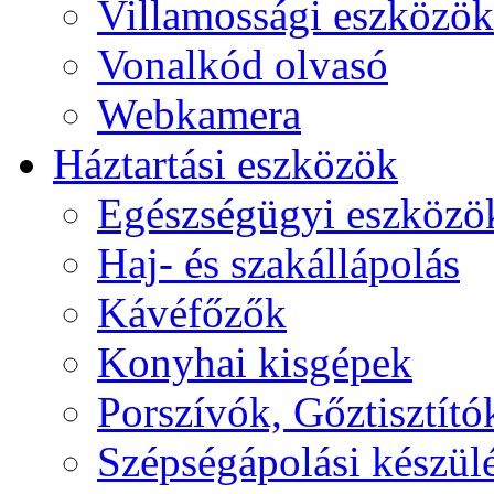
Villamossági eszközök
Vonalkód olvasó
Webkamera
Háztartási eszközök
Egészségügyi eszközö
Haj- és szakállápolás
Kávéfőzők
Konyhai kisgépek
Porszívók, Gőztisztító
Szépségápolási készül