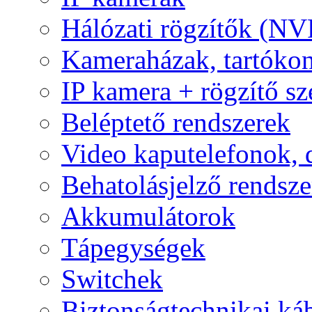
Hálózati rögzítők (NV
Kameraházak, tartóko
IP kamera + rögzítő sz
Beléptető rendszerek
Video kaputelefonok,
Behatolásjelző rendsze
Akkumulátorok
Tápegységek
Switchek
Biztonságtechnikai ká