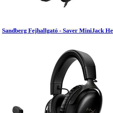
Sandberg Fejhallgató - Saver MiniJack H