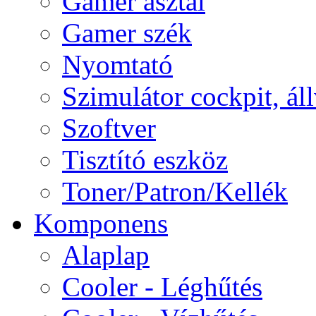
Gamer asztal
Gamer szék
Nyomtató
Szimulátor cockpit, ál
Szoftver
Tisztító eszköz
Toner/Patron/Kellék
Komponens
Alaplap
Cooler - Léghűtés