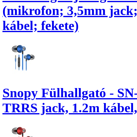
(mikrofon; 3,5mm jack;
kábel; fekete)
Snopy Fülhallgató - SN
TRRS jack, 1.2m kábel,