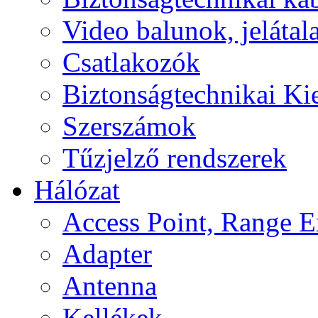
Video balunok, jelátal
Csatlakozók
Biztonságtechnikai Ki
Szerszámok
Tűzjelző rendszerek
Hálózat
Access Point, Range E
Adapter
Antenna
Kellékek