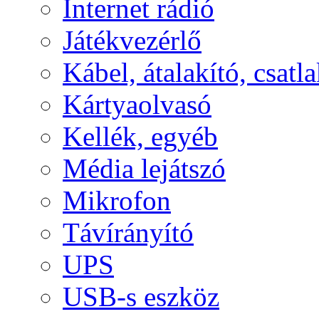
Internet rádió
Játékvezérlő
Kábel, átalakító, csatl
Kártyaolvasó
Kellék, egyéb
Média lejátszó
Mikrofon
Távírányító
UPS
USB-s eszköz