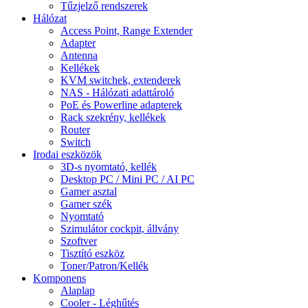
Tűzjelző rendszerek
Hálózat
Access Point, Range Extender
Adapter
Antenna
Kellékek
KVM switchek, extenderek
NAS - Hálózati adattároló
PoE és Powerline adapterek
Rack szekrény, kellékek
Router
Switch
Irodai eszközök
3D-s nyomtató, kellék
Desktop PC / Mini PC / AI PC
Gamer asztal
Gamer szék
Nyomtató
Szimulátor cockpit, állvány
Szoftver
Tisztító eszköz
Toner/Patron/Kellék
Komponens
Alaplap
Cooler - Léghűtés