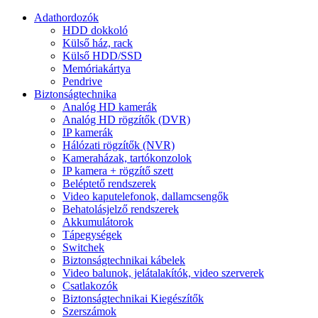
Adathordozók
HDD dokkoló
Külső ház, rack
Külső HDD/SSD
Memóriakártya
Pendrive
Biztonságtechnika
Analóg HD kamerák
Analóg HD rögzítők (DVR)
IP kamerák
Hálózati rögzítők (NVR)
Kameraházak, tartókonzolok
IP kamera + rögzítő szett
Beléptető rendszerek
Video kaputelefonok, dallamcsengők
Behatolásjelző rendszerek
Akkumulátorok
Tápegységek
Switchek
Biztonságtechnikai kábelek
Video balunok, jelátalakítók, video szerverek
Csatlakozók
Biztonságtechnikai Kiegészítők
Szerszámok