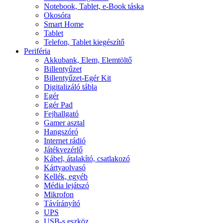
Notebook, Tablet, e-Book táska
Okosóra
Smart Home
Tablet
Telefon, Tablet kiegészítő
Periféria
Akkubank, Elem, Elemtöltő
Billentyűzet
Billentyűzet-Egér Kit
Digitalizáló tábla
Egér
Egér Pad
Fejhallgató
Gamer asztal
Hangszóró
Internet rádió
Játékvezérlő
Kábel, átalakító, csatlakozó
Kártyaolvasó
Kellék, egyéb
Média lejátszó
Mikrofon
Távírányító
UPS
USB-s eszköz