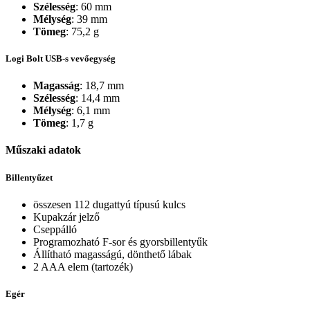
Szélesség
: 60 mm
Mélység
: 39 mm
Tömeg
: 75,2 g
Logi Bolt USB-s vevőegység
Magasság
: 18,7 mm
Szélesség
: 14,4 mm
Mélység
: 6,1 mm
Tömeg
: 1,7 g
Műszaki adatok
Billentyűzet
összesen 112 dugattyú típusú kulcs
Kupakzár jelző
Cseppálló
Programozható F-sor és gyorsbillentyűk
Állítható magasságú, dönthető lábak
2 AAA elem (tartozék)
Egér