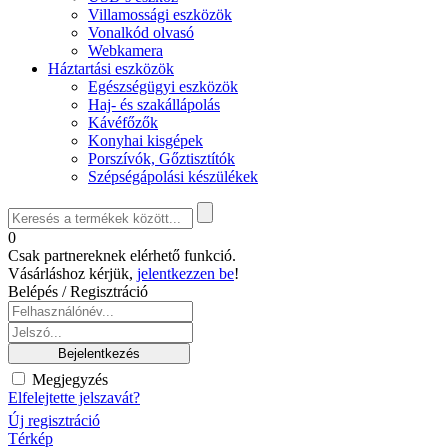
Villamossági eszközök
Vonalkód olvasó
Webkamera
Háztartási eszközök
Egészségügyi eszközök
Haj- és szakállápolás
Kávéfőzők
Konyhai kisgépek
Porszívók, Gőztisztítók
Szépségápolási készülékek
0
Csak partnereknek elérhető funkció.
Vásárláshoz kérjük,
jelentkezzen be
!
Belépés / Regisztráció
Megjegyzés
Elfelejtette jelszavát?
Új regisztráció
Térkép