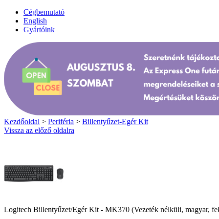
Cégbemutató
English
Gyártóink
Kezdőoldal
>
Periféria
>
Billentyűzet-Egér Kit
Vissza az előző oldalra
Logitech Billentyűzet/Egér Kit - MK370 (Vezeték nélküli, magyar, fe