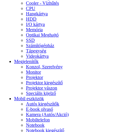
Cooler - Vízhűtés
CPU
Hangkártya
HDD
I/O kártya
Memória
Optikai Meghajtó
SSD
Számítógépház
Tápegység
Videokártya
Megjelenítők
Konzol, Szerelvény
Monitor
Projektor
Projektor kiegészítő
Projektor vászon
Speciális kijelző
Mobil eszközök
Autós kiegészítők
E-book olvasó
Kamera (Autós/Akció)
Mobiltelefon
Notebook
Notebook kiegészítő