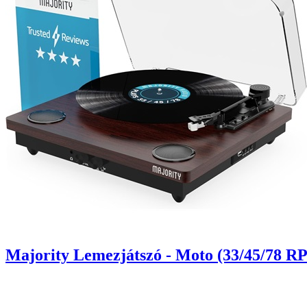
Majority Lemezjátszó - Moto (33/45/78 RP