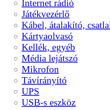
Internet rádió
Játékvezérlő
Kábel, átalakító, csatl
Kártyaolvasó
Kellék, egyéb
Média lejátszó
Mikrofon
Távírányító
UPS
USB-s eszköz