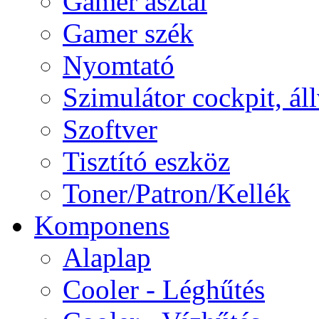
Gamer asztal
Gamer szék
Nyomtató
Szimulátor cockpit, ál
Szoftver
Tisztító eszköz
Toner/Patron/Kellék
Komponens
Alaplap
Cooler - Léghűtés