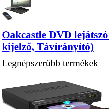
Oakcastle DVD lejátsz
kijelző, Távírányító)
Legnépszerűbb termékek