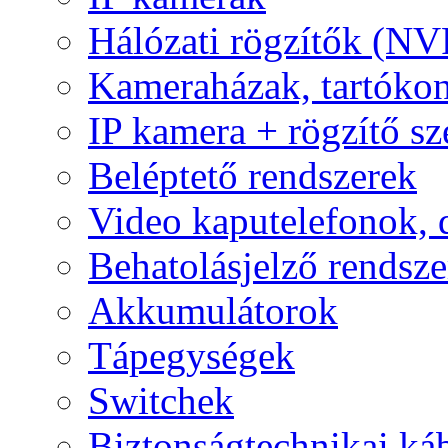
Hálózati rögzítők (NV
Kameraházak, tartóko
IP kamera + rögzítő sz
Beléptető rendszerek
Video kaputelefonok,
Behatolásjelző rendsze
Akkumulátorok
Tápegységek
Switchek
Biztonságtechnikai ká