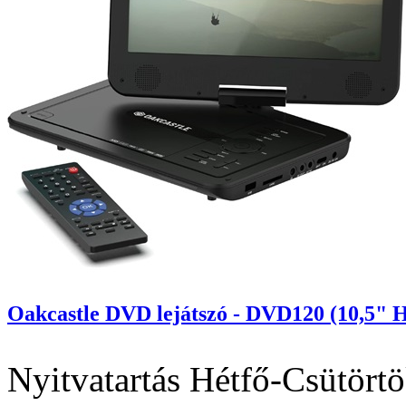
Oakcastle DVD lejátszó - DVD120 (10,5" H
Nyitvatartás
Hétfő-Csütörtö