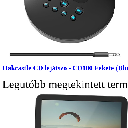
Oakcastle CD lejátszó - CD100 Fekete (Blu
Legutóbb megtekintett ter