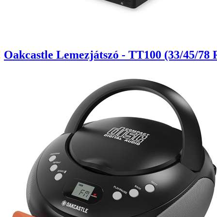
Oakcastle Lemezjátszó - TT100 (33/45/78