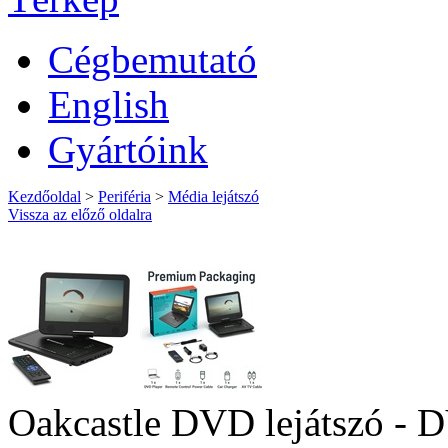
Cégbemutató
English
Gyártóink
Kezdőoldal
>
Periféria
>
Média lejátszó
Vissza az előző oldalra
Oakcastle DVD lejátszó - 