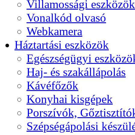
Villamossági eszközök
Vonalkód olvasó
Webkamera
Háztartási eszközök
Egészségügyi eszközö
Haj- és szakállápolás
Kávéfőzők
Konyhai kisgépek
Porszívók, Gőztisztító
Szépségápolási készül