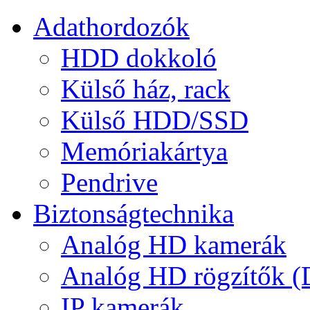
Adathordozók
HDD dokkoló
Külső ház, rack
Külső HDD/SSD
Memóriakártya
Pendrive
Biztonságtechnika
Analóg HD kamerák
Analóg HD rögzítők 
IP kamerák