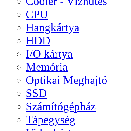
Cooler - Vízhűtés
CPU
Hangkártya
HDD
I/O kártya
Memória
Optikai Meghajtó
SSD
Számítógépház
Tápegység