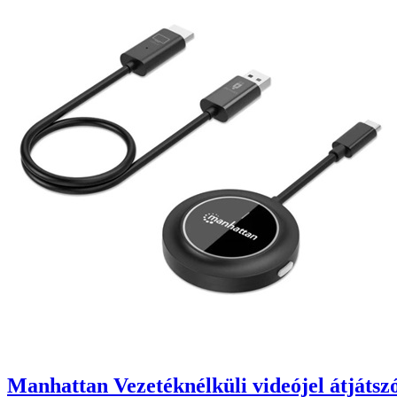
Manhattan Vezetéknélküli videójel átjáts