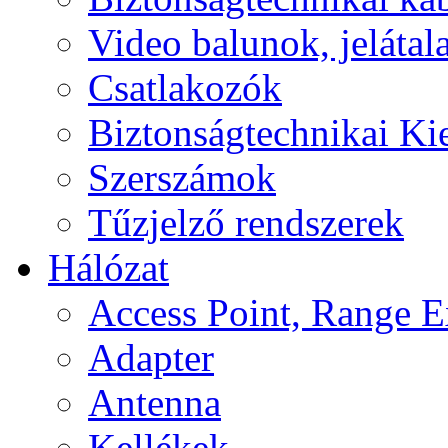
Video balunok, jelátal
Csatlakozók
Biztonságtechnikai Ki
Szerszámok
Tűzjelző rendszerek
Hálózat
Access Point, Range E
Adapter
Antenna
Kellékek