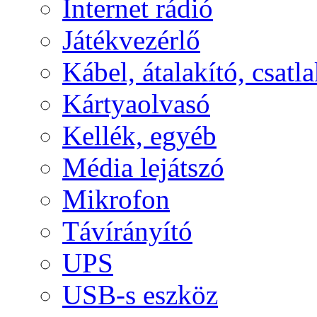
Internet rádió
Játékvezérlő
Kábel, átalakító, csatl
Kártyaolvasó
Kellék, egyéb
Média lejátszó
Mikrofon
Távírányító
UPS
USB-s eszköz