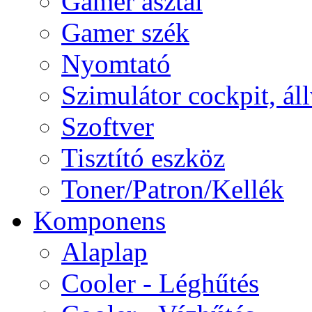
Gamer asztal
Gamer szék
Nyomtató
Szimulátor cockpit, ál
Szoftver
Tisztító eszköz
Toner/Patron/Kellék
Komponens
Alaplap
Cooler - Léghűtés