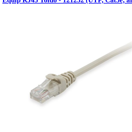
Equip RJ45 Toldó - 121252 (UTP, Cat5e, a