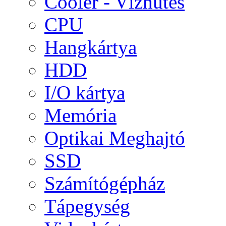
Cooler - Vízhűtés
CPU
Hangkártya
HDD
I/O kártya
Memória
Optikai Meghajtó
SSD
Számítógépház
Tápegység