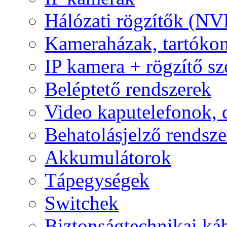
Hálózati rögzítők (NV
Kameraházak, tartóko
IP kamera + rögzítő sz
Beléptető rendszerek
Video kaputelefonok,
Behatolásjelző rendsze
Akkumulátorok
Tápegységek
Switchek
Biztonságtechnikai ká