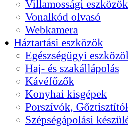
Villamossági eszközök
Vonalkód olvasó
Webkamera
Háztartási eszközök
Egészségügyi eszközö
Haj- és szakállápolás
Kávéfőzők
Konyhai kisgépek
Porszívók, Gőztisztító
Szépségápolási készül