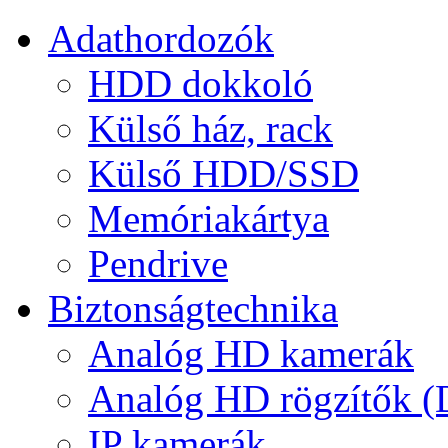
Adathordozók
HDD dokkoló
Külső ház, rack
Külső HDD/SSD
Memóriakártya
Pendrive
Biztonságtechnika
Analóg HD kamerák
Analóg HD rögzítők 
IP kamerák