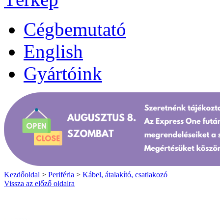
Cégbemutató
English
Gyártóink
Kezdőoldal
>
Periféria
>
Kábel, átalakító, csatlakozó
Vissza az előző oldalra