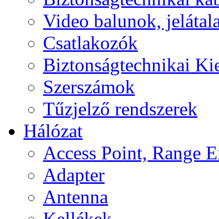
Video balunok, jelátal
Csatlakozók
Biztonságtechnikai Ki
Szerszámok
Tűzjelző rendszerek
Hálózat
Access Point, Range E
Adapter
Antenna
Kellékek