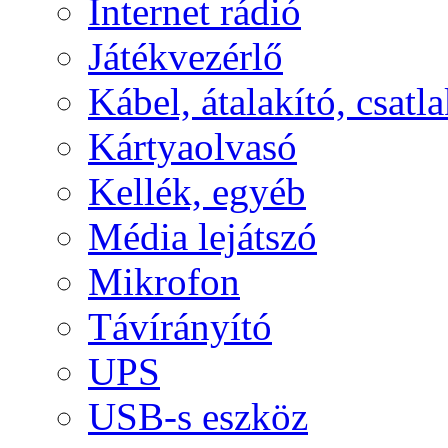
Internet rádió
Játékvezérlő
Kábel, átalakító, csatl
Kártyaolvasó
Kellék, egyéb
Média lejátszó
Mikrofon
Távírányító
UPS
USB-s eszköz