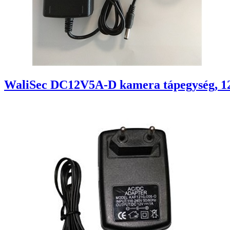
WaliSec DC12V5A-D kamera tápegység, 