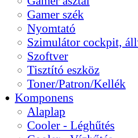
Gamer asztal
Gamer szék
Nyomtató
Szimulátor cockpit, ál
Szoftver
Tisztító eszköz
Toner/Patron/Kellék
Komponens
Alaplap
Cooler - Léghűtés