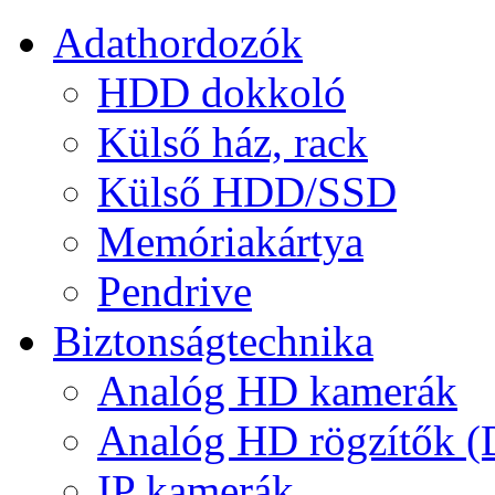
Adathordozók
HDD dokkoló
Külső ház, rack
Külső HDD/SSD
Memóriakártya
Pendrive
Biztonságtechnika
Analóg HD kamerák
Analóg HD rögzítők 
IP kamerák