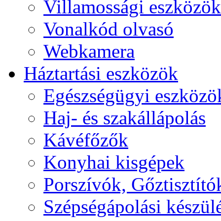
Villamossági eszközök
Vonalkód olvasó
Webkamera
Háztartási eszközök
Egészségügyi eszközö
Haj- és szakállápolás
Kávéfőzők
Konyhai kisgépek
Porszívók, Gőztisztító
Szépségápolási készül