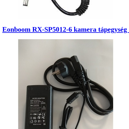
Eonboom RX-SP5012-6 kamera tápegység 