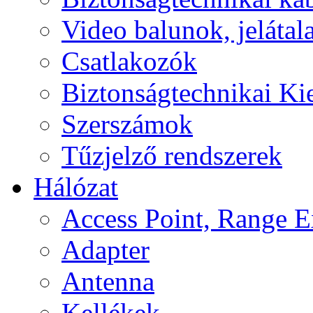
Video balunok, jelátal
Csatlakozók
Biztonságtechnikai Ki
Szerszámok
Tűzjelző rendszerek
Hálózat
Access Point, Range E
Adapter
Antenna
Kellékek