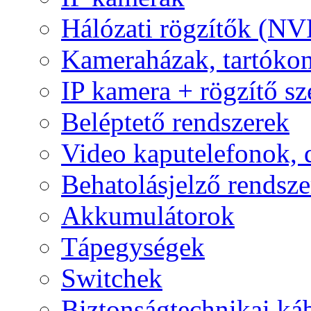
Hálózati rögzítők (NV
Kameraházak, tartóko
IP kamera + rögzítő sz
Beléptető rendszerek
Video kaputelefonok,
Behatolásjelző rendsze
Akkumulátorok
Tápegységek
Switchek
Biztonságtechnikai ká