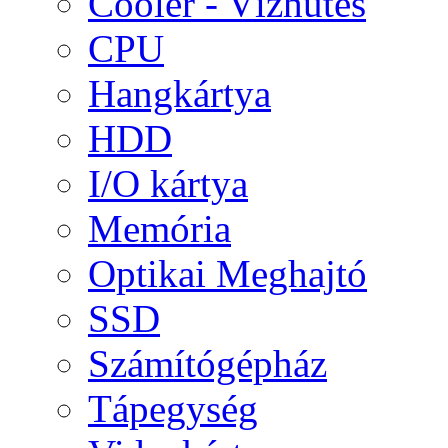
Cooler - Vízhűtés
CPU
Hangkártya
HDD
I/O kártya
Memória
Optikai Meghajtó
SSD
Számítógépház
Tápegység