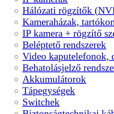
Hálózati rögzítők (NV
Kameraházak, tartóko
IP kamera + rögzítő sz
Beléptető rendszerek
Video kaputelefonok,
Behatolásjelző rendsze
Akkumulátorok
Tápegységek
Switchek
Biztonságtechnikai ká