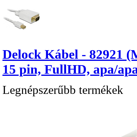
Delock Kábel - 82921 (
15 pin, FullHD, apa/ap
Legnépszerűbb termékek