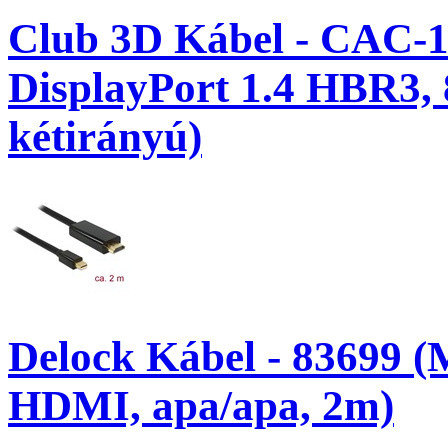
Club 3D Kábel - CAC-11
DisplayPort 1.4 HBR3
kétirányú)
Delock Kábel - 83699 (M
HDMI, apa/apa, 2m)