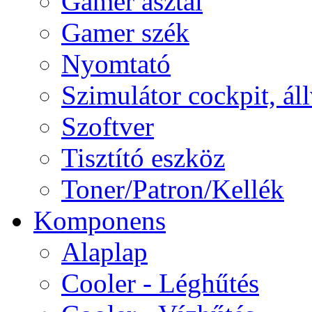
Gamer asztal
Gamer szék
Nyomtató
Szimulátor cockpit, ál
Szoftver
Tisztító eszköz
Toner/Patron/Kellék
Komponens
Alaplap
Cooler - Léghűtés