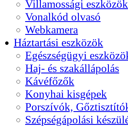
Villamossági eszközök
Vonalkód olvasó
Webkamera
Háztartási eszközök
Egészségügyi eszközö
Haj- és szakállápolás
Kávéfőzők
Konyhai kisgépek
Porszívók, Gőztisztító
Szépségápolási készül