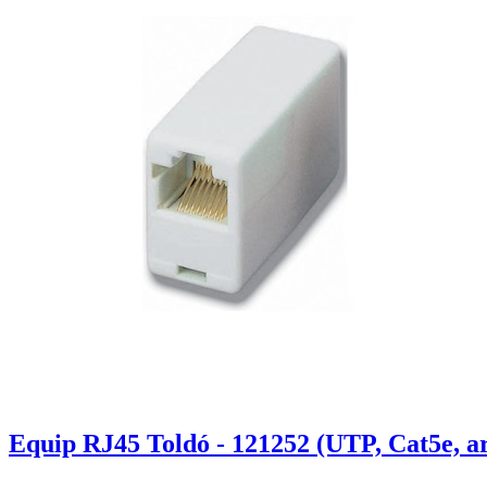
Equip RJ45 Toldó - 121252 (UTP, Cat5e, a