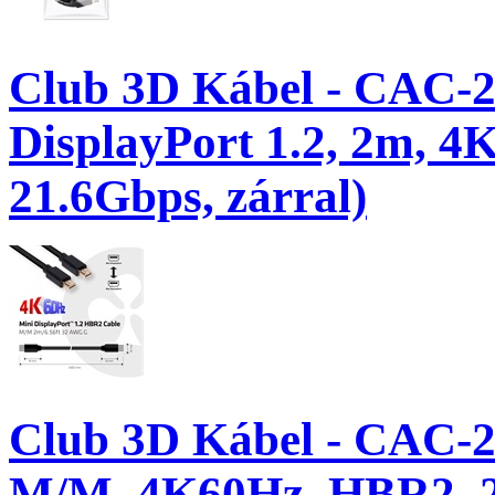
Club 3D Kábel - CAC-21
DisplayPort 1.2, 2m, 4K
21.6Gbps, zárral)
Club 3D Kábel - CAC-21
M/M, 4K60Hz, HBR2, 