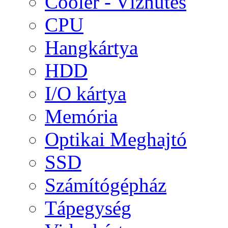
Cooler - Vízhűtés
CPU
Hangkártya
HDD
I/O kártya
Memória
Optikai Meghajtó
SSD
Számítógépház
Tápegység