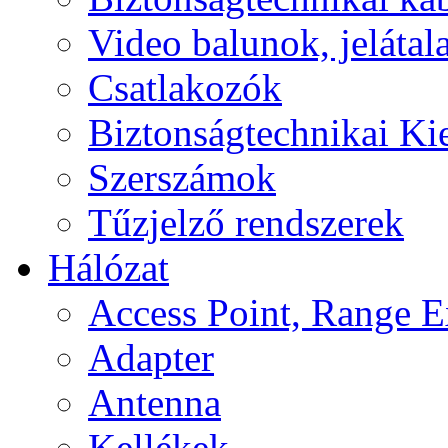
Video balunok, jelátal
Csatlakozók
Biztonságtechnikai Ki
Szerszámok
Tűzjelző rendszerek
Hálózat
Access Point, Range E
Adapter
Antenna
Kellékek