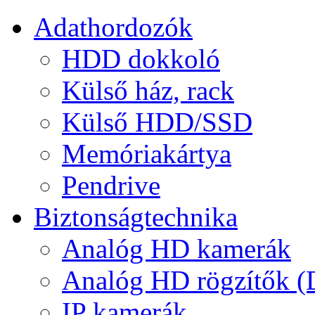
Adathordozók
HDD dokkoló
Külső ház, rack
Külső HDD/SSD
Memóriakártya
Pendrive
Biztonságtechnika
Analóg HD kamerák
Analóg HD rögzítők 
IP kamerák