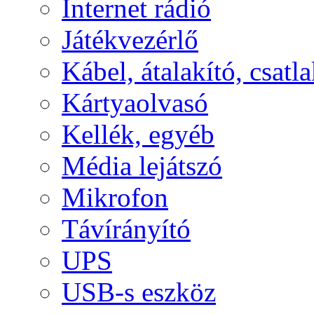
Internet rádió
Játékvezérlő
Kábel, átalakító, csatl
Kártyaolvasó
Kellék, egyéb
Média lejátszó
Mikrofon
Távírányító
UPS
USB-s eszköz