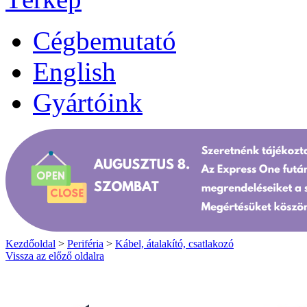
Cégbemutató
English
Gyártóink
Kezdőoldal
>
Periféria
>
Kábel, átalakító, csatlakozó
Vissza az előző oldalra