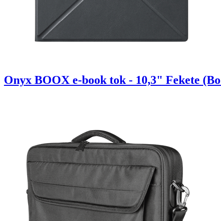
Onyx BOOX e-book tok - 10,3" Fekete (Boo