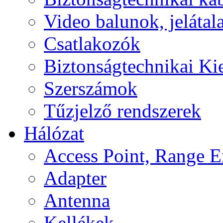
Video balunok, jelátal
Csatlakozók
Biztonságtechnikai Ki
Szerszámok
Tűzjelző rendszerek
Hálózat
Access Point, Range E
Adapter
Antenna
Kellékek