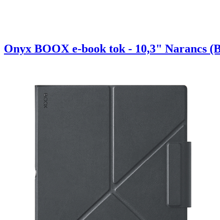
Onyx BOOX e-book tok - 10,3" Narancs (Bo