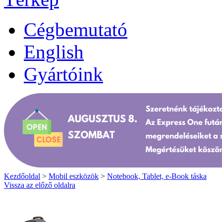
Cégbemutató
English
Gyártóink
Kezdőoldal
>
Mobil eszközök
>
Notebook, Tablet, e-Book táska
Vissza az előző oldalra