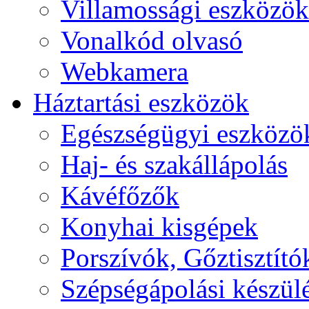
Villamossági eszközök
Vonalkód olvasó
Webkamera
Háztartási eszközök
Egészségügyi eszközö
Haj- és szakállápolás
Kávéfőzők
Konyhai kisgépek
Porszívók, Gőztisztító
Szépségápolási készül