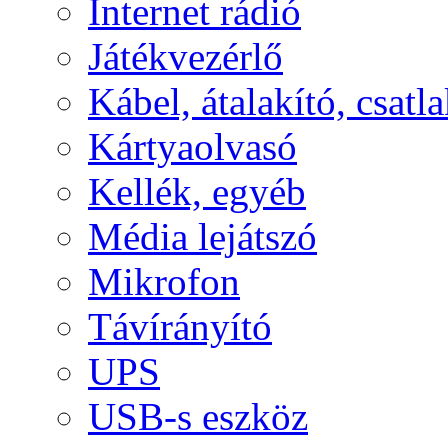
Internet rádió
Játékvezérlő
Kábel, átalakító, csatl
Kártyaolvasó
Kellék, egyéb
Média lejátszó
Mikrofon
Távírányító
UPS
USB-s eszköz