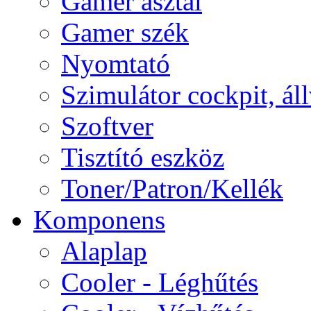
Gamer asztal
Gamer szék
Nyomtató
Szimulátor cockpit, ál
Szoftver
Tisztító eszköz
Toner/Patron/Kellék
Komponens
Alaplap
Cooler - Léghűtés