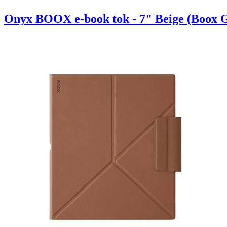
Onyx BOOX e-book tok - 7" Beige (Boox G