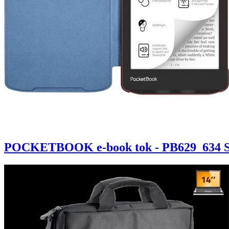
POCKETBOOK e-book tok - PB629_634 Sh