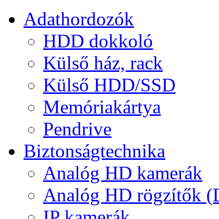
Adathordozók
HDD dokkoló
Külső ház, rack
Külső HDD/SSD
Memóriakártya
Pendrive
Biztonságtechnika
Analóg HD kamerák
Analóg HD rögzítők 
IP kamerák