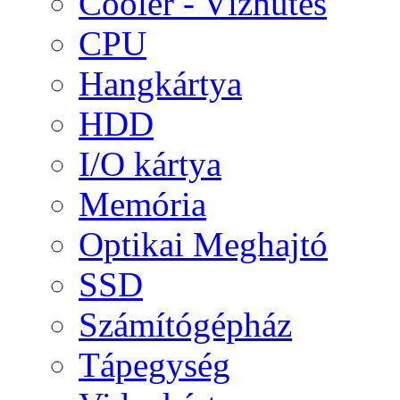
Cooler - Vízhűtés
CPU
Hangkártya
HDD
I/O kártya
Memória
Optikai Meghajtó
SSD
Számítógépház
Tápegység