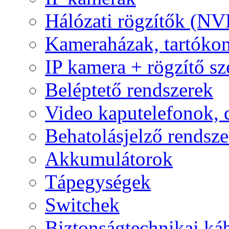
Hálózati rögzítők (NV
Kameraházak, tartóko
IP kamera + rögzítő sz
Beléptető rendszerek
Video kaputelefonok,
Behatolásjelző rendsze
Akkumulátorok
Tápegységek
Switchek
Biztonságtechnikai ká