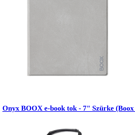
Onyx BOOX e-book tok - 7" Szürke (Boox 