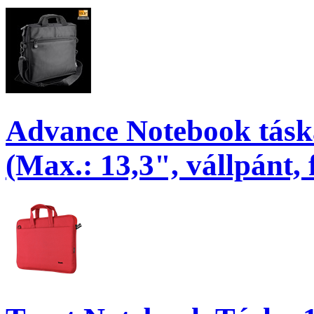
Advance Notebook tás
(Max.: 13,3", vállpánt, 