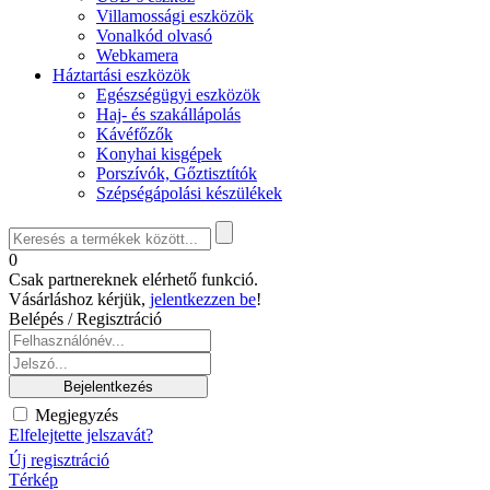
Villamossági eszközök
Vonalkód olvasó
Webkamera
Háztartási eszközök
Egészségügyi eszközök
Haj- és szakállápolás
Kávéfőzők
Konyhai kisgépek
Porszívók, Gőztisztítók
Szépségápolási készülékek
0
Csak partnereknek elérhető funkció.
Vásárláshoz kérjük,
jelentkezzen be
!
Belépés / Regisztráció
Megjegyzés
Elfelejtette jelszavát?
Új regisztráció
Térkép