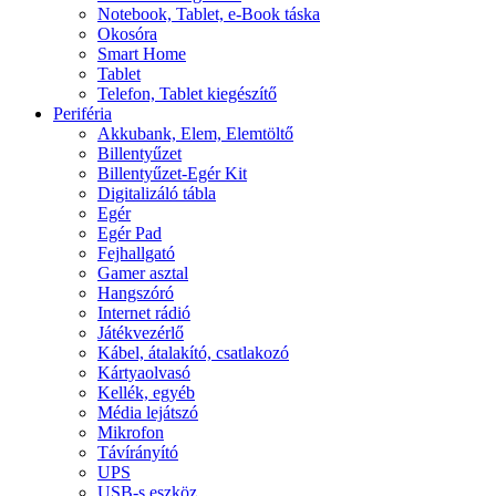
Notebook, Tablet, e-Book táska
Okosóra
Smart Home
Tablet
Telefon, Tablet kiegészítő
Periféria
Akkubank, Elem, Elemtöltő
Billentyűzet
Billentyűzet-Egér Kit
Digitalizáló tábla
Egér
Egér Pad
Fejhallgató
Gamer asztal
Hangszóró
Internet rádió
Játékvezérlő
Kábel, átalakító, csatlakozó
Kártyaolvasó
Kellék, egyéb
Média lejátszó
Mikrofon
Távírányító
UPS
USB-s eszköz