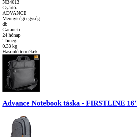
NB4013
Gyártó:
ADVANCE
Mennyiségi egység
db
Garancia
24 hónap
Tömeg:
0,33 kg
Hasonló termékek
Advance Notebook táska - FIRSTLINE 16" (