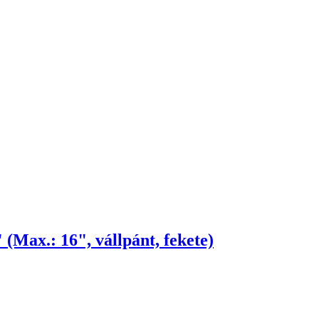
Max.: 16", vállpánt, fekete)