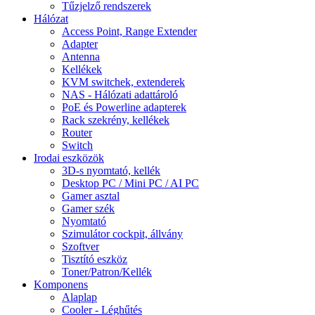
Tűzjelző rendszerek
Hálózat
Access Point, Range Extender
Adapter
Antenna
Kellékek
KVM switchek, extenderek
NAS - Hálózati adattároló
PoE és Powerline adapterek
Rack szekrény, kellékek
Router
Switch
Irodai eszközök
3D-s nyomtató, kellék
Desktop PC / Mini PC / AI PC
Gamer asztal
Gamer szék
Nyomtató
Szimulátor cockpit, állvány
Szoftver
Tisztító eszköz
Toner/Patron/Kellék
Komponens
Alaplap
Cooler - Léghűtés