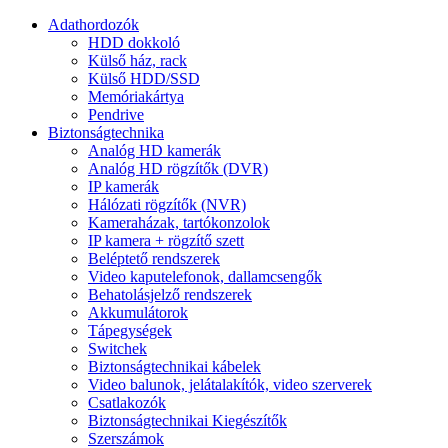
Adathordozók
HDD dokkoló
Külső ház, rack
Külső HDD/SSD
Memóriakártya
Pendrive
Biztonságtechnika
Analóg HD kamerák
Analóg HD rögzítők (DVR)
IP kamerák
Hálózati rögzítők (NVR)
Kameraházak, tartókonzolok
IP kamera + rögzítő szett
Beléptető rendszerek
Video kaputelefonok, dallamcsengők
Behatolásjelző rendszerek
Akkumulátorok
Tápegységek
Switchek
Biztonságtechnikai kábelek
Video balunok, jelátalakítók, video szerverek
Csatlakozók
Biztonságtechnikai Kiegészítők
Szerszámok