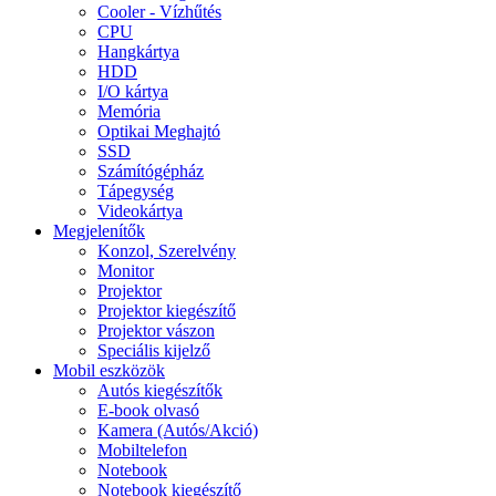
Cooler - Vízhűtés
CPU
Hangkártya
HDD
I/O kártya
Memória
Optikai Meghajtó
SSD
Számítógépház
Tápegység
Videokártya
Megjelenítők
Konzol, Szerelvény
Monitor
Projektor
Projektor kiegészítő
Projektor vászon
Speciális kijelző
Mobil eszközök
Autós kiegészítők
E-book olvasó
Kamera (Autós/Akció)
Mobiltelefon
Notebook
Notebook kiegészítő