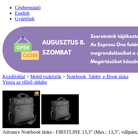
Cégbemutató
English
Gyártóink
Kezdőoldal
>
Mobil eszközök
>
Notebook, Tablet, e-Book táska
Vissza az előző oldalra
Advance Notebook táska - FIRSTLINE 13,3" (Max.: 13,3", vállpánt, 