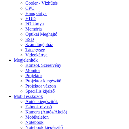
Cooler - Vízhűtés
CPU
Hangkártya
HDD
I/O kártya
Memória
Optikai Meghajtó
SSD
Számítógépház
Tápegység
Videokártya
Megjelenítők
Konzol, Szerelvény
Monitor
Projektor
Projektor kiegészítő
Projektor vászon
Speciális kijelző
Mobil eszközök
Autós kiegészítők
E-book olvasó
Kamera (Autós/Akció)
Mobiltelefon
Notebook
Notebook kiegészítő