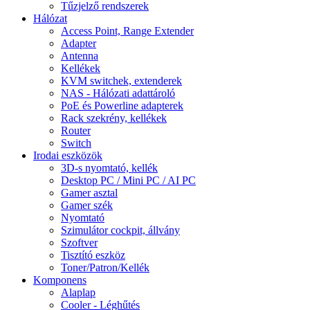
Tűzjelző rendszerek
Hálózat
Access Point, Range Extender
Adapter
Antenna
Kellékek
KVM switchek, extenderek
NAS - Hálózati adattároló
PoE és Powerline adapterek
Rack szekrény, kellékek
Router
Switch
Irodai eszközök
3D-s nyomtató, kellék
Desktop PC / Mini PC / AI PC
Gamer asztal
Gamer szék
Nyomtató
Szimulátor cockpit, állvány
Szoftver
Tisztító eszköz
Toner/Patron/Kellék
Komponens
Alaplap
Cooler - Léghűtés