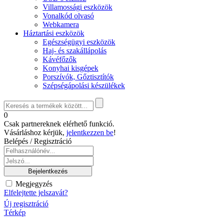
Villamossági eszközök
Vonalkód olvasó
Webkamera
Háztartási eszközök
Egészségügyi eszközök
Haj- és szakállápolás
Kávéfőzők
Konyhai kisgépek
Porszívók, Gőztisztítók
Szépségápolási készülékek
0
Csak partnereknek elérhető funkció.
Vásárláshoz kérjük,
jelentkezzen be
!
Belépés / Regisztráció
Megjegyzés
Elfelejtette jelszavát?
Új regisztráció
Térkép