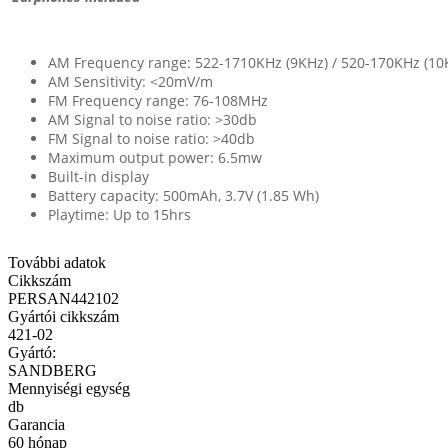
AM Frequency range: 522-1710KHz (9KHz) / 520-170KHz (10
AM Sensitivity: <20mV/m
FM Frequency range: 76-108MHz
AM Signal to noise ratio: >30db
FM Signal to noise ratio: >40db
Maximum output power: 6.5mw
Built-in display
Battery capacity: 500mAh, 3.7V (1.85 Wh)
Playtime: Up to 15hrs
További adatok
Cikkszám
PERSAN442102
Gyártói cikkszám
421-02
Gyártó:
SANDBERG
Mennyiségi egység
db
Garancia
60 hónap