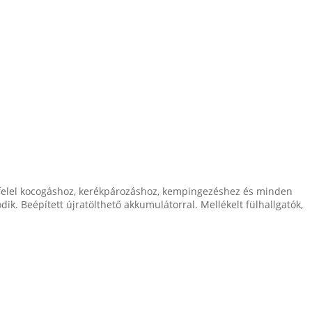
felel kocogáshoz, kerékpározáshoz, kempingezéshez és minden
ik. Beépített újratölthető akkumulátorral. Mellékelt fülhallgatók,