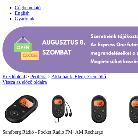
Cégbemutató
English
Gyártóink
Kezdőoldal
>
Periféria
>
Akkubank, Elem, Elemtöltő
Vissza az előző oldalra
Sandberg Rádió - Pocket Radio FM+AM Recharge