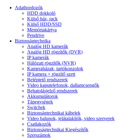
Adathordozók
HDD dokkoló
Külső ház, rack
Külső HDD/SSD
Memóriakártya
Pendrive
Biztonságtechnika
Analóg HD kamerák
Analóg HD rögzítők (DVR)
IP kamerák
Hálózati rögzítők (NVR)
Kameraházak, tartókonzolok
IP kamera + rögzítő szett
Beléptető rendszerek
Video kaputelefonok, dallamcsengők
Behatolásjelző rendszerek
Akkumulátorok
Tápegységek
Switchek
Biztonságtechnikai kábelek
Video balunok, jelátalakítók, video szerverek
Csatlakozók
Biztonságtechnikai Kiegészítők
Szerszámok