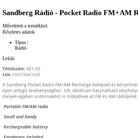
Sandberg Rádió - Pocket Radio FM+AM 
Műveletek a termékkel:
Részletes adatok
Típus :
Rádió
Leírás
Tételszám:
421-02
EAN:
5705730421020
A Sandberg Pocket Radio FM+AM Recharge kompakt és kényelmese
ilyen jellegű tevékenységhez. Sőt, ideálisan használható vészhelyz
melyek egyben antennaként is működnek az FM és AM rádiójelek 
Portable FM/AM radio
Small and handy
Rechargeable battery
Earphones included