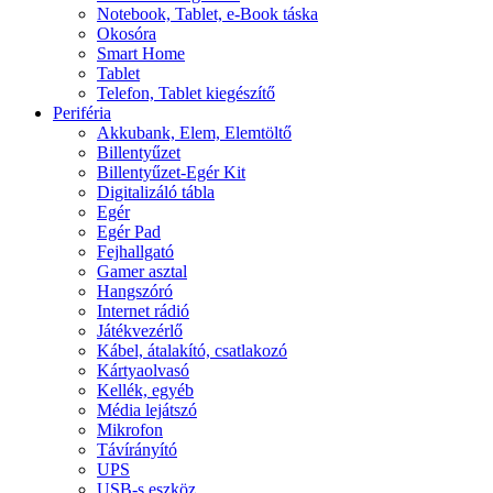
Notebook, Tablet, e-Book táska
Okosóra
Smart Home
Tablet
Telefon, Tablet kiegészítő
Periféria
Akkubank, Elem, Elemtöltő
Billentyűzet
Billentyűzet-Egér Kit
Digitalizáló tábla
Egér
Egér Pad
Fejhallgató
Gamer asztal
Hangszóró
Internet rádió
Játékvezérlő
Kábel, átalakító, csatlakozó
Kártyaolvasó
Kellék, egyéb
Média lejátszó
Mikrofon
Távírányító
UPS
USB-s eszköz