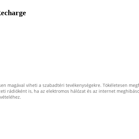
Recharge
n magával viheti a szabadtéri tevékenységekre. Tökéletesen meg
eti rádióként is, ha az elektromos hálózat és az internet meghibásod
vételéhez.