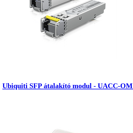
Ubiquiti SFP átalakító modul - UACC-OM-