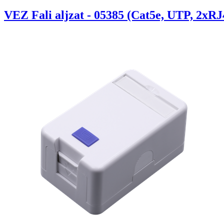
VEZ Fali aljzat - 05385 (Cat5e, UTP, 2xRJ4