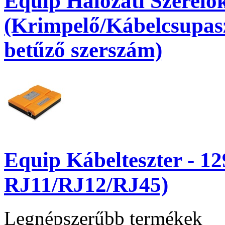
Equip Hálózati Szerelők
(Krimpelő/Kábelcsupasz
betűző szerszám)
Equip Kábelteszter - 1
RJ11/RJ12/RJ45)
Legnépszerűbb termékek