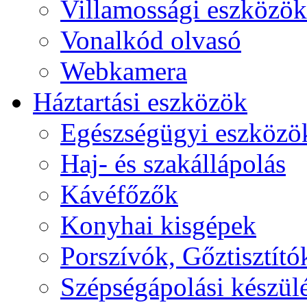
Villamossági eszközök
Vonalkód olvasó
Webkamera
Háztartási eszközök
Egészségügyi eszközö
Haj- és szakállápolás
Kávéfőzők
Konyhai kisgépek
Porszívók, Gőztisztító
Szépségápolási készül