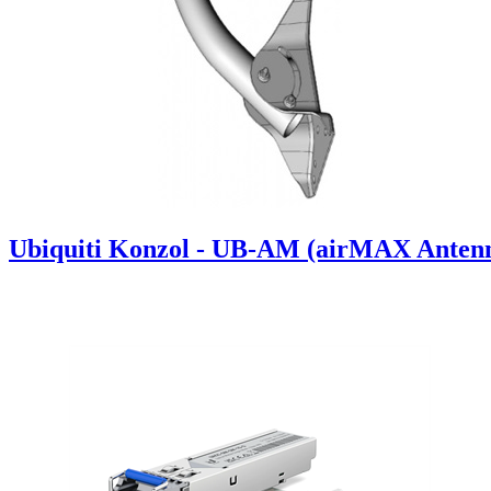
Ubiquiti Konzol - UB-AM (airMAX Antennák