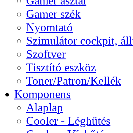
Gamer asztal
Gamer szék
Nyomtató
Szimulátor cockpit, ál
Szoftver
Tisztító eszköz
Toner/Patron/Kellék
Komponens
Alaplap
Cooler - Léghűtés