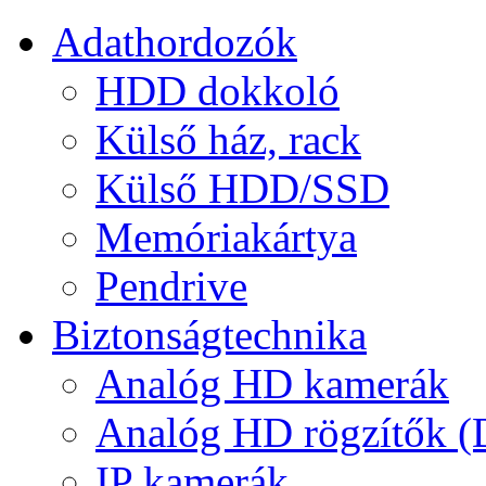
Adathordozók
HDD dokkoló
Külső ház, rack
Külső HDD/SSD
Memóriakártya
Pendrive
Biztonságtechnika
Analóg HD kamerák
Analóg HD rögzítők 
IP kamerák