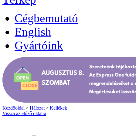
Cégbemutató
English
Gyártóink
Kezdőoldal
>
Hálózat
>
Kellékek
Vissza az előző oldalra