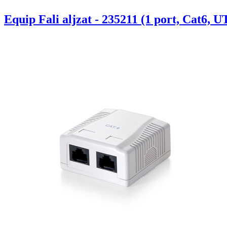
Equip Fali aljzat - 235211 (1 port, Cat6, U