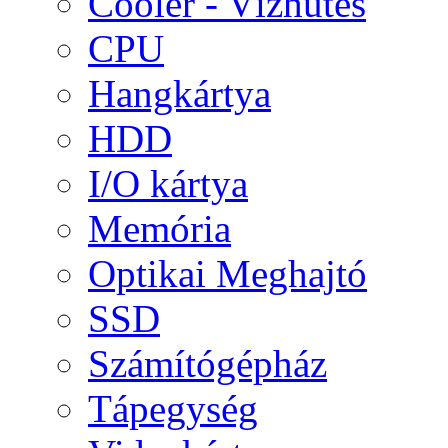
Cooler - Vízhűtés
CPU
Hangkártya
HDD
I/O kártya
Memória
Optikai Meghajtó
SSD
Számítógépház
Tápegység