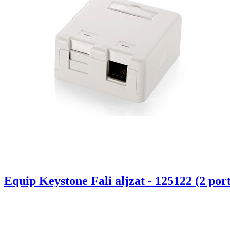
Equip Keystone Fali aljzat - 125122 (2 por