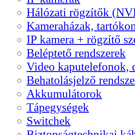
Hálózati rögzítők (NV
Kameraházak, tartóko
IP kamera + rögzítő sz
Beléptető rendszerek
Video kaputelefonok,
Behatolásjelző rendsze
Akkumulátorok
Tápegységek
Switchek
Biztonságtechnikai ká