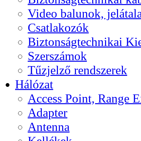
Video balunok, jelátal
Csatlakozók
Biztonságtechnikai Ki
Szerszámok
Tűzjelző rendszerek
Hálózat
Access Point, Range E
Adapter
Antenna
Kellékek