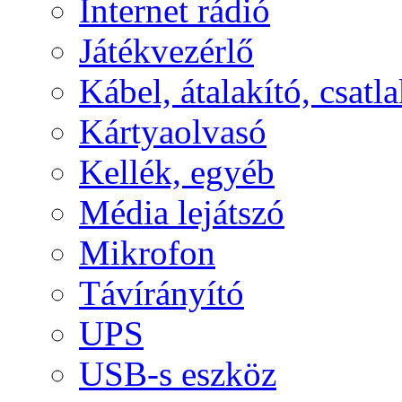
Internet rádió
Játékvezérlő
Kábel, átalakító, csatl
Kártyaolvasó
Kellék, egyéb
Média lejátszó
Mikrofon
Távírányító
UPS
USB-s eszköz