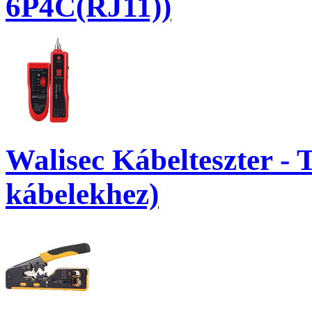
6P4C(RJ11))
Walisec Kábelteszter 
kábelekhez)