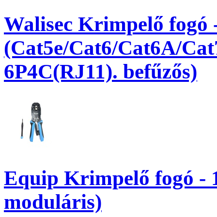
Walisec Krimpelő fogó
(Cat5e/Cat6/Cat6A/Cat
6P4C(RJ11). befűzős)
Equip Krimpelő fogó - 1
moduláris)