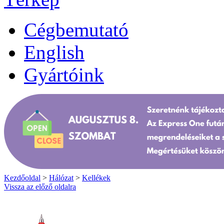
Cégbemutató
English
Gyártóink
Kezdőoldal
>
Hálózat
>
Kellékek
Vissza az előző oldalra