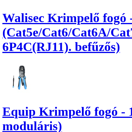
Walisec Krimpelő fogó
(Cat5e/Cat6/Cat6A/Cat
6P4C(RJ11). befűzős)
Equip Krimpelő fogó - 1
moduláris)