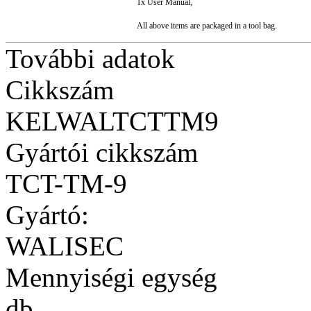
1x User Manual,
All above items are packaged in a tool bag.
További adatok
Cikkszám
KELWALTCTTM9
Gyártói cikkszám
TCT-TM-9
Gyártó:
WALISEC
Mennyiségi egység
db