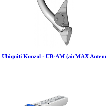
Ubiquiti Konzol - UB-AM (airMAX Antennák