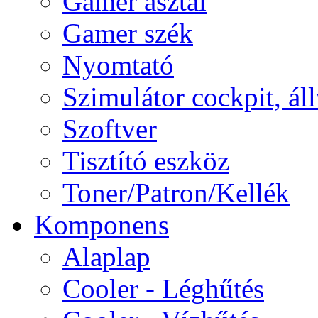
Gamer asztal
Gamer szék
Nyomtató
Szimulátor cockpit, ál
Szoftver
Tisztító eszköz
Toner/Patron/Kellék
Komponens
Alaplap
Cooler - Léghűtés