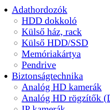
Adathordozók
HDD dokkoló
Külső ház, rack
Külső HDD/SSD
Memóriakártya
Pendrive
Biztonságtechnika
Analóg HD kamerák
Analóg HD rögzítők 
IP kamerák