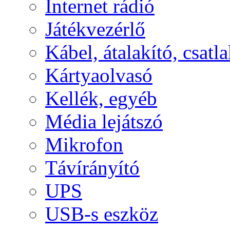
Internet rádió
Játékvezérlő
Kábel, átalakító, csatl
Kártyaolvasó
Kellék, egyéb
Média lejátszó
Mikrofon
Távírányító
UPS
USB-s eszköz