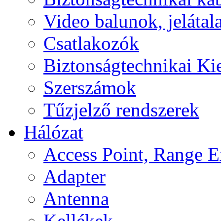
Video balunok, jelátal
Csatlakozók
Biztonságtechnikai Ki
Szerszámok
Tűzjelző rendszerek
Hálózat
Access Point, Range E
Adapter
Antenna
Kellékek