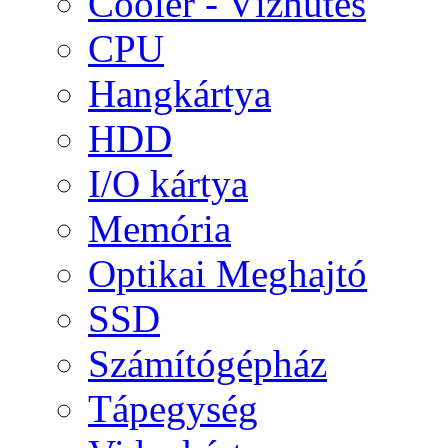
Cooler - Vízhűtés
CPU
Hangkártya
HDD
I/O kártya
Memória
Optikai Meghajtó
SSD
Számítógépház
Tápegység