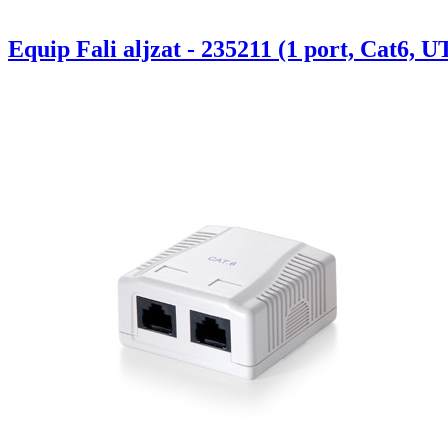
Equip Fali aljzat - 235211 (1 port, Cat6, U