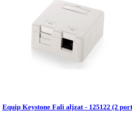
Equip Keystone Fali aljzat - 125122 (2 por