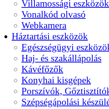
Villamossági eszközök
Vonalkód olvasó
Webkamera
Háztartási eszközök
Egészségügyi eszközö
Haj- és szakállápolás
Kávéfőzők
Konyhai kisgépek
Porszívók, Gőztisztító
Szépségápolási készül