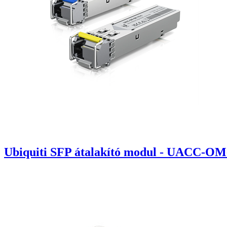
Ubiquiti SFP átalakító modul - UACC-OM-