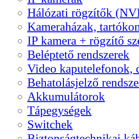
Hálózati rögzítők (NV
Kameraházak, tartóko
IP kamera + rögzítő sz
Beléptető rendszerek
Video kaputelefonok,
Behatolásjelző rendsze
Akkumulátorok
Tápegységek
Switchek
Biztonságtechnikai ká