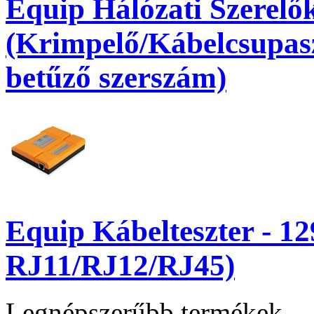
Equip Hálózati Szerelők
(Krimpelő/Kábelcsupasz
betűző szerszám)
Equip Kábelteszter - 1
RJ11/RJ12/RJ45)
Legnépszerűbb termékek