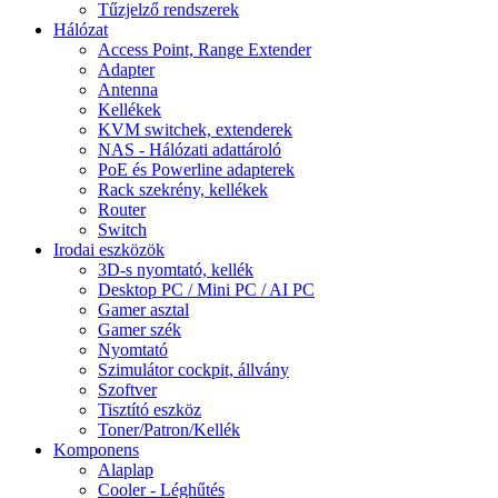
Tűzjelző rendszerek
Hálózat
Access Point, Range Extender
Adapter
Antenna
Kellékek
KVM switchek, extenderek
NAS - Hálózati adattároló
PoE és Powerline adapterek
Rack szekrény, kellékek
Router
Switch
Irodai eszközök
3D-s nyomtató, kellék
Desktop PC / Mini PC / AI PC
Gamer asztal
Gamer szék
Nyomtató
Szimulátor cockpit, állvány
Szoftver
Tisztító eszköz
Toner/Patron/Kellék
Komponens
Alaplap
Cooler - Léghűtés