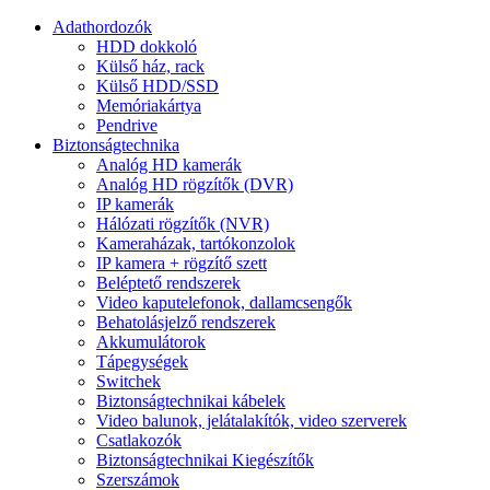
Adathordozók
HDD dokkoló
Külső ház, rack
Külső HDD/SSD
Memóriakártya
Pendrive
Biztonságtechnika
Analóg HD kamerák
Analóg HD rögzítők (DVR)
IP kamerák
Hálózati rögzítők (NVR)
Kameraházak, tartókonzolok
IP kamera + rögzítő szett
Beléptető rendszerek
Video kaputelefonok, dallamcsengők
Behatolásjelző rendszerek
Akkumulátorok
Tápegységek
Switchek
Biztonságtechnikai kábelek
Video balunok, jelátalakítók, video szerverek
Csatlakozók
Biztonságtechnikai Kiegészítők
Szerszámok