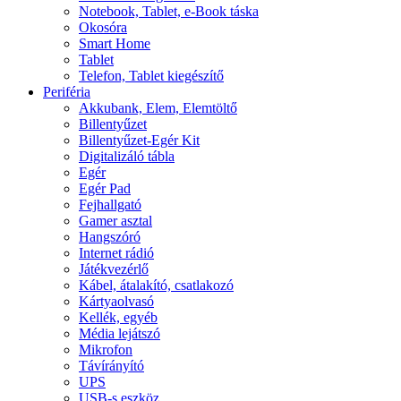
Notebook, Tablet, e-Book táska
Okosóra
Smart Home
Tablet
Telefon, Tablet kiegészítő
Periféria
Akkubank, Elem, Elemtöltő
Billentyűzet
Billentyűzet-Egér Kit
Digitalizáló tábla
Egér
Egér Pad
Fejhallgató
Gamer asztal
Hangszóró
Internet rádió
Játékvezérlő
Kábel, átalakító, csatlakozó
Kártyaolvasó
Kellék, egyéb
Média lejátszó
Mikrofon
Távírányító
UPS
USB-s eszköz