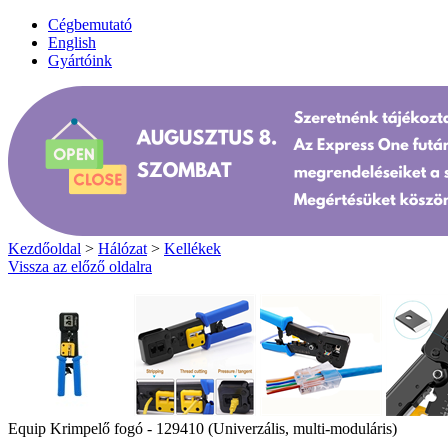
Cégbemutató
English
Gyártóink
Kezdőoldal
>
Hálózat
>
Kellékek
Vissza az előző oldalra
Equip Krimpelő fogó - 129410 (Univerzális, multi-moduláris)