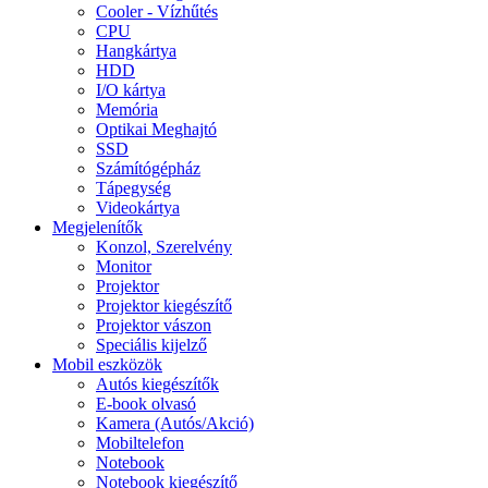
Cooler - Vízhűtés
CPU
Hangkártya
HDD
I/O kártya
Memória
Optikai Meghajtó
SSD
Számítógépház
Tápegység
Videokártya
Megjelenítők
Konzol, Szerelvény
Monitor
Projektor
Projektor kiegészítő
Projektor vászon
Speciális kijelző
Mobil eszközök
Autós kiegészítők
E-book olvasó
Kamera (Autós/Akció)
Mobiltelefon
Notebook
Notebook kiegészítő