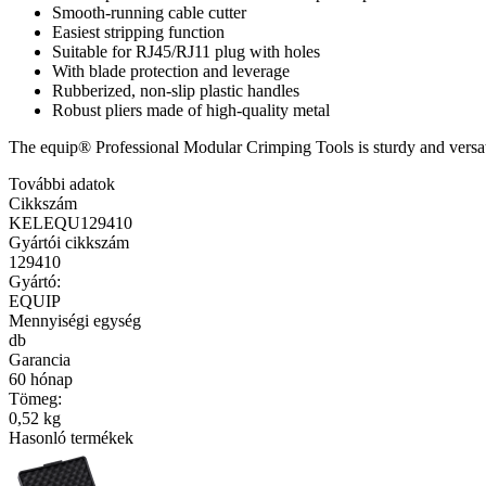
Smooth-running cable cutter
Easiest stripping function
Suitable for RJ45/RJ11 plug with holes
With blade protection and leverage
Rubberized, non-slip plastic handles
Robust pliers made of high-quality metal
The equip® Professional Modular Crimping Tools is sturdy and versati
További adatok
Cikkszám
KELEQU129410
Gyártói cikkszám
129410
Gyártó:
EQUIP
Mennyiségi egység
db
Garancia
60 hónap
Tömeg:
0,52 kg
Hasonló termékek