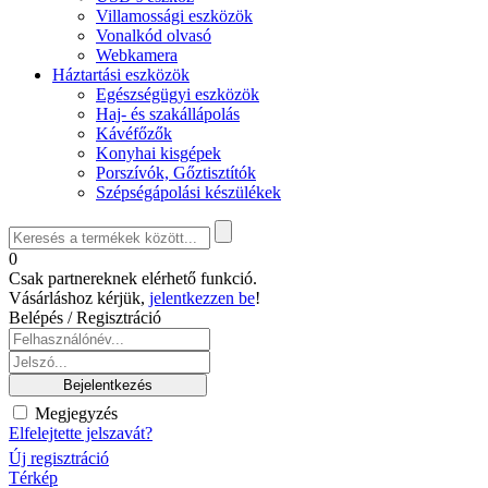
Villamossági eszközök
Vonalkód olvasó
Webkamera
Háztartási eszközök
Egészségügyi eszközök
Haj- és szakállápolás
Kávéfőzők
Konyhai kisgépek
Porszívók, Gőztisztítók
Szépségápolási készülékek
0
Csak partnereknek elérhető funkció.
Vásárláshoz kérjük,
jelentkezzen be
!
Belépés / Regisztráció
Megjegyzés
Elfelejtette jelszavát?
Új regisztráció
Térkép